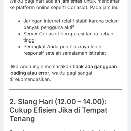
Waktu pagi hari adalah
jam emas
untuk mendaftar
ke platform online seperti Corlaslot. Pada jam ini:
Jaringan internet relatif stabil karena belum
banyak pengguna aktif
Server Corlaslot beroperasi tanpa beban
tinggi
Perangkat Anda pun biasanya lebih
responsif setelah semalaman istirahat
Jika Anda ingin memastikan
tidak ada gangguan
loading atau error
, waktu pagi sangat
direkomendasikan.
2.
Siang Hari (12.00 – 14.00)
:
Cukup Efisien Jika di Tempat
Tenang