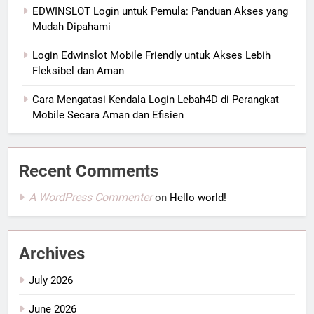
EDWINSLOT Login untuk Pemula: Panduan Akses yang
Mudah Dipahami
Login Edwinslot Mobile Friendly untuk Akses Lebih
Fleksibel dan Aman
Cara Mengatasi Kendala Login Lebah4D di Perangkat
Mobile Secara Aman dan Efisien
Recent Comments
A WordPress Commenter
on
Hello world!
Archives
July 2026
June 2026