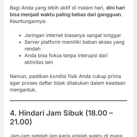
Bagi Anda yang lebih aktif di malam hari,
dini hari
bisa menjadi waktu paling bebas dari gangguan
.
Keuntungannya:
Jaringan internet biasanya sangat longgar
Server platform memiliki beban akses yang
rendah
Anda bisa fokus tanpa interupsi dari
aktivitas lain
Namun, pastikan kondisi fisik Anda cukup prima
agar proses daftar tidak dilakukan dalam keadaan
mengantuk.
4.
Hindari Jam Sibuk (18.00 –
21.00)
Jam-jam setelah jam kerja adalah waktu di mana