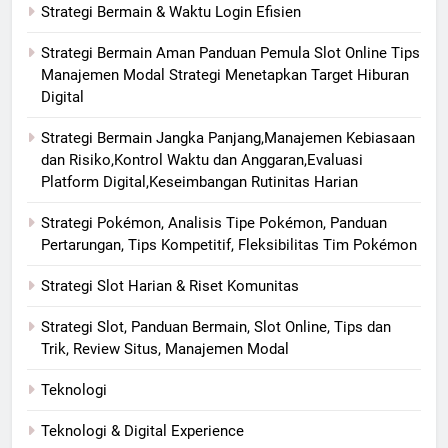
Strategi Bermain & Waktu Login Efisien
Strategi Bermain Aman Panduan Pemula Slot Online Tips
Manajemen Modal Strategi Menetapkan Target Hiburan
Digital
Strategi Bermain Jangka Panjang,Manajemen Kebiasaan
dan Risiko,Kontrol Waktu dan Anggaran,Evaluasi
Platform Digital,Keseimbangan Rutinitas Harian
Strategi Pokémon, Analisis Tipe Pokémon, Panduan
Pertarungan, Tips Kompetitif, Fleksibilitas Tim Pokémon
Strategi Slot Harian & Riset Komunitas
Strategi Slot, Panduan Bermain, Slot Online, Tips dan
Trik, Review Situs, Manajemen Modal
Teknologi
Teknologi & Digital Experience