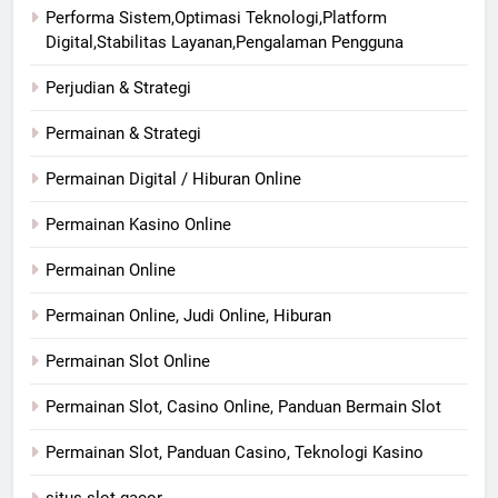
Performa Sistem,Optimasi Teknologi,Platform
Digital,Stabilitas Layanan,Pengalaman Pengguna
Perjudian & Strategi
Permainan & Strategi
Permainan Digital / Hiburan Online
Permainan Kasino Online
Permainan Online
Permainan Online, Judi Online, Hiburan
Permainan Slot Online
Permainan Slot, Casino Online, Panduan Bermain Slot
Permainan Slot, Panduan Casino, Teknologi Kasino
situs slot gacor