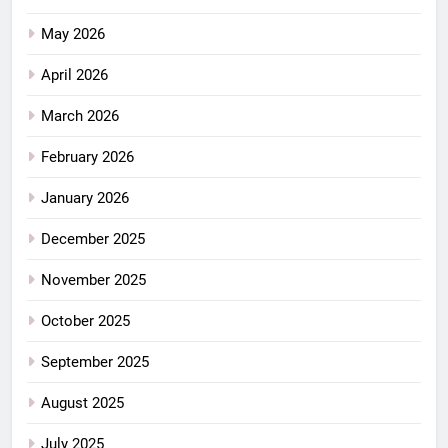
May 2026
April 2026
March 2026
February 2026
January 2026
December 2025
November 2025
October 2025
September 2025
August 2025
July 2025