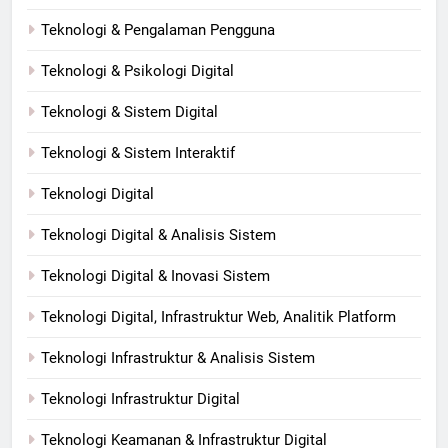
Teknologi & Pengalaman Pengguna
Teknologi & Psikologi Digital
Teknologi & Sistem Digital
Teknologi & Sistem Interaktif
Teknologi Digital
Teknologi Digital & Analisis Sistem
Teknologi Digital & Inovasi Sistem
Teknologi Digital, Infrastruktur Web, Analitik Platform
Teknologi Infrastruktur & Analisis Sistem
Teknologi Infrastruktur Digital
Teknologi Keamanan & Infrastruktur Digital