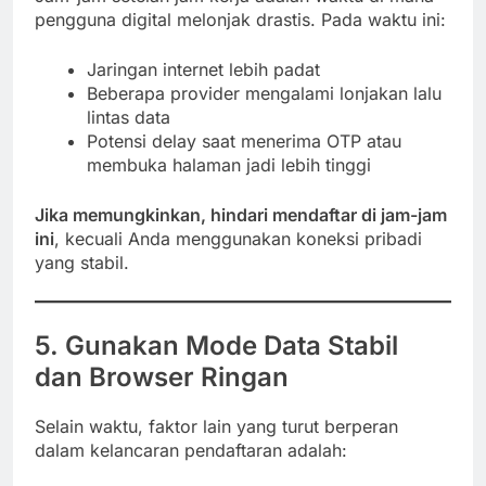
pengguna digital melonjak drastis. Pada waktu ini:
Jaringan internet lebih padat
Beberapa provider mengalami lonjakan lalu
lintas data
Potensi delay saat menerima OTP atau
membuka halaman jadi lebih tinggi
Jika memungkinkan, hindari mendaftar di jam-jam
ini
, kecuali Anda menggunakan koneksi pribadi
yang stabil.
5.
Gunakan Mode Data Stabil
dan Browser Ringan
Selain waktu, faktor lain yang turut berperan
dalam kelancaran pendaftaran adalah: