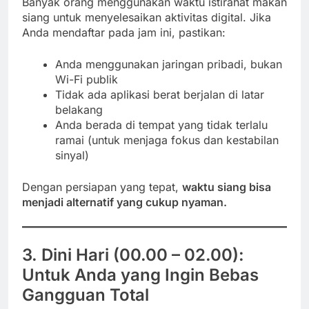
Banyak orang menggunakan waktu istirahat makan
siang untuk menyelesaikan aktivitas digital. Jika
Anda mendaftar pada jam ini, pastikan:
Anda menggunakan jaringan pribadi, bukan
Wi-Fi publik
Tidak ada aplikasi berat berjalan di latar
belakang
Anda berada di tempat yang tidak terlalu
ramai (untuk menjaga fokus dan kestabilan
sinyal)
Dengan persiapan yang tepat,
waktu siang bisa
menjadi alternatif yang cukup nyaman.
3.
Dini Hari (00.00 – 02.00)
:
Untuk Anda yang Ingin Bebas
Gangguan Total