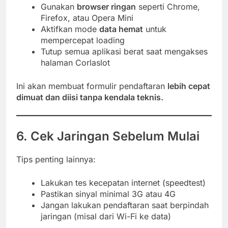
Gunakan
browser ringan
seperti Chrome,
Firefox, atau Opera Mini
Aktifkan mode
data hemat
untuk
mempercepat loading
Tutup semua aplikasi berat saat mengakses
halaman Corlaslot
Ini akan membuat formulir pendaftaran
lebih cepat
dimuat dan diisi tanpa kendala teknis.
6.
Cek Jaringan Sebelum Mulai
Tips penting lainnya:
Lakukan tes kecepatan internet (speedtest)
Pastikan sinyal minimal 3G atau 4G
Jangan lakukan pendaftaran saat berpindah
jaringan (misal dari Wi-Fi ke data)