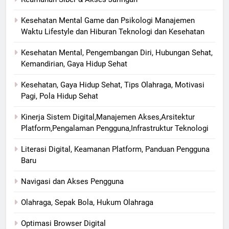
Kesehatan Mental Game dan Psikologi Manajemen
Waktu Lifestyle dan Hiburan Teknologi dan Kesehatan
Kesehatan Mental, Pengembangan Diri, Hubungan Sehat,
Kemandirian, Gaya Hidup Sehat
Kesehatan, Gaya Hidup Sehat, Tips Olahraga, Motivasi
Pagi, Pola Hidup Sehat
Kinerja Sistem Digital,Manajemen Akses,Arsitektur
Platform,Pengalaman Pengguna,Infrastruktur Teknologi
Literasi Digital, Keamanan Platform, Panduan Pengguna
Baru
Navigasi dan Akses Pengguna
Olahraga, Sepak Bola, Hukum Olahraga
Optimasi Browser Digital