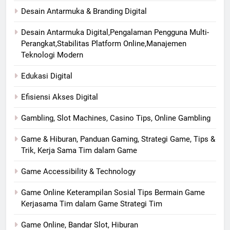
Desain Antarmuka & Branding Digital
Desain Antarmuka Digital,Pengalaman Pengguna Multi-
Perangkat,Stabilitas Platform Online,Manajemen
Teknologi Modern
Edukasi Digital
Efisiensi Akses Digital
Gambling, Slot Machines, Casino Tips, Online Gambling
Game & Hiburan, Panduan Gaming, Strategi Game, Tips &
Trik, Kerja Sama Tim dalam Game
Game Accessibility & Technology
Game Online Keterampilan Sosial Tips Bermain Game
Kerjasama Tim dalam Game Strategi Tim
Game Online, Bandar Slot, Hiburan