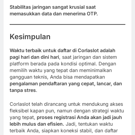
Stabilitas jaringan sangat krusial saat
memasukkan data dan menerima OTP.
Kesimpulan
Waktu terbaik untuk daftar di Corlaslot adalah
pagi hari dan dini hari
, saat jaringan dan sistem
platform berada pada kondisi optimal. Dengan
memilih waktu yang tepat dan meminimalkan
gangguan teknis, Anda bisa mendapatkan
pengalaman pendaftaran yang cepat, lancar, dan
tanpa stres
.
Corlaslot telah dirancang untuk mendukung akses
fleksibel kapan pun, namun dengan strategi waktu
yang tepat,
proses registrasi Anda akan jadi jauh
lebih mulus dan efisien.
Jadi, tentukan waktu
terbaik Anda, siapkan koneksi stabil, dan daftar