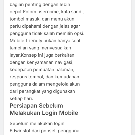
bagian penting dengan lebih
cepat.Kolom username, kata sandi,
tombol masuk, dan menu akun
perlu dipahami dengan jelas agar
pengguna tidak salah memilih opsi.
Mobile friendly bukan hanya soal
tampilan yang menyesuaikan
layar.Konsep ini juga berkaitan
dengan kenyamanan navigasi,
kecepatan pemuatan halaman,
respons tombol, dan kemudahan
pengguna dalam mengelola akun
dari perangkat yang digunakan
setiap hari.
Persiapan Sebelum
Melakukan Login Mobile
Sebelum melakukan login
Edwinslot dari ponsel, pengguna