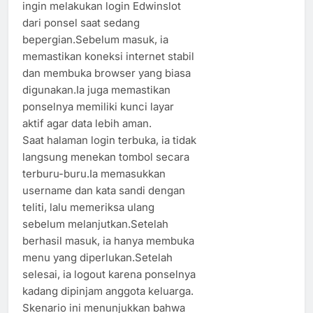
ingin melakukan login Edwinslot
dari ponsel saat sedang
bepergian.Sebelum masuk, ia
memastikan koneksi internet stabil
dan membuka browser yang biasa
digunakan.Ia juga memastikan
ponselnya memiliki kunci layar
aktif agar data lebih aman.
Saat halaman login terbuka, ia tidak
langsung menekan tombol secara
terburu-buru.Ia memasukkan
username dan kata sandi dengan
teliti, lalu memeriksa ulang
sebelum melanjutkan.Setelah
berhasil masuk, ia hanya membuka
menu yang diperlukan.Setelah
selesai, ia logout karena ponselnya
kadang dipinjam anggota keluarga.
Skenario ini menunjukkan bahwa