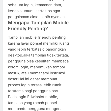
sebelum login, keamanan data,
kendala umum, serta tips agar
pengalaman akses lebih nyaman.
Mengapa Tampilan Mobile
Friendly Penting?
Tampilan mobile friendly penting
karena layar ponsel memiliki ruang
yang lebih terbatas dibandingkan
desktop.Jika tampilan tidak tertata,
pengguna bisa kesulitan membaca
kolom login, menemukan tombol
masuk, atau memahami instruksi
dasar.Hal ini dapat membuat
proses login terasa lebih rumit,
terutama bagi pengguna baru.
Pada login Edwinslot mobile,
tampilan yang ramah ponsel
membantu pengguna mengenali