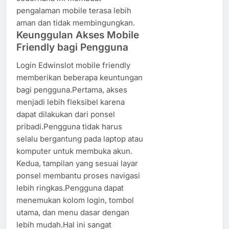
pengalaman mobile terasa lebih
aman dan tidak membingungkan.
Keunggulan Akses Mobile
Friendly bagi Pengguna
Login Edwinslot mobile friendly
memberikan beberapa keuntungan
bagi pengguna.Pertama, akses
menjadi lebih fleksibel karena
dapat dilakukan dari ponsel
pribadi.Pengguna tidak harus
selalu bergantung pada laptop atau
komputer untuk membuka akun.
Kedua, tampilan yang sesuai layar
ponsel membantu proses navigasi
lebih ringkas.Pengguna dapat
menemukan kolom login, tombol
utama, dan menu dasar dengan
lebih mudah.Hal ini sangat