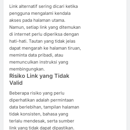
Link alternatif sering dicari ketika
pengguna mengalami kendala
akses pada halaman utama.
Namun, setiap link yang ditemukan
di internet perlu diperiksa dengan
hati-hati. Tautan yang tidak jelas
dapat mengarah ke halaman tiruan,
meminta data pribadi, atau
memunculkan instruksi yang
membingungkan.
Risiko Link yang Tidak
Valid
Beberapa risiko yang perlu
diperhatikan adalah permintaan
data berlebihan, tampilan halaman
tidak konsisten, bahasa yang
terlalu mendesak, serta sumber
link yang tidak dapat dipastikan.