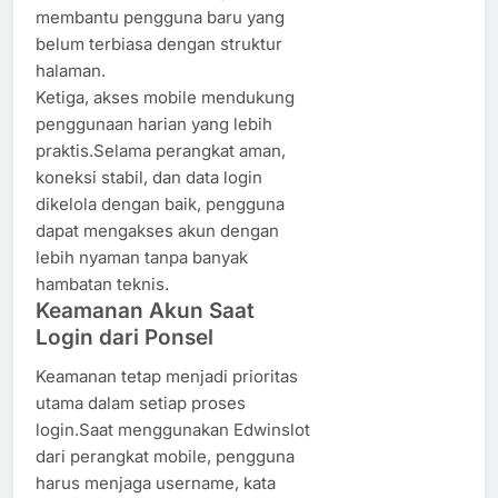
membantu pengguna baru yang
belum terbiasa dengan struktur
halaman.
Ketiga, akses mobile mendukung
penggunaan harian yang lebih
praktis.Selama perangkat aman,
koneksi stabil, dan data login
dikelola dengan baik, pengguna
dapat mengakses akun dengan
lebih nyaman tanpa banyak
hambatan teknis.
Keamanan Akun Saat
Login dari Ponsel
Keamanan tetap menjadi prioritas
utama dalam setiap proses
login.Saat menggunakan Edwinslot
dari perangkat mobile, pengguna
harus menjaga username, kata