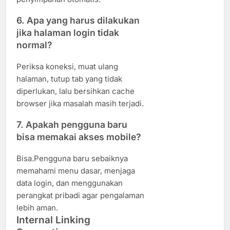
6. Apa yang harus dilakukan
jika halaman login tidak
normal?
Periksa koneksi, muat ulang
halaman, tutup tab yang tidak
diperlukan, lalu bersihkan cache
browser jika masalah masih terjadi.
7. Apakah pengguna baru
bisa memakai akses mobile?
Bisa.Pengguna baru sebaiknya
memahami menu dasar, menjaga
data login, dan menggunakan
perangkat pribadi agar pengalaman
lebih aman.
Internal Linking