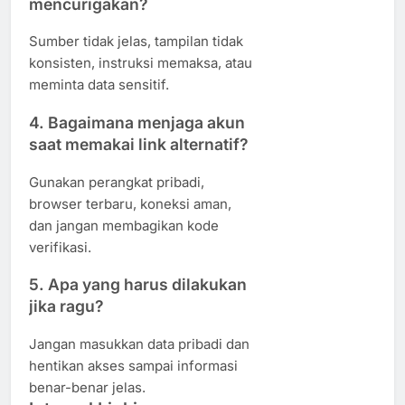
mencurigakan?
Sumber tidak jelas, tampilan tidak
konsisten, instruksi memaksa, atau
meminta data sensitif.
4. Bagaimana menjaga akun
saat memakai link alternatif?
Gunakan perangkat pribadi,
browser terbaru, koneksi aman,
dan jangan membagikan kode
verifikasi.
5. Apa yang harus dilakukan
jika ragu?
Jangan masukkan data pribadi dan
hentikan akses sampai informasi
benar-benar jelas.