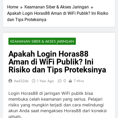
Home
Keamanan Siber & Akses Jaringan
Apakah Login Horas88 Aman di WiFi Publik? Ini Risiko
dan Tips Proteksinya
KEAMANAN SIBER & AKSES JARINGAN
Apakah Login Horas88
Aman di WiFi Publik? Ini
Risiko dan Tips Proteksinya
0
Aed32de
1 Year Ago
7 Mins
Login Horas88 di jaringan WiFi publik bisa
membuka celah keamanan yang serius. Pelajari
risiko yang mungkin terjadi dan cara melindungi
akun Anda saat mengakses Horas88 dari koneksi
umum.