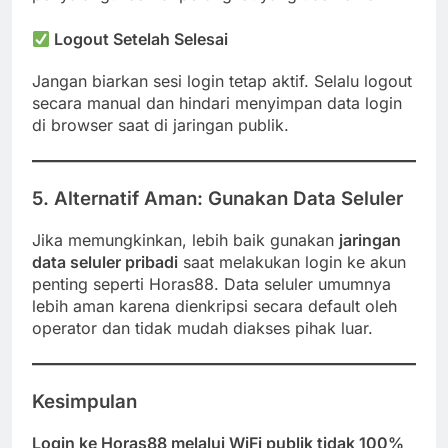
Logout Setelah Selesai
Jangan biarkan sesi login tetap aktif. Selalu logout
secara manual dan hindari menyimpan data login
di browser saat di jaringan publik.
5. Alternatif Aman: Gunakan Data Seluler
Jika memungkinkan, lebih baik gunakan
jaringan
data seluler pribadi
saat melakukan login ke akun
penting seperti Horas88. Data seluler umumnya
lebih aman karena dienkripsi secara default oleh
operator dan tidak mudah diakses pihak luar.
Kesimpulan
Login ke Horas88 melalui WiFi publik tidak 100%