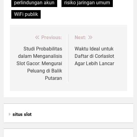
perlindungan akun
risiko jaringan umum
WiFi publik
Previous:
Next:
Post
navigation
Studi Probabilitas
Waktu Ideal untuk
dalam Menganalisis
Daftar di Corlaslot
Slot Gacor: Mengurai
Agar Lebih Lancar
Peluang di Balik
Putaran
situs slot