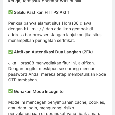
ketiga
, termasuk operator WiFi publik.
Selalu Pastikan HTTPS Aktif
Periksa bahwa alamat situs Horas88 diawali
dengan
dan ada ikon gembok di
https://
address bar browser. Jangan lanjutkan jika situs
menampilkan peringatan sertifikat.
Aktifkan Autentikasi Dua Langkah (2FA)
Jika Horas88 menyediakan fitur ini, aktifkan.
Dengan begitu, meskipun seseorang mencuri
password Anda, mereka tetap membutuhkan kode
OTP tambahan.
Gunakan Mode Incognito
Mode ini mencegah penyimpanan cache, cookies,
atau data login, mengurangi risiko
penyalahgunaan di perangkat yang tidak aman.