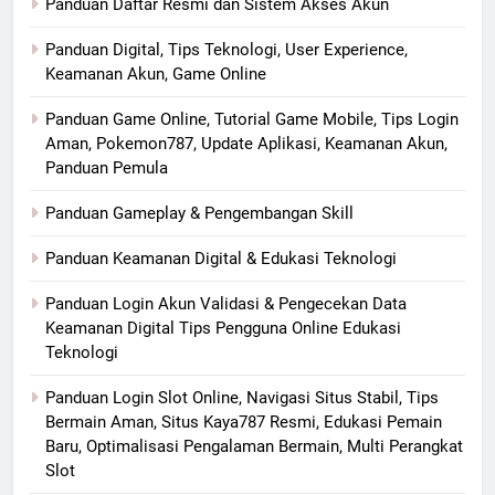
Panduan Daftar Resmi dan Sistem Akses Akun
Panduan Digital, Tips Teknologi, User Experience,
Keamanan Akun, Game Online
Panduan Game Online, Tutorial Game Mobile, Tips Login
Aman, Pokemon787, Update Aplikasi, Keamanan Akun,
Panduan Pemula
Panduan Gameplay & Pengembangan Skill
Panduan Keamanan Digital & Edukasi Teknologi
Panduan Login Akun Validasi & Pengecekan Data
Keamanan Digital Tips Pengguna Online Edukasi
Teknologi
Panduan Login Slot Online, Navigasi Situs Stabil, Tips
Bermain Aman, Situs Kaya787 Resmi, Edukasi Pemain
Baru, Optimalisasi Pengalaman Bermain, Multi Perangkat
Slot