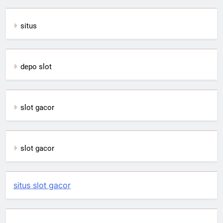
situs
depo slot
slot gacor
slot gacor
situs slot gacor