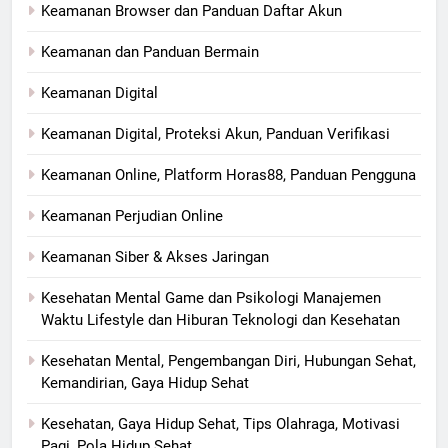
Keamanan Browser dan Panduan Daftar Akun
Keamanan dan Panduan Bermain
Keamanan Digital
Keamanan Digital, Proteksi Akun, Panduan Verifikasi
Keamanan Online, Platform Horas88, Panduan Pengguna
Keamanan Perjudian Online
Keamanan Siber & Akses Jaringan
Kesehatan Mental Game dan Psikologi Manajemen
Waktu Lifestyle dan Hiburan Teknologi dan Kesehatan
Kesehatan Mental, Pengembangan Diri, Hubungan Sehat,
Kemandirian, Gaya Hidup Sehat
Kesehatan, Gaya Hidup Sehat, Tips Olahraga, Motivasi
Pagi, Pola Hidup Sehat