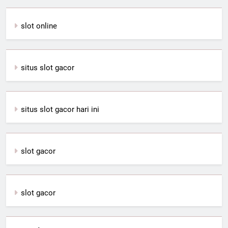
slot online
situs slot gacor
situs slot gacor hari ini
slot gacor
slot gacor