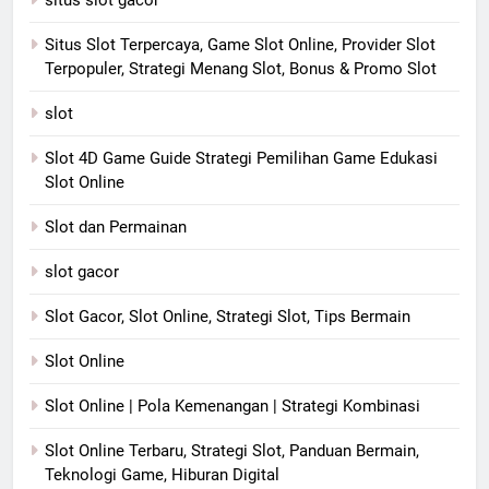
Situs Slot Terpercaya, Game Slot Online, Provider Slot
Terpopuler, Strategi Menang Slot, Bonus & Promo Slot
slot
Slot 4D Game Guide Strategi Pemilihan Game Edukasi
Slot Online
Slot dan Permainan
slot gacor
Slot Gacor, Slot Online, Strategi Slot, Tips Bermain
Slot Online
Slot Online | Pola Kemenangan | Strategi Kombinasi
Slot Online Terbaru, Strategi Slot, Panduan Bermain,
Teknologi Game, Hiburan Digital