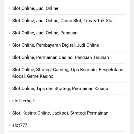
Slot Online, Judi Online
Slot Online, Judi Online, Game Slot, Tips & Trik Slot
Slot Online, Judi Online, Panduan
Slot Online, Pembayaran Digital, Judi Online
Slot Online, Permainan Casino, Panduan Taruhan
Slot Online, Strategi Gaming, Tips Bermain, Pengelolaan
Modal, Game Kasino
Slot Online, Tips dan Strategi, Permainan Kasino
slot terbaik
Slot, Kasino Online, Jackpot, Strategi Permainan
slot777