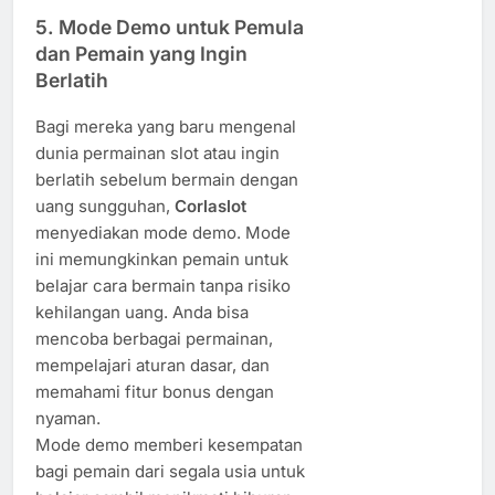
5.
Mode Demo untuk Pemula
dan Pemain yang Ingin
Berlatih
Bagi mereka yang baru mengenal
dunia permainan slot atau ingin
berlatih sebelum bermain dengan
uang sungguhan,
Corlaslot
menyediakan mode demo. Mode
ini memungkinkan pemain untuk
belajar cara bermain tanpa risiko
kehilangan uang. Anda bisa
mencoba berbagai permainan,
mempelajari aturan dasar, dan
memahami fitur bonus dengan
nyaman.
Mode demo memberi kesempatan
bagi pemain dari segala usia untuk