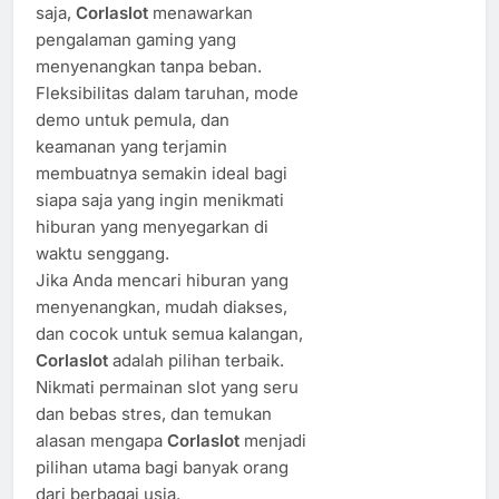
saja,
Corlaslot
menawarkan
pengalaman gaming yang
menyenangkan tanpa beban.
Fleksibilitas dalam taruhan, mode
demo untuk pemula, dan
keamanan yang terjamin
membuatnya semakin ideal bagi
siapa saja yang ingin menikmati
hiburan yang menyegarkan di
waktu senggang.
Jika Anda mencari hiburan yang
menyenangkan, mudah diakses,
dan cocok untuk semua kalangan,
Corlaslot
adalah pilihan terbaik.
Nikmati permainan slot yang seru
dan bebas stres, dan temukan
alasan mengapa
Corlaslot
menjadi
pilihan utama bagi banyak orang
dari berbagai usia.