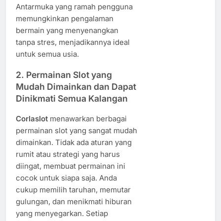
Antarmuka yang ramah pengguna
memungkinkan pengalaman
bermain yang menyenangkan
tanpa stres, menjadikannya ideal
untuk semua usia.
2.
Permainan Slot yang
Mudah Dimainkan dan Dapat
Dinikmati Semua Kalangan
Corlaslot
menawarkan berbagai
permainan slot yang sangat mudah
dimainkan. Tidak ada aturan yang
rumit atau strategi yang harus
diingat, membuat permainan ini
cocok untuk siapa saja. Anda
cukup memilih taruhan, memutar
gulungan, dan menikmati hiburan
yang menyegarkan. Setiap