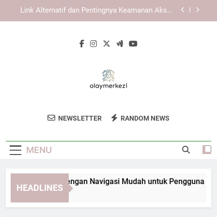
Skip
EDWINSLOT Login untuk Pemula: Panduan Akses
to
yang Mudah Dipahami
content
Login Edwinslot Mobile Friendly untuk Akses
Lebih Fleksibel dan Aman
TIARA4D Login dengan Navigasi Mudah untuk
Pengguna Modern
Link Alternatif dan Pentingnya Keamanan Akses
Digital
EDWINSLOT Login untuk Pemula: Panduan Akses
yang Mudah Dipahami
Olay Merkezi
Dapatkan Perawatan Kecantikan Terbaik Di
Login Edwinslot Mobile Friendly untuk Akses
NEWSLETTER
RANDOM NEWS
Lebih Fleksibel dan Aman
Olay Merkezi. Klinik Terpercaya Untuk Kulit
Dan Kesehatan Anda.
MENU
ARA4D Login dengan Navigasi Mudah untuk Pengguna Moder
HEADLINES
Weeks Ago