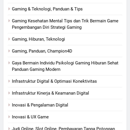
Gaming & Teknologi, Panduan & Tips
Gaming Kesehatan Mental Tips dan Trik Bermain Game
Pengembangan Diri Strategi Gaming
Gaming, Hiburan, Teknologi
Gaming, Panduan, Champion4D
Gaya Bermain Individu Psikologi Gaming Hiburan Sehat
Panduan Gaming Modern
Infrastruktur Digital & Optimasi Konektivitas
Infrastruktur Kinerja & Keamanan Digital
Inovasi & Pengalaman Digital
Inovasi & UX Game
Judi Online, Slot Online, Pembayaran Tanpa Potongan