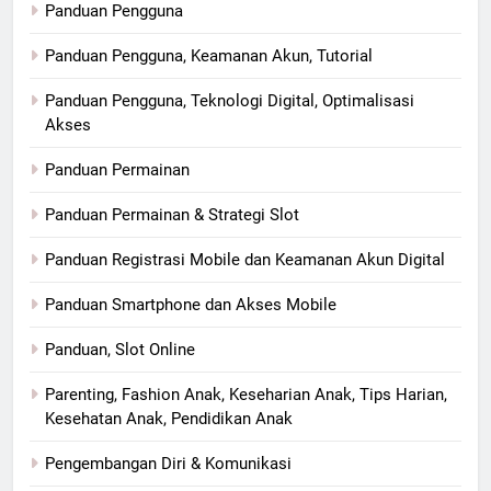
Panduan Pengguna
Panduan Pengguna, Keamanan Akun, Tutorial
Panduan Pengguna, Teknologi Digital, Optimalisasi
Akses
Panduan Permainan
Panduan Permainan & Strategi Slot
Panduan Registrasi Mobile dan Keamanan Akun Digital
Panduan Smartphone dan Akses Mobile
Panduan, Slot Online
Parenting, Fashion Anak, Keseharian Anak, Tips Harian,
Kesehatan Anak, Pendidikan Anak
Pengembangan Diri & Komunikasi