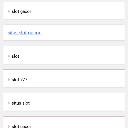
slot gacor
situs slot gacor
slot
slot 777
situs slot
slot gacor