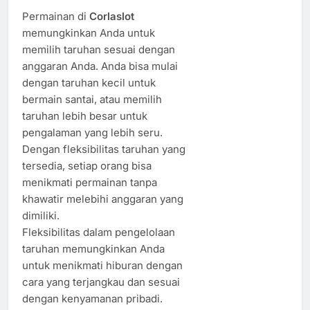
Permainan di
Corlaslot
memungkinkan Anda untuk
memilih taruhan sesuai dengan
anggaran Anda. Anda bisa mulai
dengan taruhan kecil untuk
bermain santai, atau memilih
taruhan lebih besar untuk
pengalaman yang lebih seru.
Dengan fleksibilitas taruhan yang
tersedia, setiap orang bisa
menikmati permainan tanpa
khawatir melebihi anggaran yang
dimiliki.
Fleksibilitas dalam pengelolaan
taruhan memungkinkan Anda
untuk menikmati hiburan dengan
cara yang terjangkau dan sesuai
dengan kenyamanan pribadi.