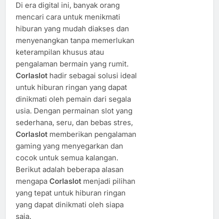
Di era digital ini, banyak orang
mencari cara untuk menikmati
hiburan yang mudah diakses dan
menyenangkan tanpa memerlukan
keterampilan khusus atau
pengalaman bermain yang rumit.
Corlaslot
hadir sebagai solusi ideal
untuk hiburan ringan yang dapat
dinikmati oleh pemain dari segala
usia. Dengan permainan slot yang
sederhana, seru, dan bebas stres,
Corlaslot
memberikan pengalaman
gaming yang menyegarkan dan
cocok untuk semua kalangan.
Berikut adalah beberapa alasan
mengapa
Corlaslot
menjadi pilihan
yang tepat untuk hiburan ringan
yang dapat dinikmati oleh siapa
saja.