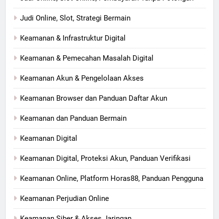
Judi Online, Slot, Strategi Bermain
Keamanan & Infrastruktur Digital
Keamanan & Pemecahan Masalah Digital
Keamanan Akun & Pengelolaan Akses
Keamanan Browser dan Panduan Daftar Akun
Keamanan dan Panduan Bermain
Keamanan Digital
Keamanan Digital, Proteksi Akun, Panduan Verifikasi
Keamanan Online, Platform Horas88, Panduan Pengguna
Keamanan Perjudian Online
Keamanan Siber & Akses Jaringan