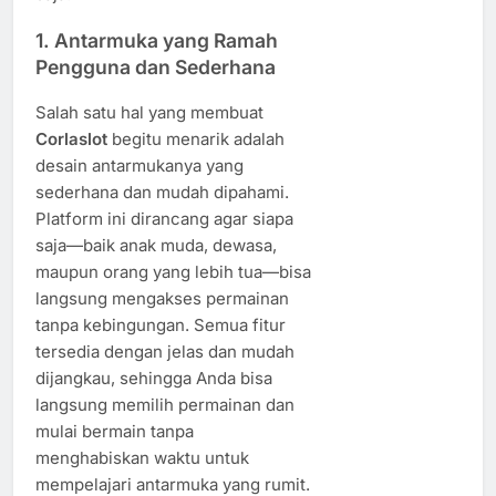
1.
Antarmuka yang Ramah
Pengguna dan Sederhana
Salah satu hal yang membuat
Corlaslot
begitu menarik adalah
desain antarmukanya yang
sederhana dan mudah dipahami.
Platform ini dirancang agar siapa
saja—baik anak muda, dewasa,
maupun orang yang lebih tua—bisa
langsung mengakses permainan
tanpa kebingungan. Semua fitur
tersedia dengan jelas dan mudah
dijangkau, sehingga Anda bisa
langsung memilih permainan dan
mulai bermain tanpa
menghabiskan waktu untuk
mempelajari antarmuka yang rumit.