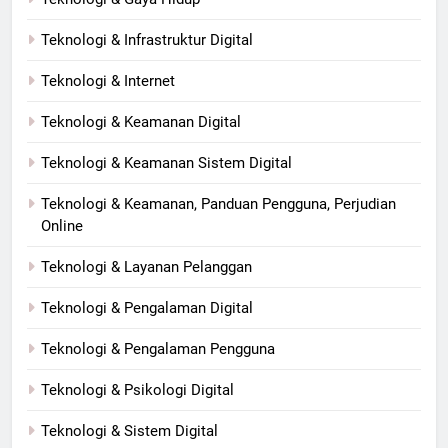
Teknologi & Infrastruktur Digital
Teknologi & Internet
Teknologi & Keamanan Digital
Teknologi & Keamanan Sistem Digital
Teknologi & Keamanan, Panduan Pengguna, Perjudian
Online
Teknologi & Layanan Pelanggan
Teknologi & Pengalaman Digital
Teknologi & Pengalaman Pengguna
Teknologi & Psikologi Digital
Teknologi & Sistem Digital