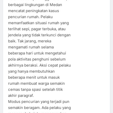
berbagai lingkungan di Medan
mencatat peningkatan kasus
pencurian rumah. Pelaku
memanfaatkan situasi rumah yang
terlihat sepi, pagar terbuka, atau
jendela yang tidak terkunci dengan
baik. Tak jarang, mereka
mengamati rumah selama
beberapa hari untuk mengetahui
pola aktivitas penghuni sebelum
akhirnya beraksi. Aksi cepat pelaku
yang hanya membutuhkan
beberapa menit untuk masuk
rumah membuat warga semakin
cemas tanpa spasi setelah titik
akhir paragraf.
Modus pencurian yang terjadi pun
semakin beragam. Ada pelaku yang