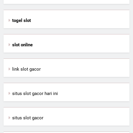
togel slot
slot online
link slot gacor
situs slot gacor hari ini
situs slot gacor