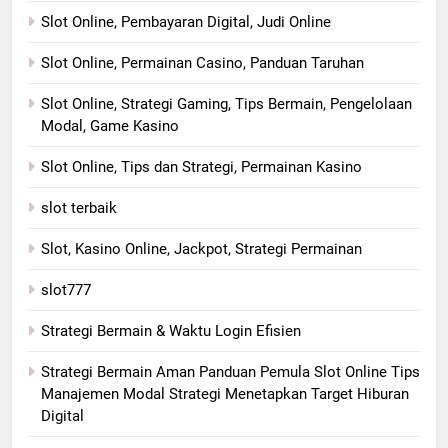
Slot Online, Pembayaran Digital, Judi Online
Slot Online, Permainan Casino, Panduan Taruhan
Slot Online, Strategi Gaming, Tips Bermain, Pengelolaan
Modal, Game Kasino
Slot Online, Tips dan Strategi, Permainan Kasino
slot terbaik
Slot, Kasino Online, Jackpot, Strategi Permainan
slot777
Strategi Bermain & Waktu Login Efisien
Strategi Bermain Aman Panduan Pemula Slot Online Tips
Manajemen Modal Strategi Menetapkan Target Hiburan
Digital