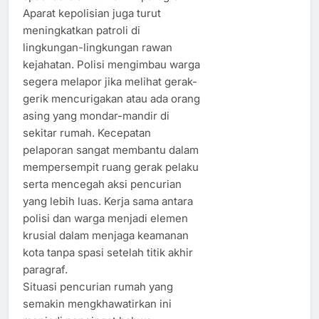
Aparat kepolisian juga turut
meningkatkan patroli di
lingkungan-lingkungan rawan
kejahatan. Polisi mengimbau warga
segera melapor jika melihat gerak-
gerik mencurigakan atau ada orang
asing yang mondar-mandir di
sekitar rumah. Kecepatan
pelaporan sangat membantu dalam
mempersempit ruang gerak pelaku
serta mencegah aksi pencurian
yang lebih luas. Kerja sama antara
polisi dan warga menjadi elemen
krusial dalam menjaga keamanan
kota tanpa spasi setelah titik akhir
paragraf.
Situasi pencurian rumah yang
semakin mengkhawatirkan ini