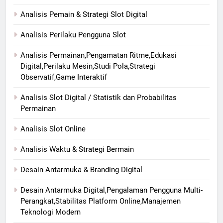
Analisis Pemain & Strategi Slot Digital
Analisis Perilaku Pengguna Slot
Analisis Permainan,Pengamatan Ritme,Edukasi
Digital,Perilaku Mesin,Studi Pola,Strategi
Observatif,Game Interaktif
Analisis Slot Digital / Statistik dan Probabilitas
Permainan
Analisis Slot Online
Analisis Waktu & Strategi Bermain
Desain Antarmuka & Branding Digital
Desain Antarmuka Digital,Pengalaman Pengguna Multi-
Perangkat,Stabilitas Platform Online,Manajemen
Teknologi Modern