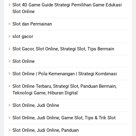
Slot 4D Game Guide Strategi Pemilihan Game Edukasi
Slot Online
Slot dan Permainan
slot gacor
Slot Gacor, Slot Online, Strategi Slot, Tips Bermain
Slot Online
Slot Online | Pola Kemenangan | Strategi Kombinasi
Slot Online Terbaru, Strategi Slot, Panduan Bermain,
Teknologi Game, Hiburan Digital
Slot Online, Judi Online
Slot Online, Judi Online, Game Slot, Tips & Trik Slot
Slot Online, Judi Online, Panduan