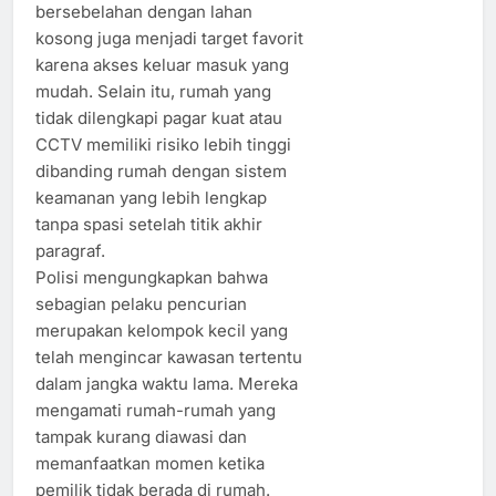
bersebelahan dengan lahan
kosong juga menjadi target favorit
karena akses keluar masuk yang
mudah. Selain itu, rumah yang
tidak dilengkapi pagar kuat atau
CCTV memiliki risiko lebih tinggi
dibanding rumah dengan sistem
keamanan yang lebih lengkap
tanpa spasi setelah titik akhir
paragraf.
Polisi mengungkapkan bahwa
sebagian pelaku pencurian
merupakan kelompok kecil yang
telah mengincar kawasan tertentu
dalam jangka waktu lama. Mereka
mengamati rumah-rumah yang
tampak kurang diawasi dan
memanfaatkan momen ketika
pemilik tidak berada di rumah.