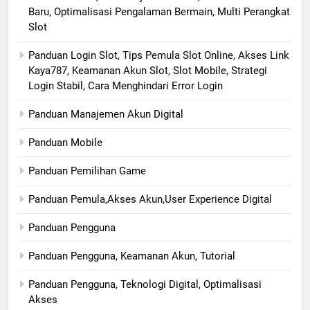
Baru, Optimalisasi Pengalaman Bermain, Multi Perangkat
Slot
Panduan Login Slot, Tips Pemula Slot Online, Akses Link
Kaya787, Keamanan Akun Slot, Slot Mobile, Strategi
Login Stabil, Cara Menghindari Error Login
Panduan Manajemen Akun Digital
Panduan Mobile
Panduan Pemilihan Game
Panduan Pemula,Akses Akun,User Experience Digital
Panduan Pengguna
Panduan Pengguna, Keamanan Akun, Tutorial
Panduan Pengguna, Teknologi Digital, Optimalisasi
Akses