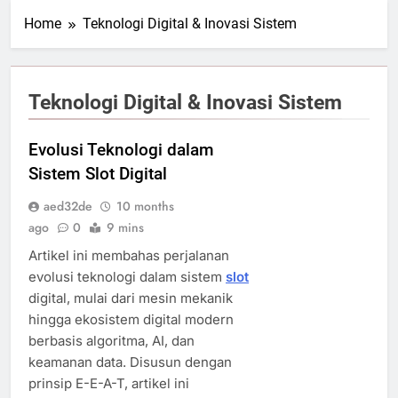
Home
Teknologi Digital & Inovasi Sistem
Teknologi Digital & Inovasi Sistem
Evolusi Teknologi dalam
Sistem Slot Digital
aed32de
10 months
ago
0
9 mins
Artikel ini membahas perjalanan
evolusi teknologi dalam sistem
slot
digital, mulai dari mesin mekanik
hingga ekosistem digital modern
berbasis algoritma, AI, dan
keamanan data. Disusun dengan
prinsip E-E-A-T, artikel ini