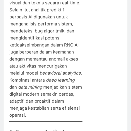
visual dan teknis secara real-time.
Selain itu, analitik prediktif
berbasis AI digunakan untuk
menganalisis performa sistem,
mendeteksi bug algoritmik, dan
mengidentifikasi potensi
ketidakseimbangan dalam RNG.AI
juga berperan dalam keamanan
dengan memantau anomali akses
atau aktivitas mencurigakan
melalui model
behavioral analytics
.
Kombinasi antara
deep learning
dan
data mining
menjadikan sistem
digital modern semakin cerdas,
adaptif, dan proaktif dalam
menjaga kestabilan serta efisiensi
operasi.