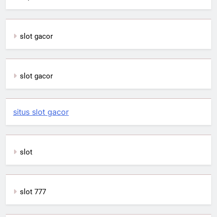
slot gacor
slot gacor
situs slot gacor
slot
slot 777