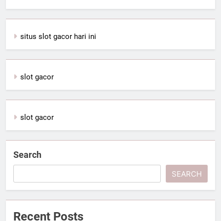
situs slot gacor hari ini
slot gacor
slot gacor
Search
SEARCH
Recent Posts