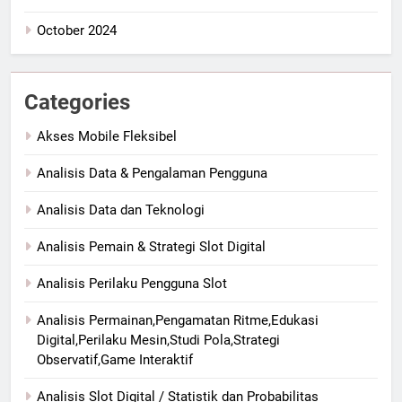
October 2024
Categories
Akses Mobile Fleksibel
Analisis Data & Pengalaman Pengguna
Analisis Data dan Teknologi
Analisis Pemain & Strategi Slot Digital
Analisis Perilaku Pengguna Slot
Analisis Permainan,Pengamatan Ritme,Edukasi
Digital,Perilaku Mesin,Studi Pola,Strategi
Observatif,Game Interaktif
Analisis Slot Digital / Statistik dan Probabilitas