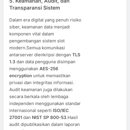
5. Keamanan, Audit, dan
Transparansi Sistem
Dalam era digital yang penuh risiko
siber, keamanan data menjadi
komponen vital dalam
pengembangan sistem slot
modern.Semua komunikasi
antarserver dienkripsi dengan
TLS
1.3
dan data pengguna disimpan
menggunakan
AES-256
encryption
untuk memastikan
privasi dan integritas informasi.
Audit keamanan juga dilakukan
secara berkala oleh lembaga
independen menggunakan standar
internasional seperti
ISO/IEC
27001
dan
NIST SP 800-53
.Hasil
audit dipublikasikan dalam laporan