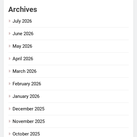
Archives
July 2026
June 2026
May 2026
April 2026
March 2026
February 2026
January 2026
December 2025
November 2025
October 2025