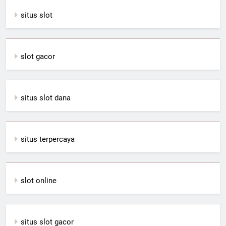
situs slot
slot gacor
situs slot dana
situs terpercaya
slot online
situs slot gacor