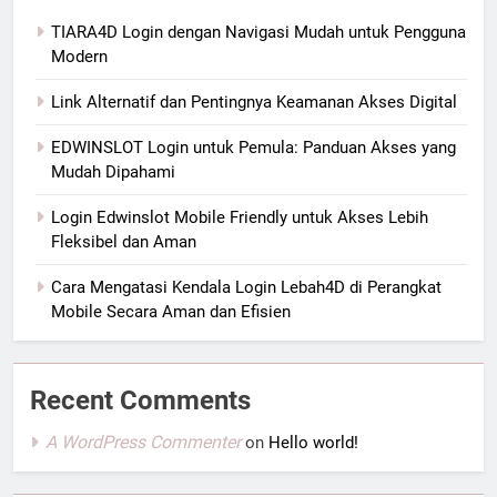
TIARA4D Login dengan Navigasi Mudah untuk Pengguna
Modern
Link Alternatif dan Pentingnya Keamanan Akses Digital
EDWINSLOT Login untuk Pemula: Panduan Akses yang
Mudah Dipahami
Login Edwinslot Mobile Friendly untuk Akses Lebih
Fleksibel dan Aman
Cara Mengatasi Kendala Login Lebah4D di Perangkat
Mobile Secara Aman dan Efisien
Recent Comments
A WordPress Commenter
on
Hello world!