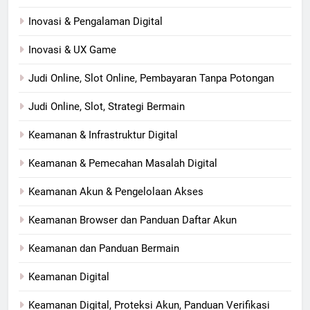
Inovasi & Pengalaman Digital
Inovasi & UX Game
Judi Online, Slot Online, Pembayaran Tanpa Potongan
Judi Online, Slot, Strategi Bermain
Keamanan & Infrastruktur Digital
Keamanan & Pemecahan Masalah Digital
Keamanan Akun & Pengelolaan Akses
Keamanan Browser dan Panduan Daftar Akun
Keamanan dan Panduan Bermain
Keamanan Digital
Keamanan Digital, Proteksi Akun, Panduan Verifikasi