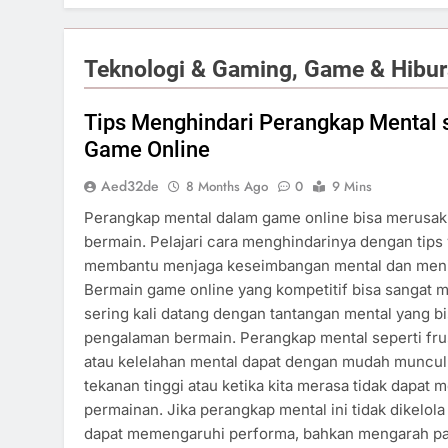
Teknologi & Gaming, Game & Hibur
Tips Menghindari Perangkap Mental 
Game Online
Aed32de
8 Months Ago
0
9 Mins
Perangkap mental dalam game online bisa merusa
bermain. Pelajari cara menghindarinya dengan tips
membantu menjaga keseimbangan mental dan meni
Bermain game online yang kompetitif bisa sangat m
sering kali datang dengan tantangan mental yang b
pengalaman bermain. Perangkap mental seperti fru
atau kelelahan mental dapat dengan mudah muncul,
tekanan tinggi atau ketika kita merasa tidak dapat m
permainan. Jika perangkap mental ini tidak dikelol
dapat memengaruhi performa, bahkan mengarah pa