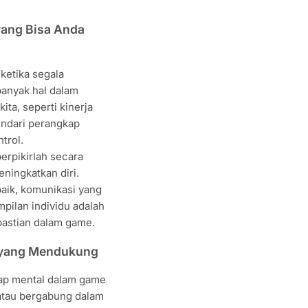
 yang Bisa Anda
 ketika segala
banyak hal dalam
ta, seperti kinerja
indari perangkap
trol.
berpikirlah secara
eningkatkan diri.
aik, komunikasi yang
mpilan individu adalah
pastian dalam game.
 yang Mendukung
kap mental dalam game
atau bergabung dalam