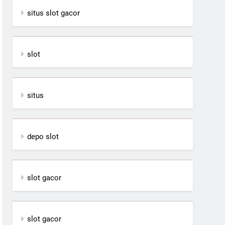
situs slot gacor
slot
situs
depo slot
slot gacor
slot gacor