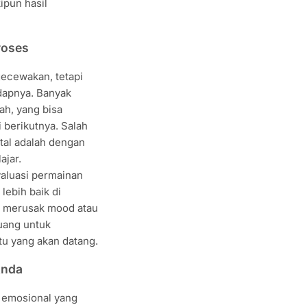
ipun hasil
roses
ecewakan, tetapi
dapnya. Banyak
ah, yang bisa
berikutnya. Salah
tal adalah dengan
ajar.
aluasi permainan
lebih baik di
n merusak mood atau
luang untuk
u yang akan datang.
Anda
n emosional yang