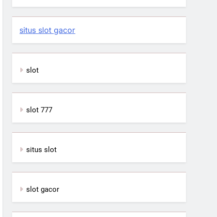
situs slot gacor
slot
slot 777
situs slot
slot gacor