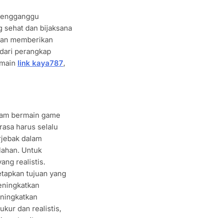
 mengganggu
 sehat dan bijaksana
akan memberikan
dari perangkap
rmain
link kaya787
,
alam bermain game
erasa harus selalu
erjebak dalam
lahan. Untuk
ang realistis.
etapkan tujuan yang
eningkatkan
eningkatkan
kur dan realistis,