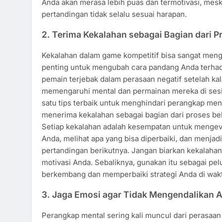
Anda akan merasa lebih puas dan termotivasi, mesk
pertandingan tidak selalu sesuai harapan.
2.
Terima Kekalahan sebagai Bagian dari P
Kekalahan dalam game kompetitif bisa sangat meng
penting untuk mengubah cara pandang Anda terha
pemain terjebak dalam perasaan negatif setelah kal
memengaruhi mental dan permainan mereka di sesi 
satu tips terbaik untuk menghindari perangkap men
menerima kekalahan sebagai bagian dari proses bel
Setiap kekalahan adalah kesempatan untuk mengev
Anda, melihat apa yang bisa diperbaiki, dan menjadi 
pertandingan berikutnya. Jangan biarkan kekalaha
motivasi Anda. Sebaliknya, gunakan itu sebagai pe
berkembang dan memperbaiki strategi Anda di wakt
3.
Jaga Emosi agar Tidak Mengendalikan 
Perangkap mental sering kali muncul dari perasaa