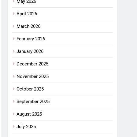
May 2026
April 2026
March 2026
February 2026
January 2026
December 2025
November 2025
October 2025
September 2025
August 2025
July 2025