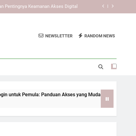
 dan Pentingnya Keamanan Akses Digital
 Panduan Akses yang Mudah Dipahami
 untuk Akses Lebih Fleksibel dan Aman
NEWSLETTER
RANDOM NEWS
vigasi Mudah untuk Pengguna Modern
ya Untuk Kulit Dan Kesehatan Anda.
 dan Pentingnya Keamanan Akses Digital
 Panduan Akses yang Mudah Dipahami
 untuk Akses Lebih Fleksibel dan Aman
emula: Panduan Akses yang Mudah Dipahami
Login Edw
2 Months Ag