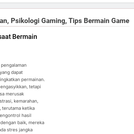
an, Psikologi Gaming, Tips Bermain Game
saat Bermain
k pengalaman
 yang dapat
ngkatkan permainan.
engasyikkan, tetapi
isa merusak
strasi, kemarahan,
 terutama ketika
engontrol hasil
a dengan baik, mereka
da stres jangka