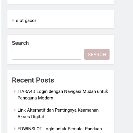
slot gacor
Search
SEARCH
Recent Posts
TIARA4D Login dengan Navigasi Mudah untuk
Pengguna Modern
Link Alternatif dan Pentingnya Keamanan
Akses Digital
EDWINSLOT Login untuk Pemula: Panduan