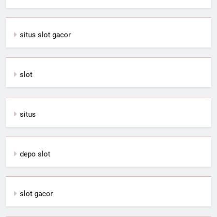
situs slot gacor
slot
situs
depo slot
slot gacor