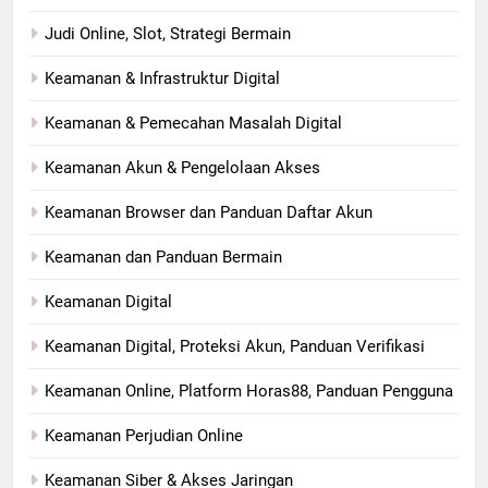
Judi Online, Slot, Strategi Bermain
Keamanan & Infrastruktur Digital
Keamanan & Pemecahan Masalah Digital
Keamanan Akun & Pengelolaan Akses
Keamanan Browser dan Panduan Daftar Akun
Keamanan dan Panduan Bermain
Keamanan Digital
Keamanan Digital, Proteksi Akun, Panduan Verifikasi
Keamanan Online, Platform Horas88, Panduan Pengguna
Keamanan Perjudian Online
Keamanan Siber & Akses Jaringan