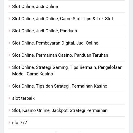
Slot Online, Judi Online
Slot Online, Judi Online, Game Slot, Tips & Trik Slot
Slot Online, Judi Online, Panduan
Slot Online, Pembayaran Digital, Judi Online
Slot Online, Permainan Casino, Panduan Taruhan
Slot Online, Strategi Gaming, Tips Bermain, Pengelolaan
Modal, Game Kasino
Slot Online, Tips dan Strategi, Permainan Kasino
slot terbaik
Slot, Kasino Online, Jackpot, Strategi Permainan
slot777