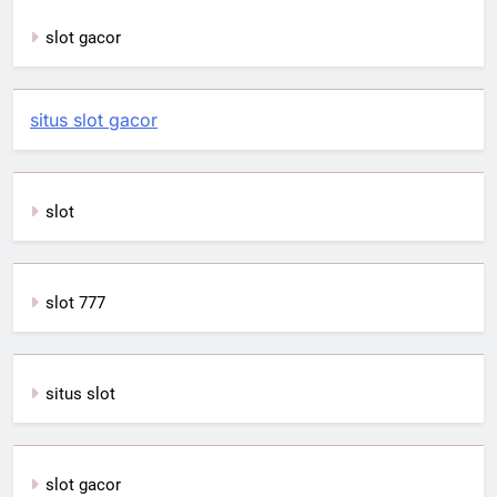
slot gacor
situs slot gacor
slot
slot 777
situs slot
slot gacor