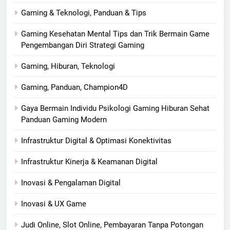
Gaming & Teknologi, Panduan & Tips
Gaming Kesehatan Mental Tips dan Trik Bermain Game
Pengembangan Diri Strategi Gaming
Gaming, Hiburan, Teknologi
Gaming, Panduan, Champion4D
Gaya Bermain Individu Psikologi Gaming Hiburan Sehat
Panduan Gaming Modern
Infrastruktur Digital & Optimasi Konektivitas
Infrastruktur Kinerja & Keamanan Digital
Inovasi & Pengalaman Digital
Inovasi & UX Game
Judi Online, Slot Online, Pembayaran Tanpa Potongan