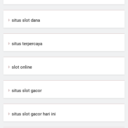
situs slot dana
situs terpercaya
slot online
situs slot gacor
situs slot gacor hari ini