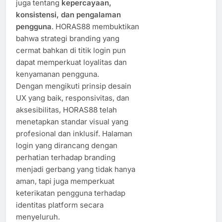
juga tentang
kepercayaan,
konsistensi, dan pengalaman
pengguna
. HORAS88 membuktikan
bahwa strategi branding yang
cermat bahkan di titik login pun
dapat memperkuat loyalitas dan
kenyamanan pengguna.
Dengan mengikuti prinsip desain
UX yang baik, responsivitas, dan
aksesibilitas, HORAS88 telah
menetapkan standar visual yang
profesional dan inklusif. Halaman
login yang dirancang dengan
perhatian terhadap branding
menjadi gerbang yang tidak hanya
aman, tapi juga memperkuat
keterikatan pengguna terhadap
identitas platform secara
menyeluruh.