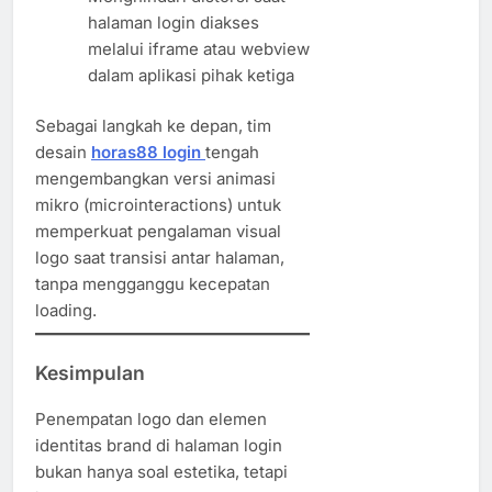
halaman login diakses
melalui iframe atau webview
dalam aplikasi pihak ketiga
Sebagai langkah ke depan, tim
desain
horas88 login
tengah
mengembangkan versi animasi
mikro (microinteractions) untuk
memperkuat pengalaman visual
logo saat transisi antar halaman,
tanpa mengganggu kecepatan
loading.
Kesimpulan
Penempatan logo dan elemen
identitas brand di halaman login
bukan hanya soal estetika, tetapi