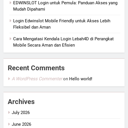
EDWINSLOT Login untuk Pemula: Panduan Akses yang
Mudah Dipahami
Login Edwinslot Mobile Friendly untuk Akses Lebih
Fleksibel dan Aman
Cara Mengatasi Kendala Login Lebah4D di Perangkat
Mobile Secara Aman dan Efisien
Recent Comments
A WordPress Commenter
on
Hello world!
Archives
July 2026
June 2026