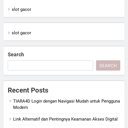
slot gacor
slot gacor
Search
SEARCH
Recent Posts
TIARA4D Login dengan Navigasi Mudah untuk Pengguna
Modern
Link Alternatif dan Pentingnya Keamanan Akses Digital