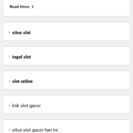
Read More
situs slot
togel slot
slot online
link slot gacor
situs slot gacor hari ini