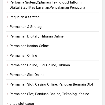
Performa Sistem,Optimasi Teknologi,Platform
Digital,Stabilitas Layanan,Pengalaman Pengguna
Perjudian & Strategi
Permainan & Strategi
Permainan Digital / Hiburan Online
Permainan Kasino Online
Permainan Online
Permainan Online, Judi Online, Hiburan
Permainan Slot Online
Permainan Slot, Casino Online, Panduan Bermain Slot
Permainan Slot, Panduan Casino, Teknologi Kasino
situs slot gacor