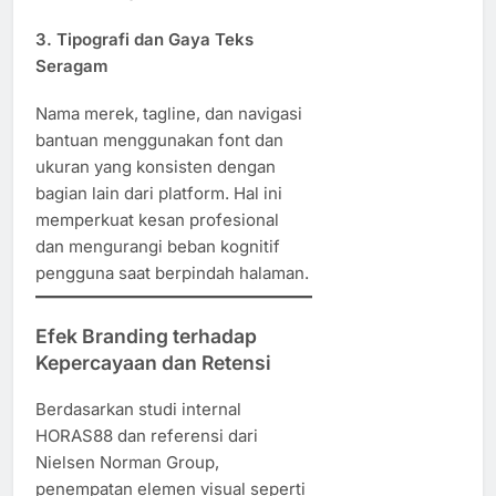
3.
Tipografi dan Gaya Teks
Seragam
Nama merek, tagline, dan navigasi
bantuan menggunakan font dan
ukuran yang konsisten dengan
bagian lain dari platform. Hal ini
memperkuat kesan profesional
dan mengurangi beban kognitif
pengguna saat berpindah halaman.
Efek Branding terhadap
Kepercayaan dan Retensi
Berdasarkan studi internal
HORAS88 dan referensi dari
Nielsen Norman Group,
penempatan elemen visual seperti