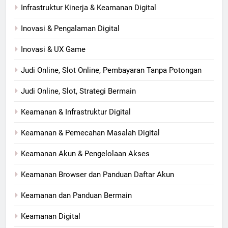
Infrastruktur Kinerja & Keamanan Digital
Inovasi & Pengalaman Digital
Inovasi & UX Game
Judi Online, Slot Online, Pembayaran Tanpa Potongan
Judi Online, Slot, Strategi Bermain
Keamanan & Infrastruktur Digital
Keamanan & Pemecahan Masalah Digital
Keamanan Akun & Pengelolaan Akses
Keamanan Browser dan Panduan Daftar Akun
Keamanan dan Panduan Bermain
Keamanan Digital