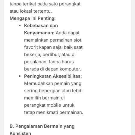
tanpa terikat pada satu perangkat
atau lokasi tertentu.
Mengapa Ini Penting:
Kebebasan dan
Kenyamanan:
Anda dapat
memainkan permainan slot
favorit kapan saja, baik saat
bekerja, berlibur, atau di
perjalanan, tanpa harus
berada di depan komputer.
Peningkatan Aksesibilitas:
Memudahkan pemain yang
sering bepergian atau lebih
memilih bermain di
perangkat mobile untuk
tetap menikmati permainan.
B.
Pengalaman Bermain yang
Konsisten