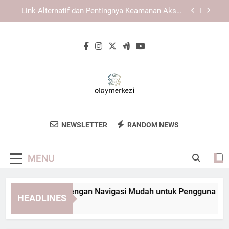
Skip
EDWINSLOT Login untuk Pemula: Panduan Akses
to
yang Mudah Dipahami
content
Login Edwinslot Mobile Friendly untuk Akses
Lebih Fleksibel dan Aman
TIARA4D Login dengan Navigasi Mudah untuk
Pengguna Modern
Link Alternatif dan Pentingnya Keamanan Akses
Digital
EDWINSLOT Login untuk Pemula: Panduan Akses
yang Mudah Dipahami
Olay Merkezi
Dapatkan Perawatan Kecantikan Terbaik Di
Login Edwinslot Mobile Friendly untuk Akses
NEWSLETTER
RANDOM NEWS
Lebih Fleksibel dan Aman
Olay Merkezi. Klinik Terpercaya Untuk Kulit
Dan Kesehatan Anda.
MENU
IARA4D Login dengan Navigasi Mudah untuk Pengguna Moder
HEADLINES
Weeks Ago