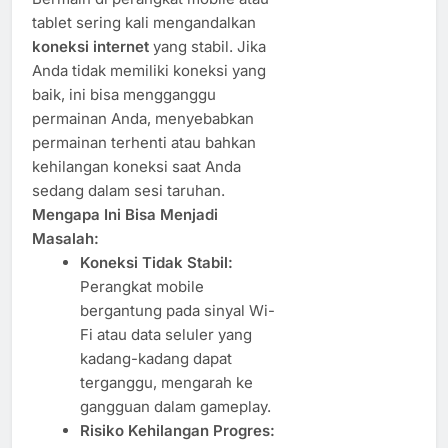
tablet sering kali mengandalkan
koneksi internet
yang stabil. Jika
Anda tidak memiliki koneksi yang
baik, ini bisa mengganggu
permainan Anda, menyebabkan
permainan terhenti atau bahkan
kehilangan koneksi saat Anda
sedang dalam sesi taruhan.
Mengapa Ini Bisa Menjadi
Masalah:
Koneksi Tidak Stabil:
Perangkat mobile
bergantung pada sinyal Wi-
Fi atau data seluler yang
kadang-kadang dapat
terganggu, mengarah ke
gangguan dalam gameplay.
Risiko Kehilangan Progres: