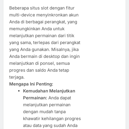
Beberapa situs slot dengan fitur
multi-device menyinkronkan akun
Anda di berbagai perangkat, yang
memungkinkan Anda untuk
melanjutkan permainan dari titik
yang sama, terlepas dari perangkat
yang Anda gunakan. Misalnya, jika
Anda bermain di desktop dan ingin
melanjutkan di ponsel, semua
progres dan saldo Anda tetap
terjaga.
Mengapa Ini Penting:
Kemudahan Melanjutkan
Permainan:
Anda dapat
melanjutkan permainan
dengan mudah tanpa
khawatir kehilangan progres
atau data yang sudah Anda