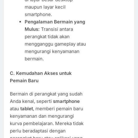
maupun layar kecil
smartphone.
Pengalaman Bermain yang
Mulus:
Transisi antara
perangkat tidak akan
mengganggu gameplay atau
mengurangi kenyamanan
bermain.
C.
Kemudahan Akses untuk
Pemain Baru
Bermain di perangkat yang sudah
Anda kenal, seperti
smartphone
atau
tablet
, memberi pemain baru
kenyamanan dan mengurangi
kurva pembelajaran. Mereka tidak
perlu beradaptasi dengan