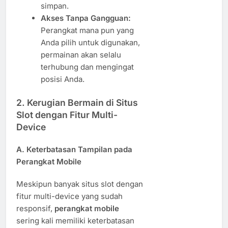
simpan.
Akses Tanpa Gangguan:
Perangkat mana pun yang
Anda pilih untuk digunakan,
permainan akan selalu
terhubung dan mengingat
posisi Anda.
2.
Kerugian Bermain di Situs
Slot dengan Fitur Multi-
Device
A.
Keterbatasan Tampilan pada
Perangkat Mobile
Meskipun banyak situs slot dengan
fitur multi-device yang sudah
responsif,
perangkat mobile
sering kali memiliki keterbatasan