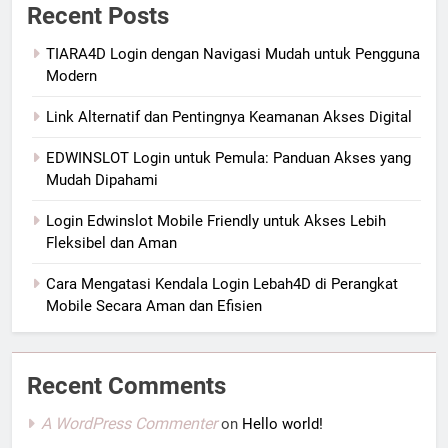
Recent Posts
TIARA4D Login dengan Navigasi Mudah untuk Pengguna
Modern
Link Alternatif dan Pentingnya Keamanan Akses Digital
EDWINSLOT Login untuk Pemula: Panduan Akses yang
Mudah Dipahami
Login Edwinslot Mobile Friendly untuk Akses Lebih
Fleksibel dan Aman
Cara Mengatasi Kendala Login Lebah4D di Perangkat
Mobile Secara Aman dan Efisien
Recent Comments
A WordPress Commenter
on
Hello world!