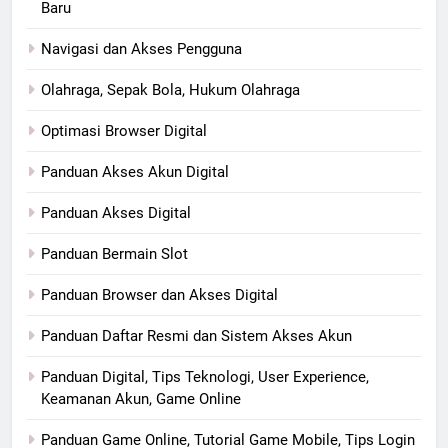
Baru
Navigasi dan Akses Pengguna
Olahraga, Sepak Bola, Hukum Olahraga
Optimasi Browser Digital
Panduan Akses Akun Digital
Panduan Akses Digital
Panduan Bermain Slot
Panduan Browser dan Akses Digital
Panduan Daftar Resmi dan Sistem Akses Akun
Panduan Digital, Tips Teknologi, User Experience,
Keamanan Akun, Game Online
Panduan Game Online, Tutorial Game Mobile, Tips Login