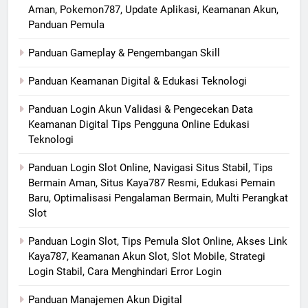
Aman, Pokemon787, Update Aplikasi, Keamanan Akun,
Panduan Pemula
Panduan Gameplay & Pengembangan Skill
Panduan Keamanan Digital & Edukasi Teknologi
Panduan Login Akun Validasi & Pengecekan Data
Keamanan Digital Tips Pengguna Online Edukasi
Teknologi
Panduan Login Slot Online, Navigasi Situs Stabil, Tips
Bermain Aman, Situs Kaya787 Resmi, Edukasi Pemain
Baru, Optimalisasi Pengalaman Bermain, Multi Perangkat
Slot
Panduan Login Slot, Tips Pemula Slot Online, Akses Link
Kaya787, Keamanan Akun Slot, Slot Mobile, Strategi
Login Stabil, Cara Menghindari Error Login
Panduan Manajemen Akun Digital