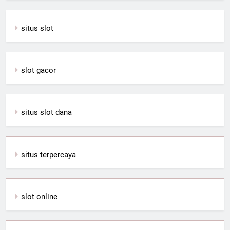
situs slot
slot gacor
situs slot dana
situs terpercaya
slot online