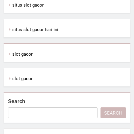
situs slot gacor
situs slot gacor hari ini
slot gacor
slot gacor
Search
SEARCH