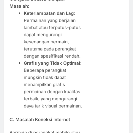
Masalah:
Keterlambatan dan Lag:
Permainan yang berjalan
lambat atau terputus-putus
dapat mengurangi
kesenangan bermain,
terutama pada perangkat
dengan spesifikasi rendah.
Grafis yang Tidak Optimal:
Beberapa perangkat
mungkin tidak dapat
menampilkan grafis
permainan dengan kualitas
terbaik, yang mengurangi
daya tarik visual permainan.
C.
Masalah Koneksi Internet
Bermain di perangkat mobile atau