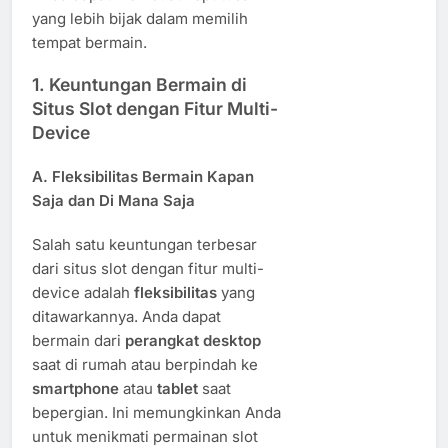
yang lebih bijak dalam memilih
tempat bermain.
1.
Keuntungan Bermain di
Situs Slot dengan Fitur Multi-
Device
A.
Fleksibilitas Bermain Kapan
Saja dan Di Mana Saja
Salah satu keuntungan terbesar
dari situs slot dengan fitur multi-
device adalah
fleksibilitas
yang
ditawarkannya. Anda dapat
bermain dari
perangkat desktop
saat di rumah atau berpindah ke
smartphone
atau
tablet
saat
bepergian. Ini memungkinkan Anda
untuk menikmati permainan slot