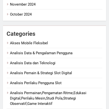
November 2024
October 2024
Categories
Akses Mobile Fleksibel
Analisis Data & Pengalaman Pengguna
Analisis Data dan Teknologi
Analisis Pemain & Strategi Slot Digital
Analisis Perilaku Pengguna Slot
Analisis Permainan,Pengamatan Ritme,Edukasi
Digital,Perilaku Mesin,Studi Pola,Strategi
Observatif,Game Interaktif