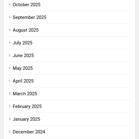
October 2025
September 2025
August 2025
July 2025
June 2025
May 2025
April 2025
March 2025
February 2025
January 2025
December 2024