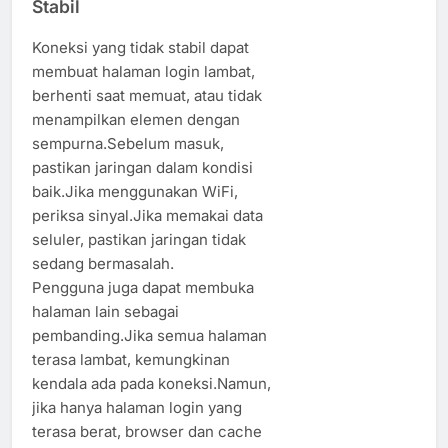
Stabil
Koneksi yang tidak stabil dapat
membuat halaman login lambat,
berhenti saat memuat, atau tidak
menampilkan elemen dengan
sempurna.Sebelum masuk,
pastikan jaringan dalam kondisi
baik.Jika menggunakan WiFi,
periksa sinyal.Jika memakai data
seluler, pastikan jaringan tidak
sedang bermasalah.
Pengguna juga dapat membuka
halaman lain sebagai
pembanding.Jika semua halaman
terasa lambat, kemungkinan
kendala ada pada koneksi.Namun,
jika hanya halaman login yang
terasa berat, browser dan cache