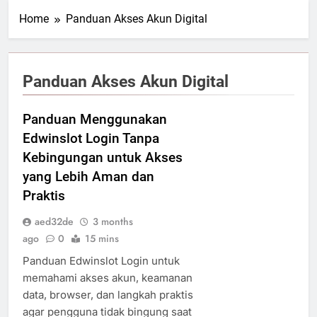
Home
Panduan Akses Akun Digital
Panduan Akses Akun Digital
Panduan Menggunakan
Edwinslot Login Tanpa
Kebingungan untuk Akses
yang Lebih Aman dan
Praktis
aed32de
3 months
ago
0
15 mins
Panduan Edwinslot Login untuk
memahami akses akun, keamanan
data, browser, dan langkah praktis
agar pengguna tidak bingung saat