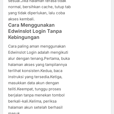
sesuai.Jika halaman terasa tidak
normal, bersihkan cache, tutup tab
yang tidak diperlukan, lalu coba
akses kembali.
Cara Menggunakan
Edwinslot Login Tanpa
Kebingungan
Cara paling aman menggunakan
Edwinslot Login adalah mengikuti
alur dengan tenang.Pertama, buka
halaman akses yang tampilannya
terlihat konsisten.Kedua, baca
instruksi yang tersedia.Ketiga,
masukkan data akun dengan
teliti.Keempat, tunggu proses
berjalan tanpa menekan tombol
berkali-kali.Kelima, periksa
halaman akun setelah berhasil
masuk.