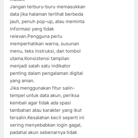
Jangan terburu-buru memasukkan
data jika halaman terlihat berbeda
jauh, penuh pop-up, atau meminta
informasi yang tidak
relevan.Pengguna perlu
memperhatikan warna, susunan
menu, teks instruksi, dan tombol
utama.Konsistensi tampilan
menjadi salah satu indikator
penting dalam pengalaman digital
yang aman.
Jika menggunakan fitur salin-
tempel untuk data akun, periksa
kembali agar tidak ada spasi
tambahan atau karakter yang ikut
tersalin.Kesalahan kecil seperti ini
sering menyebabkan login gagal,
padahal akun sebenarnya tidak