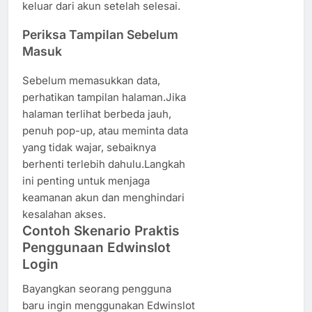
keluar dari akun setelah selesai.
Periksa Tampilan Sebelum
Masuk
Sebelum memasukkan data,
perhatikan tampilan halaman.Jika
halaman terlihat berbeda jauh,
penuh pop-up, atau meminta data
yang tidak wajar, sebaiknya
berhenti terlebih dahulu.Langkah
ini penting untuk menjaga
keamanan akun dan menghindari
kesalahan akses.
Contoh Skenario Praktis
Penggunaan Edwinslot
Login
Bayangkan seorang pengguna
baru ingin menggunakan Edwinslot