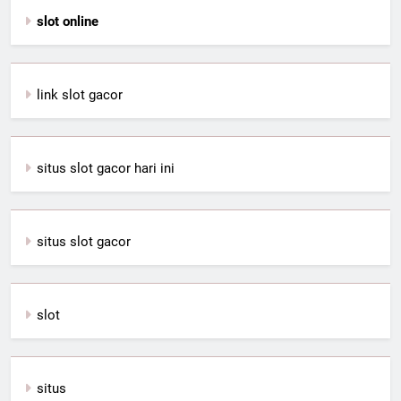
slot online
link slot gacor
situs slot gacor hari ini
situs slot gacor
slot
situs