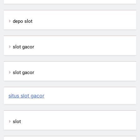
depo slot
slot gacor
slot gacor
situs slot gacor
slot