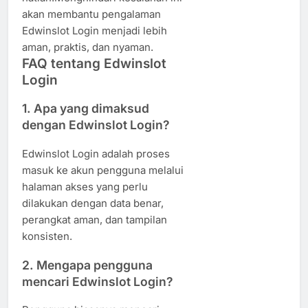
akan membantu pengalaman
Edwinslot Login menjadi lebih
aman, praktis, dan nyaman.
FAQ tentang Edwinslot
Login
1. Apa yang dimaksud
dengan Edwinslot Login?
Edwinslot Login adalah proses
masuk ke akun pengguna melalui
halaman akses yang perlu
dilakukan dengan data benar,
perangkat aman, dan tampilan
konsisten.
2. Mengapa pengguna
mencari Edwinslot Login?