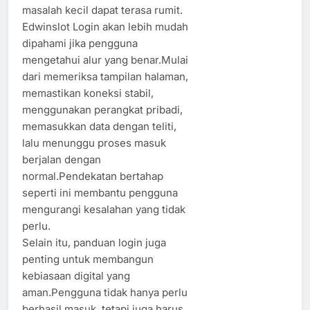
masalah kecil dapat terasa rumit.
Edwinslot Login akan lebih mudah
dipahami jika pengguna
mengetahui alur yang benar.Mulai
dari memeriksa tampilan halaman,
memastikan koneksi stabil,
menggunakan perangkat pribadi,
memasukkan data dengan teliti,
lalu menunggu proses masuk
berjalan dengan
normal.Pendekatan bertahap
seperti ini membantu pengguna
mengurangi kesalahan yang tidak
perlu.
Selain itu, panduan login juga
penting untuk membangun
kebiasaan digital yang
aman.Pengguna tidak hanya perlu
berhasil masuk, tetapi juga harus