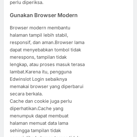
perlu diperiksa.
Gunakan Browser Modern
Browser modern membantu
halaman tampil lebih stabil,
responsif, dan aman.Browser lama
dapat menyebabkan tombol tidak
merespons, tampilan tidak
lengkap, atau proses masuk terasa
lambat.Karena itu, pengguna
Edwinslot Login sebaiknya
memakai browser yang diperbarui
secara berkala.
Cache dan cookie juga perlu
diperhatikan.Cache yang
menumpuk dapat membuat
halaman memuat data lama
sehingga tampilan tidak