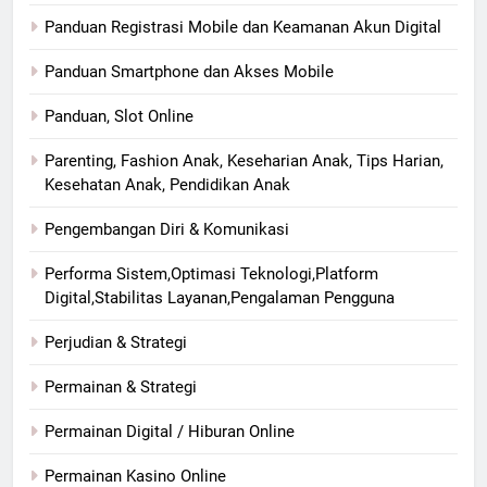
Panduan Registrasi Mobile dan Keamanan Akun Digital
Panduan Smartphone dan Akses Mobile
Panduan, Slot Online
Parenting, Fashion Anak, Keseharian Anak, Tips Harian,
Kesehatan Anak, Pendidikan Anak
Pengembangan Diri & Komunikasi
Performa Sistem,Optimasi Teknologi,Platform
Digital,Stabilitas Layanan,Pengalaman Pengguna
Perjudian & Strategi
Permainan & Strategi
Permainan Digital / Hiburan Online
Permainan Kasino Online