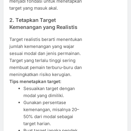
menjadi fondasi untuk menetapkan
target yang masuk akal.
2. Tetapkan Target
Kemenangan yang Realistis
Target realistis berarti menentukan
jumlah kemenangan yang wajar
sesuai modal dan jenis permainan.
Target yang terlalu tinggi sering
membuat pemain terburu-buru dan
meningkatkan risiko kerugian.
Tips menetapkan target:
Sesuaikan target dengan
modal yang dimiliki.
Gunakan persentase
kemenangan, misalnya 20–
50% dari modal sebagai
target harian.
Buat target jangka pendek