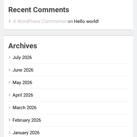
Recent Comments
A WordPress Commenter
on
Hello world!
Archives
July 2026
June 2026
May 2026
April 2026
March 2026
February 2026
January 2026