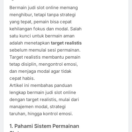
Bermain judi slot online memang
menghibur, tetapi tanpa strategi
yang tepat, pemain bisa cepat
kehilangan fokus dan modal. Salah
satu kunci untuk bermain aman
adalah menetapkan
target realistis
sebelum memulai sesi permainan.
Target realistis membantu pemain
tetap disiplin, mengontrol emosi,
dan menjaga modal agar tidak
cepat habis.
Artikel ini membahas panduan
lengkap bermain judi slot online
dengan target realistis, mulai dari
manajemen modal, strategi
taruhan, hingga kontrol emosi.
1. Pahami Sistem Permainan