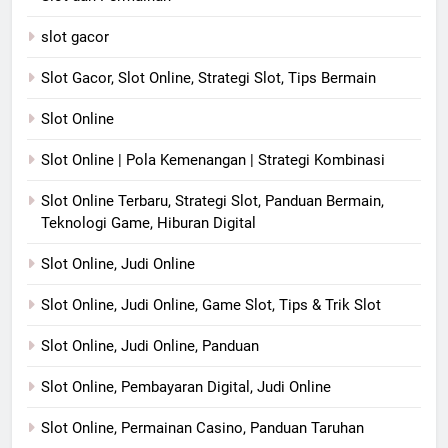
slot gacor
Slot Gacor, Slot Online, Strategi Slot, Tips Bermain
Slot Online
Slot Online | Pola Kemenangan | Strategi Kombinasi
Slot Online Terbaru, Strategi Slot, Panduan Bermain,
Teknologi Game, Hiburan Digital
Slot Online, Judi Online
Slot Online, Judi Online, Game Slot, Tips & Trik Slot
Slot Online, Judi Online, Panduan
Slot Online, Pembayaran Digital, Judi Online
Slot Online, Permainan Casino, Panduan Taruhan