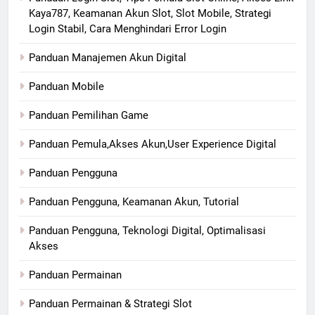
Kaya787, Keamanan Akun Slot, Slot Mobile, Strategi
Login Stabil, Cara Menghindari Error Login
Panduan Manajemen Akun Digital
Panduan Mobile
Panduan Pemilihan Game
Panduan Pemula,Akses Akun,User Experience Digital
Panduan Pengguna
Panduan Pengguna, Keamanan Akun, Tutorial
Panduan Pengguna, Teknologi Digital, Optimalisasi
Akses
Panduan Permainan
Panduan Permainan & Strategi Slot