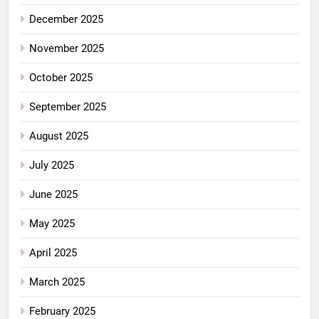
December 2025
November 2025
October 2025
September 2025
August 2025
July 2025
June 2025
May 2025
April 2025
March 2025
February 2025