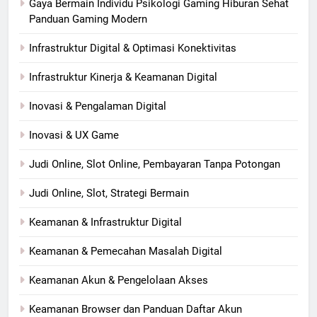
Gaya Bermain Individu Psikologi Gaming Hiburan Sehat
Panduan Gaming Modern
Infrastruktur Digital & Optimasi Konektivitas
Infrastruktur Kinerja & Keamanan Digital
Inovasi & Pengalaman Digital
Inovasi & UX Game
Judi Online, Slot Online, Pembayaran Tanpa Potongan
Judi Online, Slot, Strategi Bermain
Keamanan & Infrastruktur Digital
Keamanan & Pemecahan Masalah Digital
Keamanan Akun & Pengelolaan Akses
Keamanan Browser dan Panduan Daftar Akun