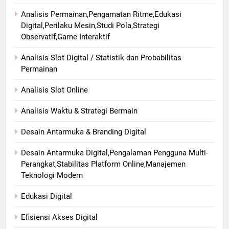
Analisis Permainan,Pengamatan Ritme,Edukasi
Digital,Perilaku Mesin,Studi Pola,Strategi
Observatif,Game Interaktif
Analisis Slot Digital / Statistik dan Probabilitas
Permainan
Analisis Slot Online
Analisis Waktu & Strategi Bermain
Desain Antarmuka & Branding Digital
Desain Antarmuka Digital,Pengalaman Pengguna Multi-
Perangkat,Stabilitas Platform Online,Manajemen
Teknologi Modern
Edukasi Digital
Efisiensi Akses Digital