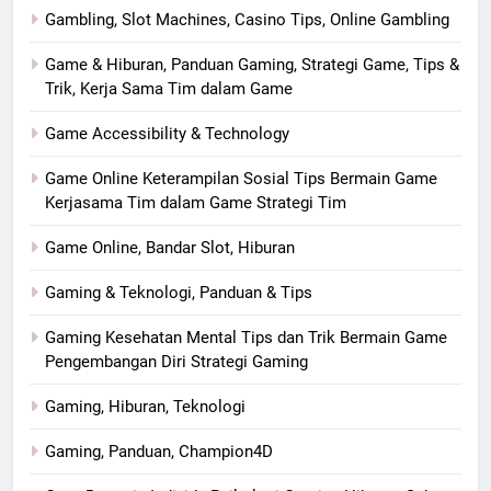
Gambling, Slot Machines, Casino Tips, Online Gambling
Game & Hiburan, Panduan Gaming, Strategi Game, Tips &
Trik, Kerja Sama Tim dalam Game
Game Accessibility & Technology
Game Online Keterampilan Sosial Tips Bermain Game
Kerjasama Tim dalam Game Strategi Tim
Game Online, Bandar Slot, Hiburan
Gaming & Teknologi, Panduan & Tips
Gaming Kesehatan Mental Tips dan Trik Bermain Game
Pengembangan Diri Strategi Gaming
Gaming, Hiburan, Teknologi
Gaming, Panduan, Champion4D