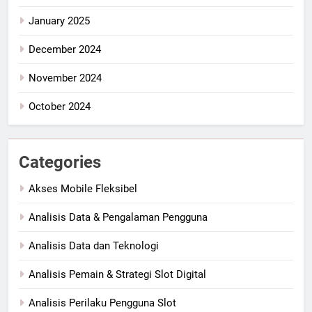
January 2025
December 2024
November 2024
October 2024
Categories
Akses Mobile Fleksibel
Analisis Data & Pengalaman Pengguna
Analisis Data dan Teknologi
Analisis Pemain & Strategi Slot Digital
Analisis Perilaku Pengguna Slot