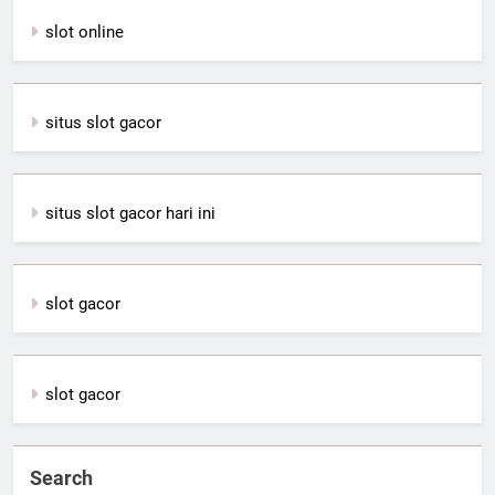
slot online
situs slot gacor
situs slot gacor hari ini
slot gacor
slot gacor
Search