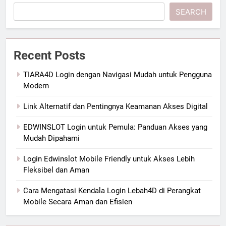
SEARCH
Recent Posts
TIARA4D Login dengan Navigasi Mudah untuk Pengguna
Modern
Link Alternatif dan Pentingnya Keamanan Akses Digital
EDWINSLOT Login untuk Pemula: Panduan Akses yang
Mudah Dipahami
Login Edwinslot Mobile Friendly untuk Akses Lebih
Fleksibel dan Aman
Cara Mengatasi Kendala Login Lebah4D di Perangkat
Mobile Secara Aman dan Efisien