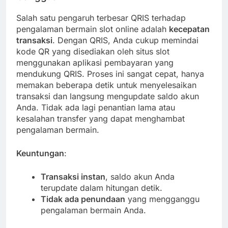
Salah satu pengaruh terbesar QRIS terhadap
pengalaman bermain slot online adalah
kecepatan
transaksi
. Dengan QRIS, Anda cukup memindai
kode QR yang disediakan oleh situs slot
menggunakan aplikasi pembayaran yang
mendukung QRIS. Proses ini sangat cepat, hanya
memakan beberapa detik untuk menyelesaikan
transaksi dan langsung mengupdate saldo akun
Anda. Tidak ada lagi penantian lama atau
kesalahan transfer yang dapat menghambat
pengalaman bermain.
Keuntungan
:
Transaksi instan
, saldo akun Anda
terupdate dalam hitungan detik.
Tidak ada penundaan
yang mengganggu
pengalaman bermain Anda.