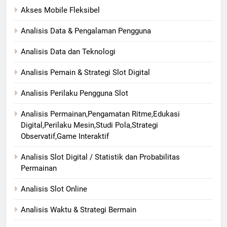
Akses Mobile Fleksibel
Analisis Data & Pengalaman Pengguna
Analisis Data dan Teknologi
Analisis Pemain & Strategi Slot Digital
Analisis Perilaku Pengguna Slot
Analisis Permainan,Pengamatan Ritme,Edukasi
Digital,Perilaku Mesin,Studi Pola,Strategi
Observatif,Game Interaktif
Analisis Slot Digital / Statistik dan Probabilitas
Permainan
Analisis Slot Online
Analisis Waktu & Strategi Bermain