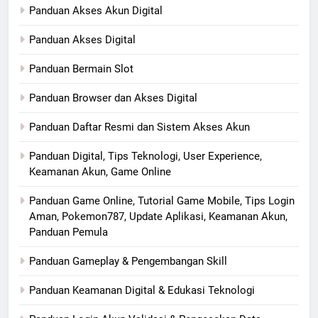
Panduan Akses Akun Digital
Panduan Akses Digital
Panduan Bermain Slot
Panduan Browser dan Akses Digital
Panduan Daftar Resmi dan Sistem Akses Akun
Panduan Digital, Tips Teknologi, User Experience,
Keamanan Akun, Game Online
Panduan Game Online, Tutorial Game Mobile, Tips Login
Aman, Pokemon787, Update Aplikasi, Keamanan Akun,
Panduan Pemula
Panduan Gameplay & Pengembangan Skill
Panduan Keamanan Digital & Edukasi Teknologi