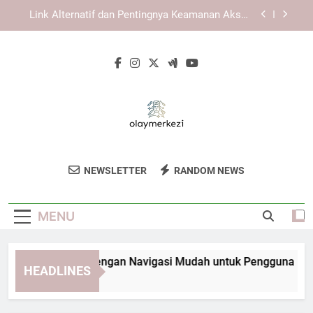
Skip
EDWINSLOT Login untuk Pemula: Panduan Akses
to
yang Mudah Dipahami
content
Login Edwinslot Mobile Friendly untuk Akses
Lebih Fleksibel dan Aman
TIARA4D Login dengan Navigasi Mudah untuk
Pengguna Modern
Link Alternatif dan Pentingnya Keamanan Akses
Digital
EDWINSLOT Login untuk Pemula: Panduan Akses
yang Mudah Dipahami
Olay Merkezi
Dapatkan Perawatan Kecantikan Terbaik Di
Login Edwinslot Mobile Friendly untuk Akses
NEWSLETTER
RANDOM NEWS
Lebih Fleksibel dan Aman
Olay Merkezi. Klinik Terpercaya Untuk Kulit
Dan Kesehatan Anda.
MENU
ARA4D Login dengan Navigasi Mudah untuk Pengguna Moder
HEADLINES
Month Ago