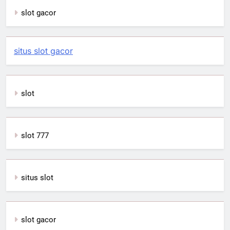
slot gacor
situs slot gacor
slot
slot 777
situs slot
slot gacor