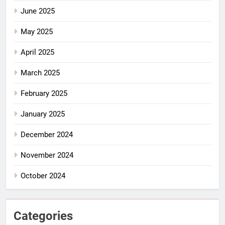
June 2025
May 2025
April 2025
March 2025
February 2025
January 2025
December 2024
November 2024
October 2024
Categories