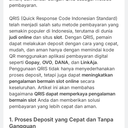
pembayaran.
QRIS (Quick Response Code Indonesian Standard)
telah menjadi salah satu metode pembayaran yang
semakin populer di Indonesia, terutama di dunia
judi online
dan situs
slot
. Dengan QRIS, pemain
dapat melakukan deposit dengan cara yang cepat,
mudah, dan aman hanya dengan memindai kode
QR menggunakan aplikasi pembayaran digital
seperti
Gopay
,
OVO
,
DANA
, dan
LinkAja
.
Penggunaan QRIS tidak hanya menyederhanakan
proses deposit, tetapi juga dapat
meningkatkan
pengalaman bermain slot online
secara
keseluruhan. Artikel ini akan membahas
bagaimana
QRIS dapat memperkaya pengalaman
bermain slot
Anda dan memberikan solusi
pembayaran yang lebih cepat dan aman.
1.
Proses Deposit yang Cepat dan Tanpa
Gangguan