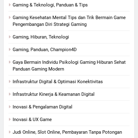
Gaming & Teknologi, Panduan & Tips
Gaming Kesehatan Mental Tips dan Trik Bermain Game
Pengembangan Diri Strategi Gaming
Gaming, Hiburan, Teknologi
Gaming, Panduan, Champion4D
Gaya Bermain Individu Psikologi Gaming Hiburan Sehat
Panduan Gaming Modern
Infrastruktur Digital & Optimasi Konektivitas
Infrastruktur Kinerja & Keamanan Digital
Inovasi & Pengalaman Digital
Inovasi & UX Game
Judi Online, Slot Online, Pembayaran Tanpa Potongan