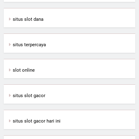
situs slot dana
situs terpercaya
slot online
situs slot gacor
situs slot gacor hari ini