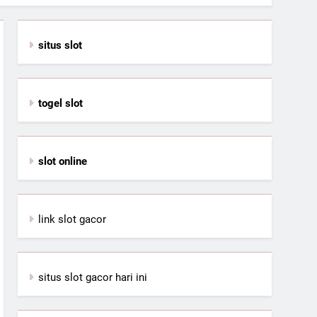
situs slot
togel slot
slot online
link slot gacor
situs slot gacor hari ini