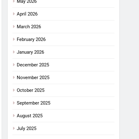
May 2026
April 2026
March 2026
February 2026
January 2026
December 2025
November 2025
October 2025
September 2025
August 2025
July 2025