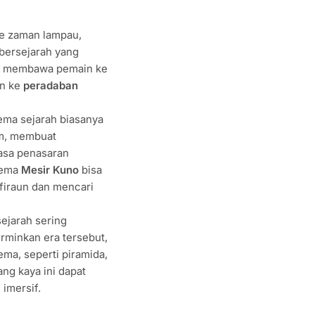
e zaman lampau,
bersejarah yang
sa membawa pemain ke
an ke
peradaban
tema sejarah biasanya
am, membuat
asa penasaran
tema
Mesir Kuno
bisa
iraun dan mencari
sejarah sering
rminkan era tersebut,
ma, seperti piramida,
ang kaya ini dapat
imersif.