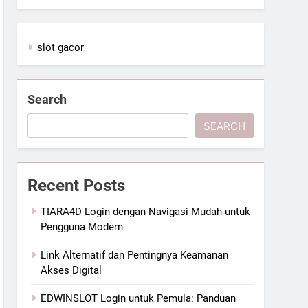
slot gacor
Search
SEARCH
Recent Posts
TIARA4D Login dengan Navigasi Mudah untuk
Pengguna Modern
Link Alternatif dan Pentingnya Keamanan
Akses Digital
EDWINSLOT Login untuk Pemula: Panduan