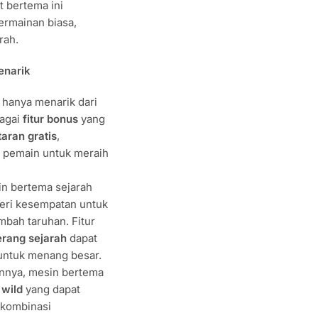
 bertema ini
ermainan biasa,
rah.
enarik
 hanya menarik dari
bagai
fitur bonus
yang
taran gratis
,
 pemain untuk meraih
in bertema sejarah
ri kesempatan untuk
bah taruhan. Fitur
erang sejarah
dapat
untuk menang besar.
ainnya, mesin bertema
l
wild
yang dapat
 kombinasi