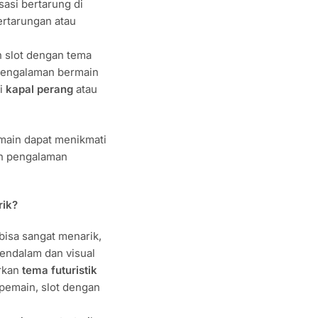
asi bertarung di
ertarungan atau
n slot dengan tema
pengalaman bermain
ti
kapal perang
atau
emain dapat menikmati
an pengalaman
rik?
bisa sangat menarik,
endalam dan visual
arkan
tema futuristik
 pemain, slot dengan