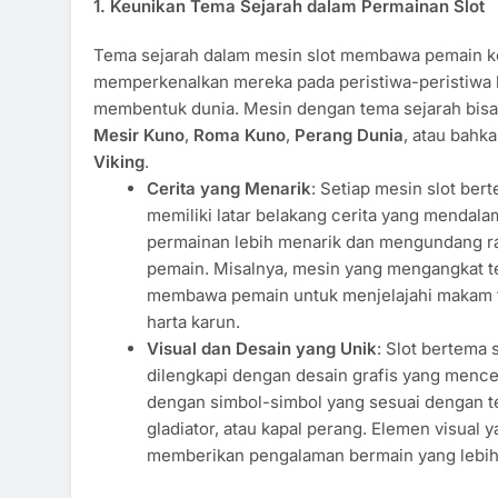
1.
Keunikan Tema Sejarah dalam Permainan Slot
Tema sejarah dalam mesin slot membawa pemain k
memperkenalkan mereka pada peristiwa-peristiwa 
membentuk dunia. Mesin dengan tema sejarah bi
Mesir Kuno
,
Roma Kuno
,
Perang Dunia
, atau bahk
Viking
.
Cerita yang Menarik
: Setiap mesin slot ber
memiliki latar belakang cerita yang mendal
permainan lebih menarik dan mengundang r
pemain. Misalnya, mesin yang mengangkat 
membawa pemain untuk menjelajahi makam f
harta karun.
Visual dan Desain yang Unik
: Slot bertema 
dilengkapi dengan desain grafis yang mence
dengan simbol-simbol yang sesuai dengan te
gladiator, atau kapal perang. Elemen visual y
memberikan pengalaman bermain yang lebih 