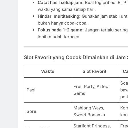
Catat hasil setiap jam:
Buat log pribadi RTP 
waktu yang sama setiap hari.
Hindari multitasking:
Gunakan jam stabil unt
bukan hanya coba-coba.
Fokus pada 1–2 game:
Jangan terlalu sering 
lebih mudah terbaca.
Slot Favorit yang Cocok Dimainkan di Jam 
Waktu
Slot Favorit
Ca
Sca
Fruit Party, Aztec
Pagi
baw
Gems
per
Mahjong Ways,
Kom
Sore
Sweet Bonanza
kon
Starlight Princess,
Free