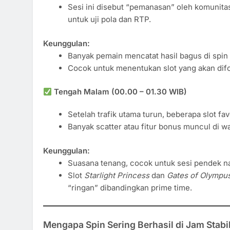
Sesi ini disebut “pemanasan” oleh komunita
untuk uji pola dan RTP.
Keunggulan:
Banyak pemain mencatat hasil bagus di spin
Cocok untuk menentukan slot yang akan dif
Tengah Malam (00.00 – 01.30 WIB)
Setelah trafik utama turun, beberapa slot favo
Banyak scatter atau fitur bonus muncul di wa
Keunggulan:
Suasana tenang, cocok untuk sesi pendek n
Slot
Starlight Princess
dan
Gates of Olympu
“ringan” dibandingkan prime time.
Mengapa Spin Sering Berhasil di Jam Stabi