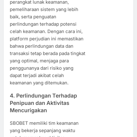
perangkat lunak keamanan,
pemeliharaan sistem yang lebih
baik, serta penguatan
perlindungan terhadap potensi
celah keamanan. Dengan cara ini,
platform perjudian ini memastikan
bahwa perlindungan data dan
transaksi tetap berada pada tingkat
yang optimal, menjaga para
penggunanya dari risiko yang
dapat terjadi akibat celah
keamanan yang ditemukan.
4.
Perlindungan Terhadap
Penipuan dan Aktivitas
Mencurigakan
SBOBET memiliki tim keamanan
yang bekerja sepanjang waktu