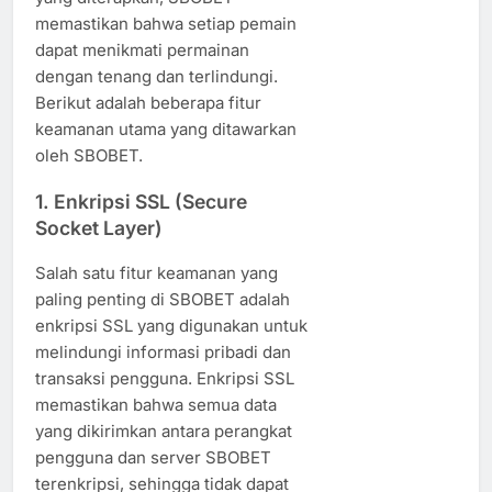
memastikan bahwa setiap pemain
dapat menikmati permainan
dengan tenang dan terlindungi.
Berikut adalah beberapa fitur
keamanan utama yang ditawarkan
oleh SBOBET.
1.
Enkripsi SSL (Secure
Socket Layer)
Salah satu fitur keamanan yang
paling penting di SBOBET adalah
enkripsi SSL yang digunakan untuk
melindungi informasi pribadi dan
transaksi pengguna. Enkripsi SSL
memastikan bahwa semua data
yang dikirimkan antara perangkat
pengguna dan server SBOBET
terenkripsi, sehingga tidak dapat