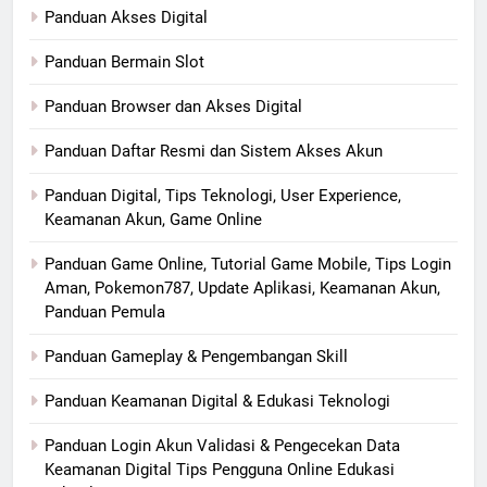
Panduan Akses Digital
Panduan Bermain Slot
Panduan Browser dan Akses Digital
Panduan Daftar Resmi dan Sistem Akses Akun
Panduan Digital, Tips Teknologi, User Experience,
Keamanan Akun, Game Online
Panduan Game Online, Tutorial Game Mobile, Tips Login
Aman, Pokemon787, Update Aplikasi, Keamanan Akun,
Panduan Pemula
Panduan Gameplay & Pengembangan Skill
Panduan Keamanan Digital & Edukasi Teknologi
Panduan Login Akun Validasi & Pengecekan Data
Keamanan Digital Tips Pengguna Online Edukasi