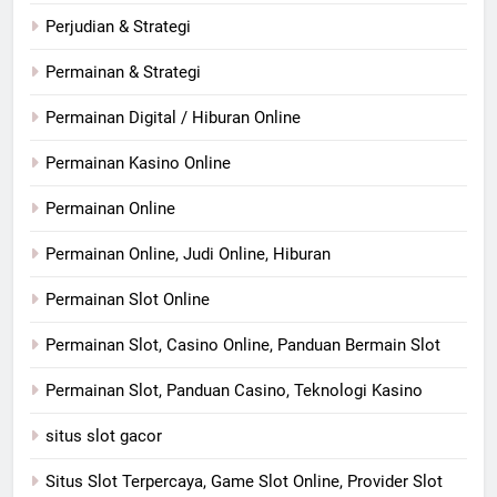
Perjudian & Strategi
Permainan & Strategi
Permainan Digital / Hiburan Online
Permainan Kasino Online
Permainan Online
Permainan Online, Judi Online, Hiburan
Permainan Slot Online
Permainan Slot, Casino Online, Panduan Bermain Slot
Permainan Slot, Panduan Casino, Teknologi Kasino
situs slot gacor
Situs Slot Terpercaya, Game Slot Online, Provider Slot