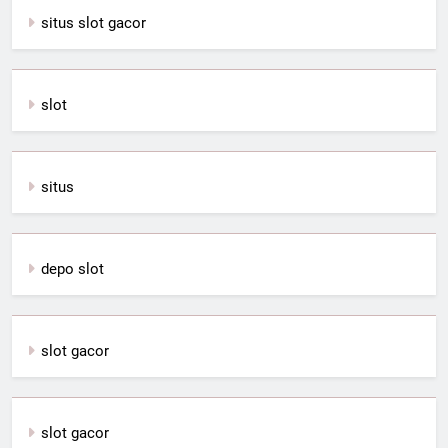
situs slot gacor
slot
situs
depo slot
slot gacor
slot gacor