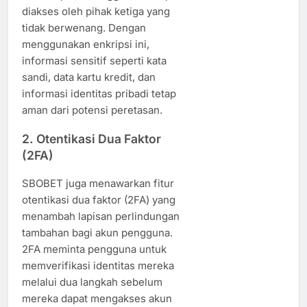
diakses oleh pihak ketiga yang
tidak berwenang. Dengan
menggunakan enkripsi ini,
informasi sensitif seperti kata
sandi, data kartu kredit, dan
informasi identitas pribadi tetap
aman dari potensi peretasan.
2.
Otentikasi Dua Faktor
(2FA)
SBOBET juga menawarkan fitur
otentikasi dua faktor (2FA) yang
menambah lapisan perlindungan
tambahan bagi akun pengguna.
2FA meminta pengguna untuk
memverifikasi identitas mereka
melalui dua langkah sebelum
mereka dapat mengakses akun