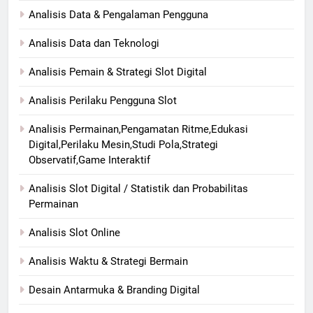
Analisis Data & Pengalaman Pengguna
Analisis Data dan Teknologi
Analisis Pemain & Strategi Slot Digital
Analisis Perilaku Pengguna Slot
Analisis Permainan,Pengamatan Ritme,Edukasi
Digital,Perilaku Mesin,Studi Pola,Strategi
Observatif,Game Interaktif
Analisis Slot Digital / Statistik dan Probabilitas
Permainan
Analisis Slot Online
Analisis Waktu & Strategi Bermain
Desain Antarmuka & Branding Digital