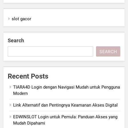
slot gacor
Search
SEARCH
Recent Posts
TIARA4D Login dengan Navigasi Mudah untuk Pengguna
Modern
Link Alternatif dan Pentingnya Keamanan Akses Digital
EDWINSLOT Login untuk Pemula: Panduan Akses yang
Mudah Dipahami