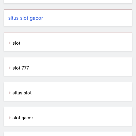
situs slot gacor
slot
slot 777
situs slot
slot gacor