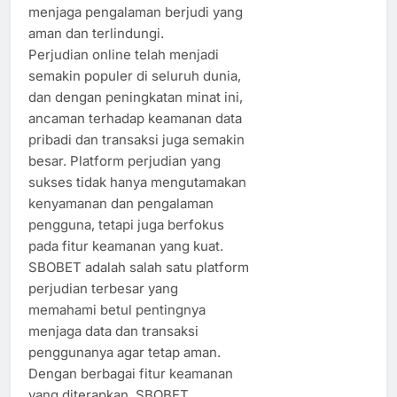
menjaga pengalaman berjudi yang
aman dan terlindungi.
Perjudian online telah menjadi
semakin populer di seluruh dunia,
dan dengan peningkatan minat ini,
ancaman terhadap keamanan data
pribadi dan transaksi juga semakin
besar. Platform perjudian yang
sukses tidak hanya mengutamakan
kenyamanan dan pengalaman
pengguna, tetapi juga berfokus
pada fitur keamanan yang kuat.
SBOBET adalah salah satu platform
perjudian terbesar yang
memahami betul pentingnya
menjaga data dan transaksi
penggunanya agar tetap aman.
Dengan berbagai fitur keamanan
yang diterapkan, SBOBET