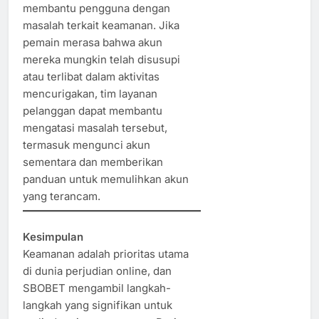
membantu pengguna dengan
masalah terkait keamanan. Jika
pemain merasa bahwa akun
mereka mungkin telah disusupi
atau terlibat dalam aktivitas
mencurigakan, tim layanan
pelanggan dapat membantu
mengatasi masalah tersebut,
termasuk mengunci akun
sementara dan memberikan
panduan untuk memulihkan akun
yang terancam.
Kesimpulan
Keamanan adalah prioritas utama
di dunia perjudian online, dan
SBOBET mengambil langkah-
langkah yang signifikan untuk