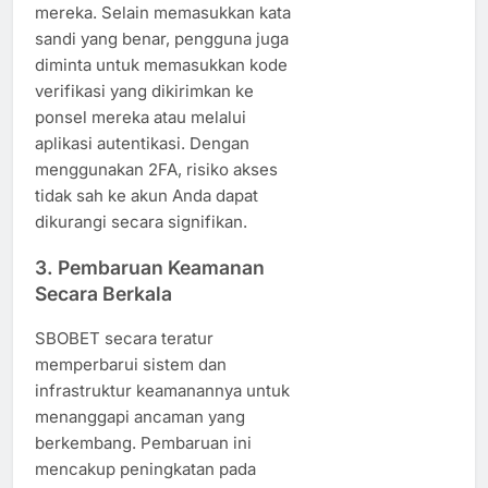
mereka. Selain memasukkan kata
sandi yang benar, pengguna juga
diminta untuk memasukkan kode
verifikasi yang dikirimkan ke
ponsel mereka atau melalui
aplikasi autentikasi. Dengan
menggunakan 2FA, risiko akses
tidak sah ke akun Anda dapat
dikurangi secara signifikan.
3.
Pembaruan Keamanan
Secara Berkala
SBOBET secara teratur
memperbarui sistem dan
infrastruktur keamanannya untuk
menanggapi ancaman yang
berkembang. Pembaruan ini
mencakup peningkatan pada