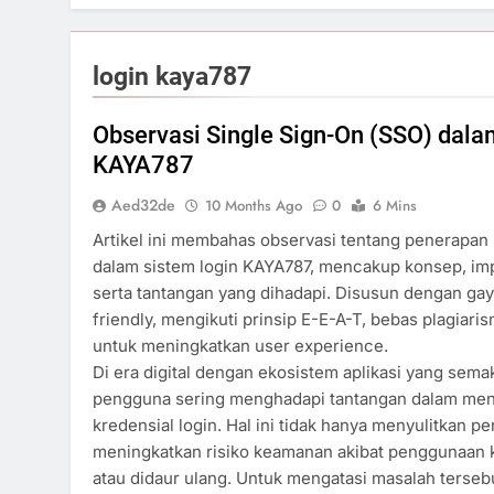
login kaya787
Observasi Single Sign-On (SSO) dala
KAYA787
Aed32de
10 Months Ago
0
6 Mins
Artikel ini membahas observasi tentang penerapan
dalam sistem login KAYA787, mencakup konsep, imp
serta tantangan yang dihadapi. Disusun dengan ga
friendly, mengikuti prinsip E-E-A-T, bebas plagiar
untuk meningkatkan user experience.
Di era digital dengan ekosistem aplikasi yang sema
pengguna sering menghadapi tantangan dalam men
kredensial login. Hal ini tidak hanya menyulitkan pe
meningkatkan risiko keamanan akibat penggunaan 
atau didaur ulang. Untuk mengatasi masalah terseb