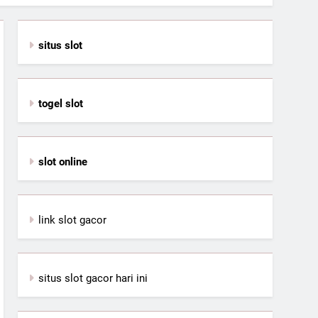
situs slot
togel slot
slot online
link slot gacor
situs slot gacor hari ini