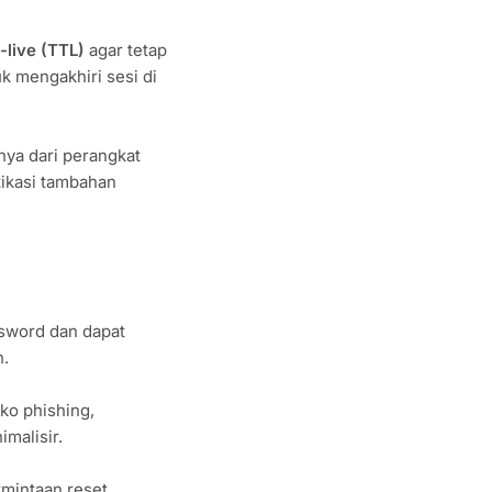
-live (TTL)
agar tetap
k mengakhiri sesi di
lnya dari perangkat
ikasi tambahan
sword dan dapat
.
ko phishing,
malisir.
rmintaan reset