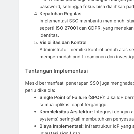
password, sehingga fokus bisa dialihkan pada
Kepatuhan Regulasi
Implementasi SSO membantu memenuhi stan
seperti
ISO 27001
dan
GDPR
, yang meneka
identitas.
Visibilitas dan Kontrol
Administrator memiliki kontrol penuh atas se
mempermudah audit keamanan dan investigas
Tantangan Implementasi
Meski bermanfaat, penerapan SSO juga menghadap
perlu dikelola:
Single Point of Failure (SPOF):
Jika IdP ber
semua aplikasi dapat terganggu.
Kompleksitas Arsitektur:
Integrasi dengan ap
systems) seringkali membutuhkan penyesua
Biaya Implementasi:
Infrastruktur IdP yang
investasi signifikan.