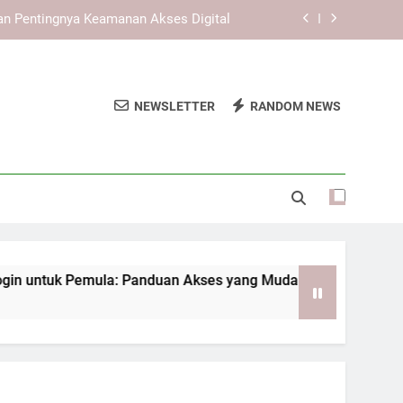
 dan Pentingnya Keamanan Akses Digital
 Panduan Akses yang Mudah Dipahami
 untuk Akses Lebih Fleksibel dan Aman
NEWSLETTER
RANDOM NEWS
vigasi Mudah untuk Pengguna Modern
ya Untuk Kulit Dan Kesehatan Anda.
 dan Pentingnya Keamanan Akses Digital
 Panduan Akses yang Mudah Dipahami
 untuk Akses Lebih Fleksibel dan Aman
emula: Panduan Akses yang Mudah Dipahami
Login Edwi
2 Months Ag