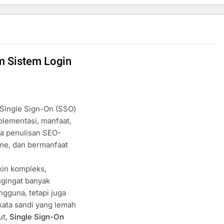
m Sistem Login
 Single Sign-On (SSO)
lementasi, manfaat,
ya penulisan SEO-
isme, dan bermanfaat
kin kompleks,
gingat banyak
ngguna, tetapi juga
kata sandi yang lemah
ut,
Single Sign-On