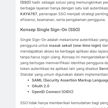
(SSO)
hadir sebagai solusi yang memungkinkan p
berbagai layanan hanya dengan satu kali autentikas
KAYA787
, penerapan SSO menjadi strategi pentin
efisiensi, keamanan, serta pengalaman pengguna.
Konsep Single Sign-On (SSO)
Single Sign-On adalah mekanisme autentikasi ya
pengguna untuk
masuk sekali (one-time login)
dan
mendapatkan akses ke berbagai aplikasi atau laya
tanpa harus login ulang. Konsep ini mengandalkan
yang bertugas memverifikasi identitas pengguna d
token autentikasi ke aplikasi lain yang disebut
Serv
Standar yang umum digunakan dalam implementasi 
SAML (Security Assertion Markup Languag
OAuth 2.0
OpenID Connect (OIDC)
SSO tidak hanya memberikan kemudahan bagi pengg