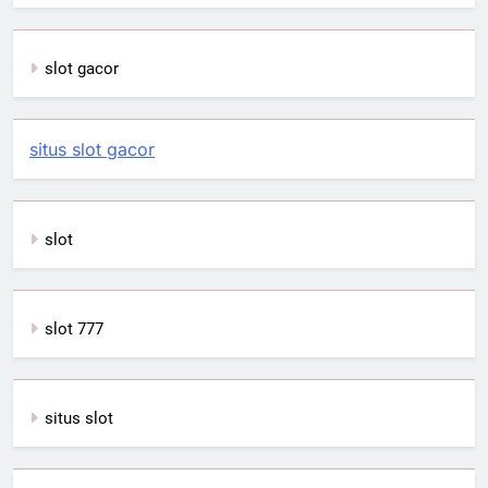
slot gacor
situs slot gacor
slot
slot 777
situs slot