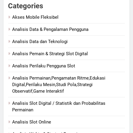
Categories
Akses Mobile Fleksibel
Analisis Data & Pengalaman Pengguna
Analisis Data dan Teknologi
Analisis Pemain & Strategi Slot Digital
Analisis Perilaku Pengguna Slot
Analisis Permainan,Pengamatan Ritme,Edukasi
Digital,Perilaku Mesin,Studi Pola,Strategi
Observatif,Game Interaktif
Analisis Slot Digital / Statistik dan Probabilitas
Permainan
Analisis Slot Online