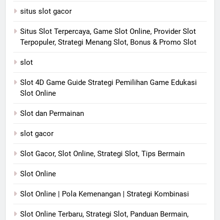
situs slot gacor
Situs Slot Terpercaya, Game Slot Online, Provider Slot
Terpopuler, Strategi Menang Slot, Bonus & Promo Slot
slot
Slot 4D Game Guide Strategi Pemilihan Game Edukasi
Slot Online
Slot dan Permainan
slot gacor
Slot Gacor, Slot Online, Strategi Slot, Tips Bermain
Slot Online
Slot Online | Pola Kemenangan | Strategi Kombinasi
Slot Online Terbaru, Strategi Slot, Panduan Bermain,