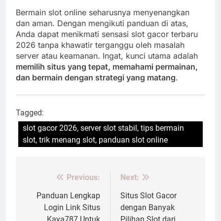
Bermain slot online seharusnya menyenangkan
dan aman. Dengan mengikuti panduan di atas,
Anda dapat menikmati sensasi slot gacor terbaru
2026 tanpa khawatir terganggu oleh masalah
server atau keamanan. Ingat, kunci utama adalah
memilih situs yang tepat, memahami permainan,
dan bermain dengan strategi yang matang
.
Tagged:
slot gacor 2026, server slot stabil, tips bermain
slot, trik menang slot, panduan slot online
Previous:
Next:
Post
navigation
Panduan Lengkap
Situs Slot Gacor
Login Link Situs
dengan Banyak
Kaya787 Untuk
Pilihan Slot dari