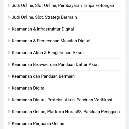
Judi Online, Slot Online, Pembayaran Tanpa Potongan
Judi Online, Slot, Strategi Bermain
Keamanan & Infrastruktur Digital
Keamanan & Pemecahan Masalah Digital
Keamanan Akun & Pengelolaan Akses
Keamanan Browser dan Panduan Daftar Akun
Keamanan dan Panduan Bermain
Keamanan Digital
Keamanan Digital, Proteksi Akun, Panduan Verifikasi
Keamanan Online, Platform Horas88, Panduan Pengguna
Keamanan Perjudian Online