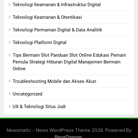
Teknologi Keamanan & Infrastruktur Digital
Teknologi Keamanan & Otentikasi
Teknologi Permainan Digital & Data Analitik
Teknologi Platform Digital
Tips Bermain Slot Panduan Slot Online Edukasi Pemain
Pemula Strategi Hiburan Digital Manajemen Bermain
Online
Troubleshooting Mobile dan Akses Akun
Uncategorized
UX & Teknologi Situs Judi
Newsmatic - News WordPress Theme 2026. Powered By
.
BlazeThemes