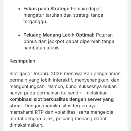
Fokus pada Strategi:
Pemain dapat
mengatur taruhan dan strategi tanpa
terganggu.
Peluang Menang Lebih Optimal:
Putaran
bonus dan jackpot dapat diperoleh tanpa
hambatan teknis.
Kesimpulan
Slot gacor terbaru 2026 menawarkan pengalaman
bermain yang lebih interaktif, menyenangkan, dan
menguntungkan. Namun, kunci suksesnya bukan
hanya pada permainan itu sendiri, melainkan
kombinasi slot berkualitas dengan server yang
stabil
. Dengan memilih situs terpercaya,
memahami RTP dan volatilitas, serta mengelola
modal dengan bijak, peluang menang dapat
dimaksimalkan.