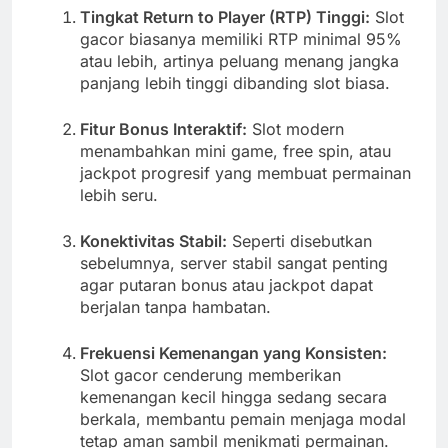
Tingkat Return to Player (RTP) Tinggi:
Slot
gacor biasanya memiliki RTP minimal 95%
atau lebih, artinya peluang menang jangka
panjang lebih tinggi dibanding slot biasa.
Fitur Bonus Interaktif:
Slot modern
menambahkan mini game, free spin, atau
jackpot progresif yang membuat permainan
lebih seru.
Konektivitas Stabil:
Seperti disebutkan
sebelumnya, server stabil sangat penting
agar putaran bonus atau jackpot dapat
berjalan tanpa hambatan.
Frekuensi Kemenangan yang Konsisten:
Slot gacor cenderung memberikan
kemenangan kecil hingga sedang secara
berkala, membantu pemain menjaga modal
tetap aman sambil menikmati permainan.