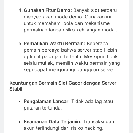
Gunakan Fitur Demo:
Banyak slot terbaru
menyediakan mode demo. Gunakan ini
untuk memahami pola dan mekanisme
permainan tanpa risiko kehilangan modal.
Perhatikan Waktu Bermain:
Beberapa
pemain percaya bahwa server stabil lebih
optimal pada jam tertentu. Meskipun tidak
selalu mutlak, memilih waktu bermain yang
sepi dapat mengurangi gangguan server.
Keuntungan Bermain Slot Gacor dengan Server
Stabil
Pengalaman Lancar:
Tidak ada lag atau
putaran tertunda.
Keamanan Data Terjamin:
Transaksi dan
akun terlindungi dari risiko hacking.