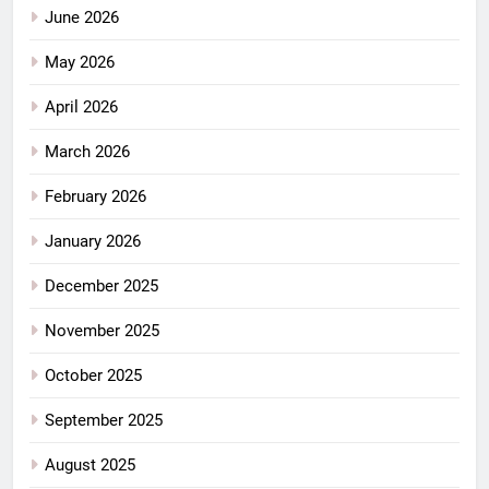
June 2026
May 2026
April 2026
March 2026
February 2026
January 2026
December 2025
November 2025
October 2025
September 2025
August 2025