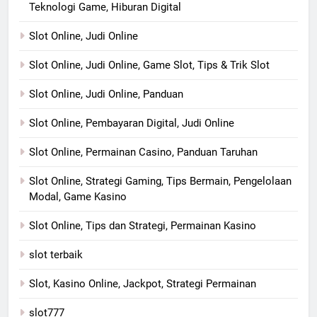
Teknologi Game, Hiburan Digital
Slot Online, Judi Online
Slot Online, Judi Online, Game Slot, Tips & Trik Slot
Slot Online, Judi Online, Panduan
Slot Online, Pembayaran Digital, Judi Online
Slot Online, Permainan Casino, Panduan Taruhan
Slot Online, Strategi Gaming, Tips Bermain, Pengelolaan
Modal, Game Kasino
Slot Online, Tips dan Strategi, Permainan Kasino
slot terbaik
Slot, Kasino Online, Jackpot, Strategi Permainan
slot777