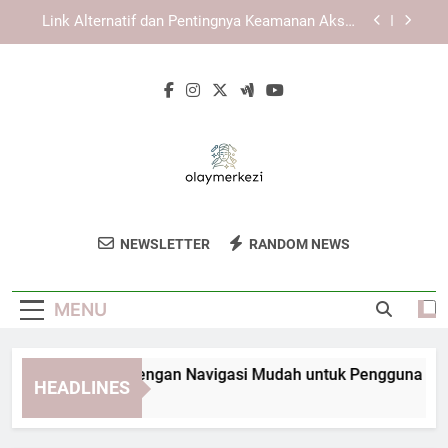
Skip
EDWINSLOT Login untuk Pemula: Panduan Akses
to
yang Mudah Dipahami
content
Login Edwinslot Mobile Friendly untuk Akses
Lebih Fleksibel dan Aman
TIARA4D Login dengan Navigasi Mudah untuk
Pengguna Modern
Link Alternatif dan Pentingnya Keamanan Akses
Digital
EDWINSLOT Login untuk Pemula: Panduan Akses
yang Mudah Dipahami
Olay Merkezi
Dapatkan Perawatan Kecantikan Terbaik Di
Login Edwinslot Mobile Friendly untuk Akses
NEWSLETTER
RANDOM NEWS
Lebih Fleksibel dan Aman
Olay Merkezi. Klinik Terpercaya Untuk Kulit
Dan Kesehatan Anda.
MENU
IARA4D Login dengan Navigasi Mudah untuk Pengguna Moder
HEADLINES
Month Ago