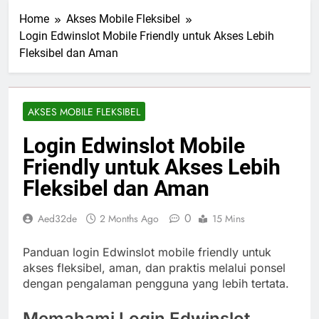
Home
Akses Mobile Fleksibel
Login Edwinslot Mobile Friendly untuk Akses Lebih
Fleksibel dan Aman
AKSES MOBILE FLEKSIBEL
Login Edwinslot Mobile
Friendly untuk Akses Lebih
Fleksibel dan Aman
0
Aed32de
2 Months Ago
15 Mins
Panduan login Edwinslot mobile friendly untuk
akses fleksibel, aman, dan praktis melalui ponsel
dengan pengalaman pengguna yang lebih tertata.
Memahami Login Edwinslot