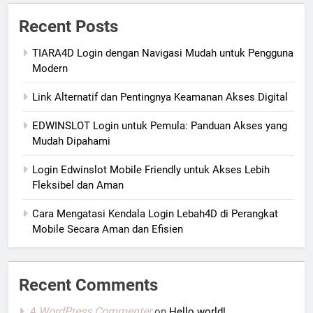
Recent Posts
TIARA4D Login dengan Navigasi Mudah untuk Pengguna
Modern
Link Alternatif dan Pentingnya Keamanan Akses Digital
EDWINSLOT Login untuk Pemula: Panduan Akses yang
Mudah Dipahami
Login Edwinslot Mobile Friendly untuk Akses Lebih
Fleksibel dan Aman
Cara Mengatasi Kendala Login Lebah4D di Perangkat
Mobile Secara Aman dan Efisien
Recent Comments
A WordPress Commenter
on
Hello world!