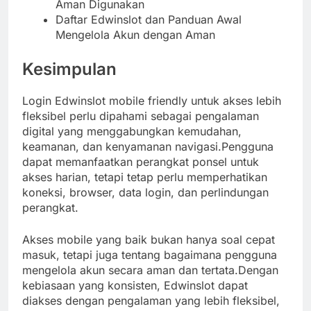
Aman Digunakan
Daftar Edwinslot dan Panduan Awal
Mengelola Akun dengan Aman
Kesimpulan
Login Edwinslot mobile friendly untuk akses lebih
fleksibel perlu dipahami sebagai pengalaman
digital yang menggabungkan kemudahan,
keamanan, dan kenyamanan navigasi.Pengguna
dapat memanfaatkan perangkat ponsel untuk
akses harian, tetapi tetap perlu memperhatikan
koneksi, browser, data login, dan perlindungan
perangkat.
Akses mobile yang baik bukan hanya soal cepat
masuk, tetapi juga tentang bagaimana pengguna
mengelola akun secara aman dan tertata.Dengan
kebiasaan yang konsisten, Edwinslot dapat
diakses dengan pengalaman yang lebih fleksibel,