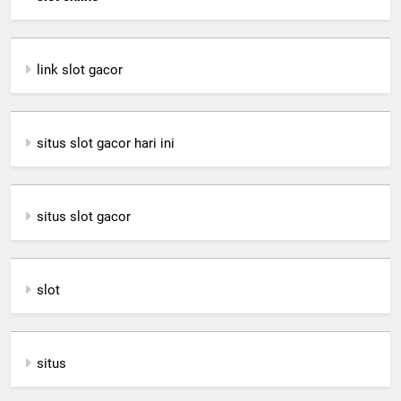
link slot gacor
situs slot gacor hari ini
situs slot gacor
slot
situs