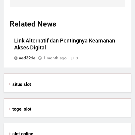
Related News
Link Alternatif dan Pentingnya Keamanan
Akses Digital
aed32de
1 month ago
0
situs slot
togel slot
slot online