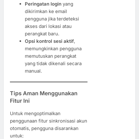
Peringatan login
yang
dikirimkan ke email
pengguna jika terdeteksi
akses dari lokasi atau
perangkat baru.
Opsi kontrol sesi aktif
,
memungkinkan pengguna
memutuskan perangkat
yang tidak dikenali secara
manual.
Tips Aman Menggunakan
Fitur Ini
Untuk mengoptimalkan
penggunaan fitur sinkronisasi akun
otomatis, pengguna disarankan
untuk: