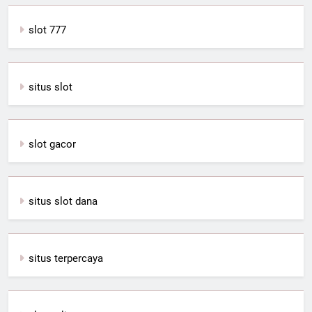
slot 777
situs slot
slot gacor
situs slot dana
situs terpercaya