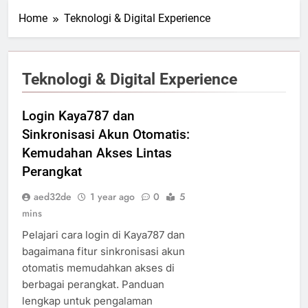
Home
Teknologi & Digital Experience
Teknologi & Digital Experience
Login Kaya787 dan
Sinkronisasi Akun Otomatis:
Kemudahan Akses Lintas
Perangkat
aed32de
1 year ago
0
5
mins
Pelajari cara login di Kaya787 dan
bagaimana fitur sinkronisasi akun
otomatis memudahkan akses di
berbagai perangkat. Panduan
lengkap untuk pengalaman