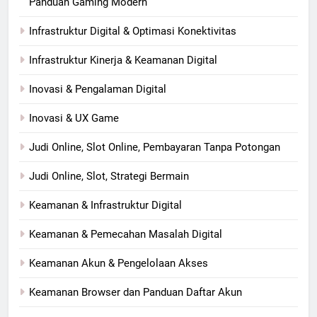
Panduan Gaming Modern
Infrastruktur Digital & Optimasi Konektivitas
Infrastruktur Kinerja & Keamanan Digital
Inovasi & Pengalaman Digital
Inovasi & UX Game
Judi Online, Slot Online, Pembayaran Tanpa Potongan
Judi Online, Slot, Strategi Bermain
Keamanan & Infrastruktur Digital
Keamanan & Pemecahan Masalah Digital
Keamanan Akun & Pengelolaan Akses
Keamanan Browser dan Panduan Daftar Akun