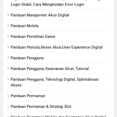
Login Stabil, Cara Menghindari Error Login
Panduan Manajemen Akun Digital
Panduan Mobile
Panduan Pemilihan Game
Panduan Pemula,Akses Akun,User Experience Digital
Panduan Pengguna
Panduan Pengguna, Keamanan Akun, Tutorial
Panduan Pengguna, Teknologi Digital, Optimalisasi
Akses
Panduan Permainan
Panduan Permainan & Strategi Slot