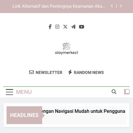
Skip
EDWINSLOT Login untuk Pemula: Panduan Akses
to
yang Mudah Dipahami
content
Login Edwinslot Mobile Friendly untuk Akses
Lebih Fleksibel dan Aman
TIARA4D Login dengan Navigasi Mudah untuk
Pengguna Modern
Link Alternatif dan Pentingnya Keamanan Akses
Digital
EDWINSLOT Login untuk Pemula: Panduan Akses
yang Mudah Dipahami
Olay Merkezi
Dapatkan Perawatan Kecantikan Terbaik Di
Login Edwinslot Mobile Friendly untuk Akses
NEWSLETTER
RANDOM NEWS
Lebih Fleksibel dan Aman
Olay Merkezi. Klinik Terpercaya Untuk Kulit
Dan Kesehatan Anda.
MENU
IARA4D Login dengan Navigasi Mudah untuk Pengguna Moder
HEADLINES
Weeks Ago