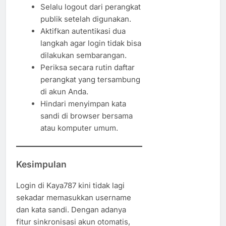
Selalu logout dari perangkat
publik setelah digunakan.
Aktifkan autentikasi dua
langkah agar login tidak bisa
dilakukan sembarangan.
Periksa secara rutin daftar
perangkat yang tersambung
di akun Anda.
Hindari menyimpan kata
sandi di browser bersama
atau komputer umum.
Kesimpulan
Login di Kaya787 kini tidak lagi
sekadar memasukkan username
dan kata sandi. Dengan adanya
fitur sinkronisasi akun otomatis,