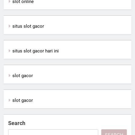
slot online
situs slot gacor
situs slot gacor hari ini
slot gacor
slot gacor
Search
SEARCH