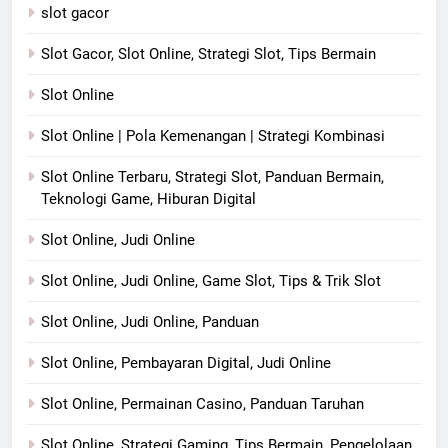
slot gacor
Slot Gacor, Slot Online, Strategi Slot, Tips Bermain
Slot Online
Slot Online | Pola Kemenangan | Strategi Kombinasi
Slot Online Terbaru, Strategi Slot, Panduan Bermain,
Teknologi Game, Hiburan Digital
Slot Online, Judi Online
Slot Online, Judi Online, Game Slot, Tips & Trik Slot
Slot Online, Judi Online, Panduan
Slot Online, Pembayaran Digital, Judi Online
Slot Online, Permainan Casino, Panduan Taruhan
Slot Online, Strategi Gaming, Tips Bermain, Pengelolaan