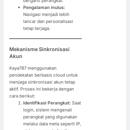
berganti perangkat.
Pengalaman mulus:
Navigasi menjadi lebih
lancar dan personalisasi
tetap terjaga.
Mekanisme Sinkronisasi
Akun
Kaya787 menggunakan
pendekatan berbasis cloud untuk
menjaga sinkronisasi akun tetap
aktif. Proses ini bekerja dengan
cara berikut:
Identifikasi Perangkat:
Saat
login, sistem mengenali
perangkat yang digunakan
melalui data meta seperti IP,