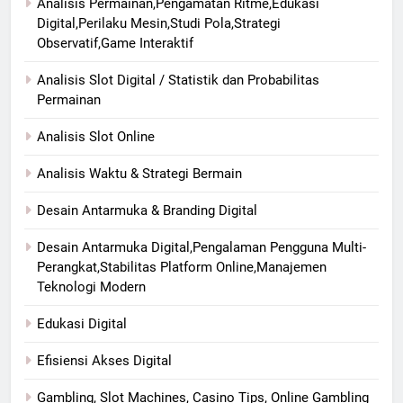
Analisis Permainan,Pengamatan Ritme,Edukasi
Digital,Perilaku Mesin,Studi Pola,Strategi
Observatif,Game Interaktif
Analisis Slot Digital / Statistik dan Probabilitas
Permainan
Analisis Slot Online
Analisis Waktu & Strategi Bermain
Desain Antarmuka & Branding Digital
Desain Antarmuka Digital,Pengalaman Pengguna Multi-
Perangkat,Stabilitas Platform Online,Manajemen
Teknologi Modern
Edukasi Digital
Efisiensi Akses Digital
Gambling, Slot Machines, Casino Tips, Online Gambling