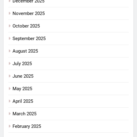
December 2025
November 2025
October 2025
September 2025
August 2025
July 2025
June 2025
May 2025
April 2025
March 2025
February 2025