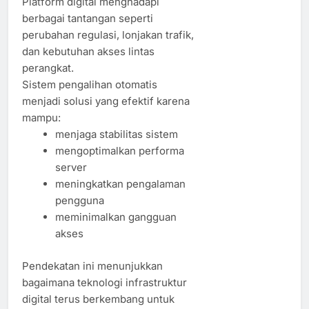
Platform digital menghadapi
berbagai tantangan seperti
perubahan regulasi, lonjakan trafik,
dan kebutuhan akses lintas
perangkat.
Sistem pengalihan otomatis
menjadi solusi yang efektif karena
mampu:
menjaga stabilitas sistem
mengoptimalkan performa
server
meningkatkan pengalaman
pengguna
meminimalkan gangguan
akses
Pendekatan ini menunjukkan
bagaimana teknologi infrastruktur
digital terus berkembang untuk