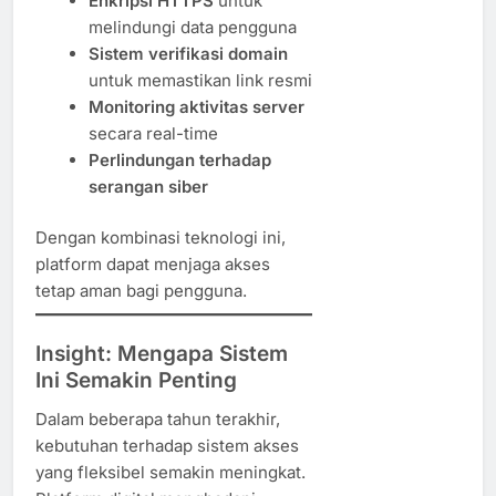
Enkripsi HTTPS
untuk
melindungi data pengguna
Sistem verifikasi domain
untuk memastikan link resmi
Monitoring aktivitas server
secara real-time
Perlindungan terhadap
serangan siber
Dengan kombinasi teknologi ini,
platform dapat menjaga akses
tetap aman bagi pengguna.
Insight: Mengapa Sistem
Ini Semakin Penting
Dalam beberapa tahun terakhir,
kebutuhan terhadap sistem akses
yang fleksibel semakin meningkat.