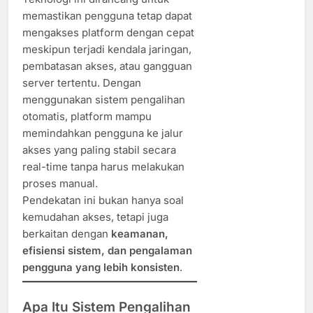
memastikan pengguna tetap dapat
mengakses platform dengan cepat
meskipun terjadi kendala jaringan,
pembatasan akses, atau gangguan
server tertentu. Dengan
menggunakan sistem pengalihan
otomatis, platform mampu
memindahkan pengguna ke jalur
akses yang paling stabil secara
real-time tanpa harus melakukan
proses manual.
Pendekatan ini bukan hanya soal
kemudahan akses, tetapi juga
berkaitan dengan
keamanan,
efisiensi sistem, dan pengalaman
pengguna yang lebih konsisten
.
Apa Itu Sistem Pengalihan