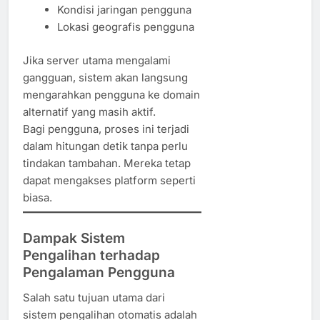
Kondisi jaringan pengguna
Lokasi geografis pengguna
Jika server utama mengalami
gangguan, sistem akan langsung
mengarahkan pengguna ke domain
alternatif yang masih aktif.
Bagi pengguna, proses ini terjadi
dalam hitungan detik tanpa perlu
tindakan tambahan. Mereka tetap
dapat mengakses platform seperti
biasa.
Dampak Sistem
Pengalihan terhadap
Pengalaman Pengguna
Salah satu tujuan utama dari
sistem pengalihan otomatis adalah