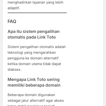
menghadirkan layanan yang lebih
adaptif.
FAQ
Apa itu sistem pengalihan
otomatis pada Link Toto
Sistem pengalihan otomatis adalah
teknologi yang mengarahkan
pengguna ke domain alternatif
ketika domain utama tidak dapat
diakses.
Mengapa Link Toto sering
memiliki beberapa domain
Beberapa domain digunakan
sebagai jalur alternatif agar akses