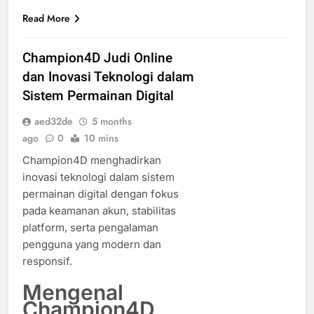
Read More
Champion4D Judi Online
dan Inovasi Teknologi dalam
Sistem Permainan Digital
aed32de
5 months
ago
0
10 mins
Champion4D menghadirkan
inovasi teknologi dalam sistem
permainan digital dengan fokus
pada keamanan akun, stabilitas
platform, serta pengalaman
pengguna yang modern dan
responsif.
Mengenal
Champion4D