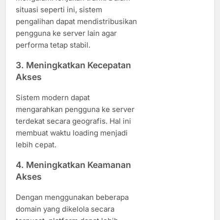
situasi seperti ini, sistem
pengalihan dapat mendistribusikan
pengguna ke server lain agar
performa tetap stabil.
3. Meningkatkan Kecepatan
Akses
Sistem modern dapat
mengarahkan pengguna ke server
terdekat secara geografis. Hal ini
membuat waktu loading menjadi
lebih cepat.
4. Meningkatkan Keamanan
Akses
Dengan menggunakan beberapa
domain yang dikelola secara