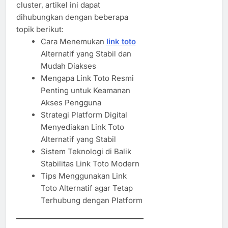
cluster, artikel ini dapat
dihubungkan dengan beberapa
topik berikut:
Cara Menemukan
link toto
Alternatif yang Stabil dan
Mudah Diakses
Mengapa Link Toto Resmi
Penting untuk Keamanan
Akses Pengguna
Strategi Platform Digital
Menyediakan Link Toto
Alternatif yang Stabil
Sistem Teknologi di Balik
Stabilitas Link Toto Modern
Tips Menggunakan Link
Toto Alternatif agar Tetap
Terhubung dengan Platform