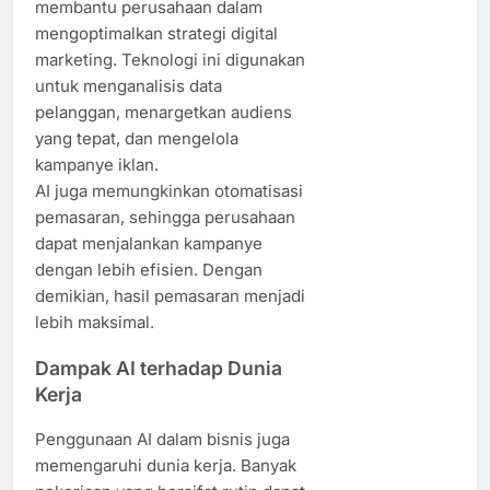
membantu perusahaan dalam
mengoptimalkan strategi digital
marketing. Teknologi ini digunakan
untuk menganalisis data
pelanggan, menargetkan audiens
yang tepat, dan mengelola
kampanye iklan.
AI juga memungkinkan otomatisasi
pemasaran, sehingga perusahaan
dapat menjalankan kampanye
dengan lebih efisien. Dengan
demikian, hasil pemasaran menjadi
lebih maksimal.
Dampak AI terhadap Dunia
Kerja
Penggunaan AI dalam bisnis juga
memengaruhi dunia kerja. Banyak