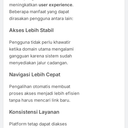
meningkatkan
user experience
.
Beberapa manfaat yang dapat
dirasakan pengguna antara lain:
Akses Lebih Stabil
Pengguna tidak perlu khawatir
ketika domain utama mengalami
gangguan karena sistem sudah
menyediakan jalur cadangan.
Navigasi Lebih Cepat
Pengalihan otomatis membuat
proses akses menjadi lebih efisien
tanpa harus mencari link baru.
Konsistensi Layanan
Platform tetap dapat diakses