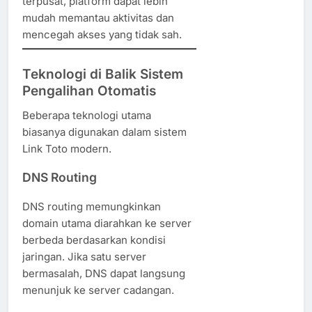
terpusat, platform dapat lebih
mudah memantau aktivitas dan
mencegah akses yang tidak sah.
Teknologi di Balik Sistem
Pengalihan Otomatis
Beberapa teknologi utama
biasanya digunakan dalam sistem
Link Toto modern.
DNS Routing
DNS routing memungkinkan
domain utama diarahkan ke server
berbeda berdasarkan kondisi
jaringan. Jika satu server
bermasalah, DNS dapat langsung
menunjuk ke server cadangan.