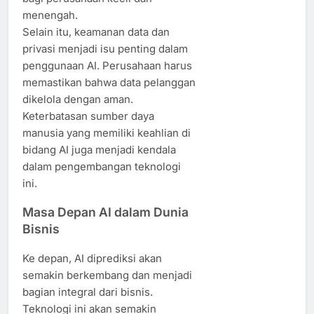
menengah.
Selain itu, keamanan data dan
privasi menjadi isu penting dalam
penggunaan AI. Perusahaan harus
memastikan bahwa data pelanggan
dikelola dengan aman.
Keterbatasan sumber daya
manusia yang memiliki keahlian di
bidang AI juga menjadi kendala
dalam pengembangan teknologi
ini.
Masa Depan AI dalam Dunia
Bisnis
Ke depan, AI diprediksi akan
semakin berkembang dan menjadi
bagian integral dari bisnis.
Teknologi ini akan semakin