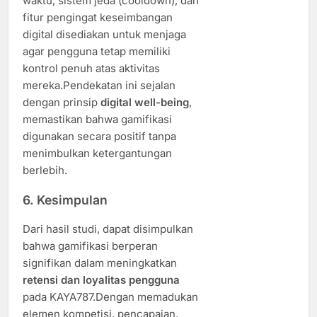
waktu, sistem jeda (cooldown), dan
fitur pengingat keseimbangan
digital disediakan untuk menjaga
agar pengguna tetap memiliki
kontrol penuh atas aktivitas
mereka.Pendekatan ini sejalan
dengan prinsip
digital well-being
,
memastikan bahwa gamifikasi
digunakan secara positif tanpa
menimbulkan ketergantungan
berlebih.
6. Kesimpulan
Dari hasil studi, dapat disimpulkan
bahwa gamifikasi berperan
signifikan dalam meningkatkan
retensi dan loyalitas pengguna
pada KAYA787.Dengan memadukan
elemen kompetisi, pencapaian,