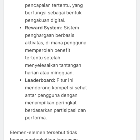
pencapaian tertentu, yang
berfungsi sebagai bentuk
pengakuan digital.
Reward System:
Sistem
penghargaan berbasis
aktivitas, di mana pengguna
memperoleh benefit
tertentu setelah
menyelesaikan tantangan
harian atau mingguan.
Leaderboard:
Fitur ini
mendorong kompetisi sehat
antar pengguna dengan
menampilkan peringkat
berdasarkan partisipasi dan
performa.
Elemen-elemen tersebut tidak
hanya meningkatkan kepuasan