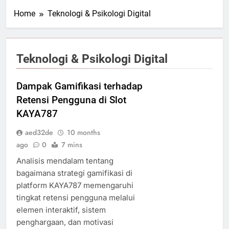
Home
Teknologi & Psikologi Digital
Teknologi & Psikologi Digital
Dampak Gamifikasi terhadap
Retensi Pengguna di Slot
KAYA787
aed32de
10 months
ago
0
7 mins
Analisis mendalam tentang
bagaimana strategi gamifikasi di
platform KAYA787 memengaruhi
tingkat retensi pengguna melalui
elemen interaktif, sistem
penghargaan, dan motivasi