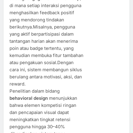
di mana setiap interaksi pengguna
menghasilkan feedback positif
yang mendorong tindakan
berikutnya.Misalnya, pengguna
yang aktif berpartisipasi dalam
tantangan harian akan menerima
poin atau badge tertentu, yang
kemudian membuka fitur tambahan
atau pengakuan sosial.Dengan
cara ini, sistem membangun siklus
berulang antara motivasi, aksi, dan
reward.
Penelitian dalam bidang
behavioral design
menunjukkan
bahwa elemen kompetisi ringan
dan pencapaian visual dapat
meningkatkan tingkat retensi
pengguna hingga 30–40%