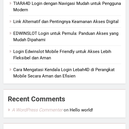
TIARA4D Login dengan Navigasi Mudah untuk Pengguna
Modern
Link Alternatif dan Pentingnya Keamanan Akses Digital
EDWINSLOT Login untuk Pemula: Panduan Akses yang
Mudah Dipahami
Login Edwinslot Mobile Friendly untuk Akses Lebih
Fleksibel dan Aman
Cara Mengatasi Kendala Login Lebah4D di Perangkat
Mobile Secara Aman dan Efisien
Recent Comments
A WordPress Commenter
on
Hello world!