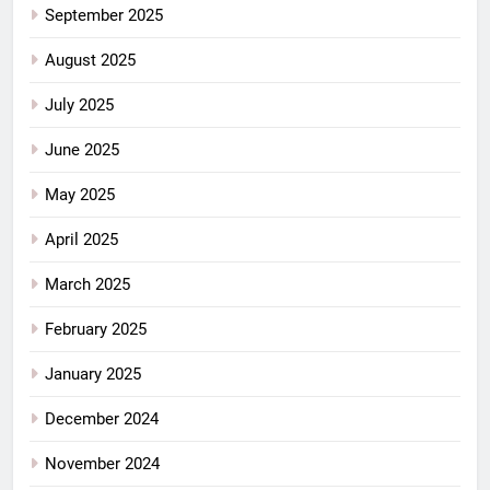
September 2025
August 2025
July 2025
June 2025
May 2025
April 2025
March 2025
February 2025
January 2025
December 2024
November 2024