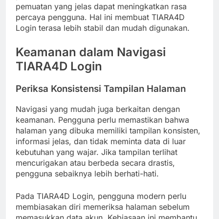
pemuatan yang jelas dapat meningkatkan rasa
percaya pengguna. Hal ini membuat TIARA4D
Login terasa lebih stabil dan mudah digunakan.
Keamanan dalam Navigasi
TIARA4D Login
Periksa Konsistensi Tampilan Halaman
Navigasi yang mudah juga berkaitan dengan
keamanan. Pengguna perlu memastikan bahwa
halaman yang dibuka memiliki tampilan konsisten,
informasi jelas, dan tidak meminta data di luar
kebutuhan yang wajar. Jika tampilan terlihat
mencurigakan atau berbeda secara drastis,
pengguna sebaiknya lebih berhati-hati.
Pada TIARA4D Login, pengguna modern perlu
membiasakan diri memeriksa halaman sebelum
memasukkan data akun. Kebiasaan ini membantu