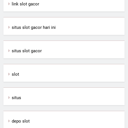
link slot gacor
situs slot gacor hari ini
situs slot gacor
slot
situs
depo slot