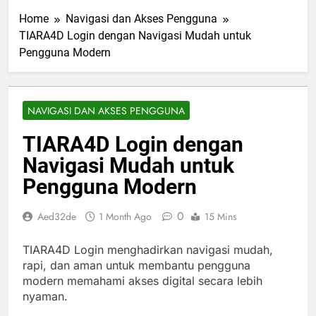
Home
Navigasi dan Akses Pengguna
TIARA4D Login dengan Navigasi Mudah untuk
Pengguna Modern
NAVIGASI DAN AKSES PENGGUNA
TIARA4D Login dengan
Navigasi Mudah untuk
Pengguna Modern
0
Aed32de
1 Month Ago
15 Mins
TIARA4D Login menghadirkan navigasi mudah,
rapi, dan aman untuk membantu pengguna
modern memahami akses digital secara lebih
nyaman.