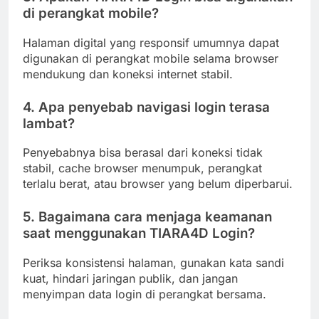
di perangkat mobile?
Halaman digital yang responsif umumnya dapat
digunakan di perangkat mobile selama browser
mendukung dan koneksi internet stabil.
4. Apa penyebab navigasi login terasa
lambat?
Penyebabnya bisa berasal dari koneksi tidak
stabil, cache browser menumpuk, perangkat
terlalu berat, atau browser yang belum diperbarui.
5. Bagaimana cara menjaga keamanan
saat menggunakan TIARA4D Login?
Periksa konsistensi halaman, gunakan kata sandi
kuat, hindari jaringan publik, dan jangan
menyimpan data login di perangkat bersama.