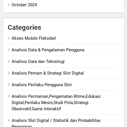
October 2024
Categories
Akses Mobile Fleksibel
Analisis Data & Pengalaman Pengguna
Analisis Data dan Teknologi
Analisis Pemain & Strategi Slot Digital
Analisis Perilaku Pengguna Slot
Analisis Permainan,Pengamatan Ritme,Edukasi
Digital,Perilaku Mesin,Studi Pola,Strategi
Observatif,Game Interaktif
Analisis Slot Digital / Statistik dan Probabilitas
Permainan