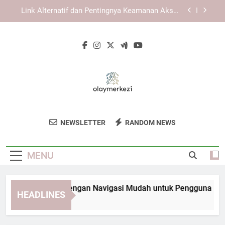
Skip
EDWINSLOT Login untuk Pemula: Panduan Akses
to
yang Mudah Dipahami
content
Login Edwinslot Mobile Friendly untuk Akses
Lebih Fleksibel dan Aman
TIARA4D Login dengan Navigasi Mudah untuk
Pengguna Modern
Link Alternatif dan Pentingnya Keamanan Akses
Digital
EDWINSLOT Login untuk Pemula: Panduan Akses
yang Mudah Dipahami
Olay Merkezi
Dapatkan Perawatan Kecantikan Terbaik Di
Login Edwinslot Mobile Friendly untuk Akses
NEWSLETTER
RANDOM NEWS
Lebih Fleksibel dan Aman
Olay Merkezi. Klinik Terpercaya Untuk Kulit
Dan Kesehatan Anda.
MENU
IARA4D Login dengan Navigasi Mudah untuk Pengguna Mode
HEADLINES
 Month Ago