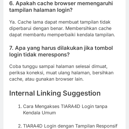
6. Apakah cache browser memengaruhi
tampilan halaman login?
Ya. Cache lama dapat membuat tampilan tidak
diperbarui dengan benar. Membersihkan cache
dapat membantu memperbaiki kendala tampilan.
7. Apa yang harus dilakukan jika tombol
login tidak merespons?
Coba tunggu sampai halaman selesai dimuat,
periksa koneksi, muat ulang halaman, bersihkan
cache, atau gunakan browser lain.
Internal Linking Suggestion
Cara Mengakses TIARA4D Login tanpa
Kendala Umum
TIARA4D Login dengan Tampilan Responsif