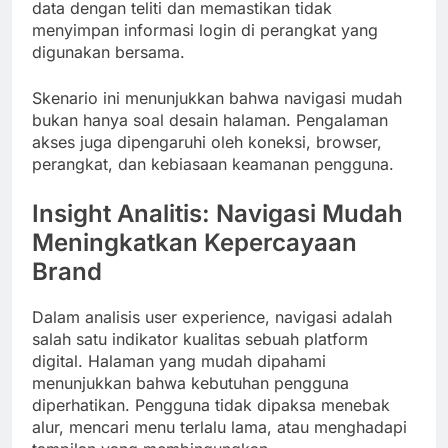
data dengan teliti dan memastikan tidak
menyimpan informasi login di perangkat yang
digunakan bersama.
Skenario ini menunjukkan bahwa navigasi mudah
bukan hanya soal desain halaman. Pengalaman
akses juga dipengaruhi oleh koneksi, browser,
perangkat, dan kebiasaan keamanan pengguna.
Insight Analitis: Navigasi Mudah
Meningkatkan Kepercayaan
Brand
Dalam analisis user experience, navigasi adalah
salah satu indikator kualitas sebuah platform
digital. Halaman yang mudah dipahami
menunjukkan bahwa kebutuhan pengguna
diperhatikan. Pengguna tidak dipaksa menebak
alur, mencari menu terlalu lama, atau menghadapi