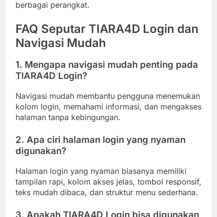
berbagai perangkat.
FAQ Seputar TIARA4D Login dan
Navigasi Mudah
1. Mengapa navigasi mudah penting pada
TIARA4D Login?
Navigasi mudah membantu pengguna menemukan
kolom login, memahami informasi, dan mengakses
halaman tanpa kebingungan.
2. Apa ciri halaman login yang nyaman
digunakan?
Halaman login yang nyaman biasanya memiliki
tampilan rapi, kolom akses jelas, tombol responsif,
teks mudah dibaca, dan struktur menu sederhana.
3. Apakah TIARA4D Login bisa digunakan