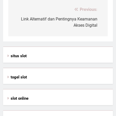
Previous:
Post
navigation
Link Alternatif dan Pentingnya Keamanan
Akses Digital
situs slot
togel slot
slot online