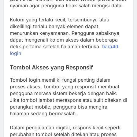
nyaman agar pengguna tidak salah mengisi data.
Kolom yang terlalu kecil, tersembunyi, atau
dikelilingi terlalu banyak elemen dapat
menurunkan kenyamanan. Pengguna sebaiknya
dapat mengenali kolom akses dalam beberapa
detik pertama setelah halaman terbuka.
tiara4d
login
Tombol Akses yang Responsif
Tombol login memiliki fungsi penting dalam
proses akses. Tombol yang responsif membuat
pengguna merasa sistem bekerja dengan baik.
Jika tombol lambat merespons atau sulit ditekan di
perangkat mobile, pengguna bisa mengira
halaman sedang bermasalah.
Dalam pengalaman digital, respons kecil seperti
perubahan tombol setelah ditekan atau proses