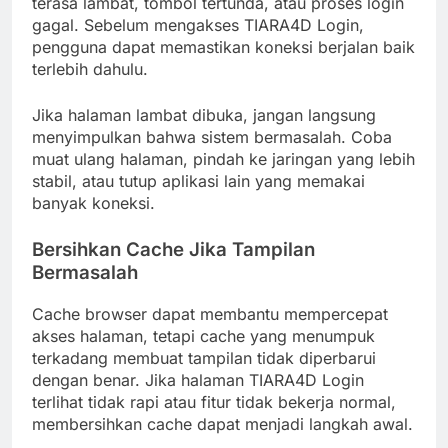
terasa lambat, tombol tertunda, atau proses login
gagal. Sebelum mengakses TIARA4D Login,
pengguna dapat memastikan koneksi berjalan baik
terlebih dahulu.
Jika halaman lambat dibuka, jangan langsung
menyimpulkan bahwa sistem bermasalah. Coba
muat ulang halaman, pindah ke jaringan yang lebih
stabil, atau tutup aplikasi lain yang memakai
banyak koneksi.
Bersihkan Cache Jika Tampilan
Bermasalah
Cache browser dapat membantu mempercepat
akses halaman, tetapi cache yang menumpuk
terkadang membuat tampilan tidak diperbarui
dengan benar. Jika halaman TIARA4D Login
terlihat tidak rapi atau fitur tidak bekerja normal,
membersihkan cache dapat menjadi langkah awal.