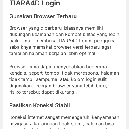
TIARA4D Login
Gunakan Browser Terbaru
Browser yang diperbarui biasanya memiliki
dukungan keamanan dan kompatibilitas yang lebih
baik. Untuk membuka TIARA4D Login, pengguna
sebaiknya memakai browser versi terbaru agar
tampilan halaman berjalan lebih optimal.
Browser lama dapat menyebabkan beberapa
kendala, seperti tombol tidak merespons, halaman
tidak tampil sempurna, atau kolom login sulit
digunakan. Dengan browser yang lebih baru,
risiko tersebut dapat dikurangi.
Pastikan Koneksi Stabil
Koneksi internet sangat memengaruhi kenyamanan
navigasi. Jika jaringan tidak stabil, halaman bisa