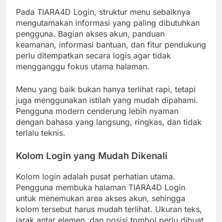
Pada TIARA4D Login, struktur menu sebaiknya
mengutamakan informasi yang paling dibutuhkan
pengguna. Bagian akses akun, panduan
keamanan, informasi bantuan, dan fitur pendukung
perlu ditempatkan secara logis agar tidak
mengganggu fokus utama halaman.
Menu yang baik bukan hanya terlihat rapi, tetapi
juga menggunakan istilah yang mudah dipahami.
Pengguna modern cenderung lebih nyaman
dengan bahasa yang langsung, ringkas, dan tidak
terlalu teknis.
Kolom Login yang Mudah Dikenali
Kolom login adalah pusat perhatian utama.
Pengguna membuka halaman TIARA4D Login
untuk menemukan area akses akun, sehingga
kolom tersebut harus mudah terlihat. Ukuran teks,
jarak antar elemen, dan posisi tombol perlu dibuat