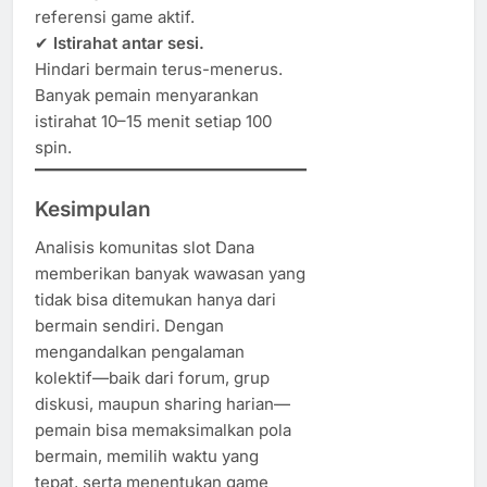
referensi game aktif.
✔
Istirahat antar sesi.
Hindari bermain terus-menerus.
Banyak pemain menyarankan
istirahat 10–15 menit setiap 100
spin.
Kesimpulan
Analisis komunitas slot Dana
memberikan banyak wawasan yang
tidak bisa ditemukan hanya dari
bermain sendiri. Dengan
mengandalkan pengalaman
kolektif—baik dari forum, grup
diskusi, maupun sharing harian—
pemain bisa memaksimalkan pola
bermain, memilih waktu yang
tepat, serta menentukan game