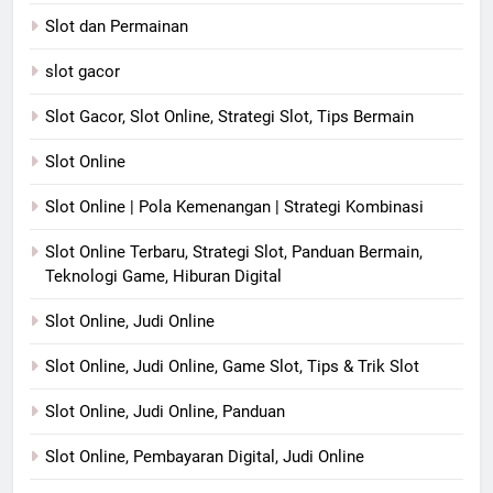
Slot dan Permainan
slot gacor
Slot Gacor, Slot Online, Strategi Slot, Tips Bermain
Slot Online
Slot Online | Pola Kemenangan | Strategi Kombinasi
Slot Online Terbaru, Strategi Slot, Panduan Bermain,
Teknologi Game, Hiburan Digital
Slot Online, Judi Online
Slot Online, Judi Online, Game Slot, Tips & Trik Slot
Slot Online, Judi Online, Panduan
Slot Online, Pembayaran Digital, Judi Online