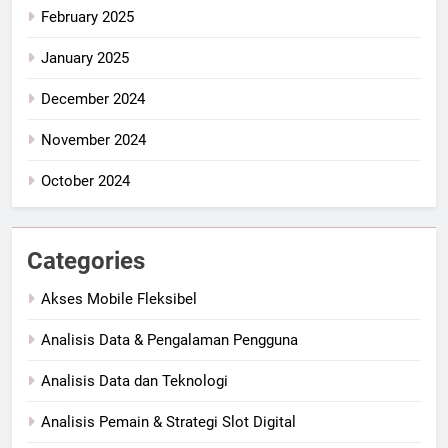
February 2025
January 2025
December 2024
November 2024
October 2024
Categories
Akses Mobile Fleksibel
Analisis Data & Pengalaman Pengguna
Analisis Data dan Teknologi
Analisis Pemain & Strategi Slot Digital