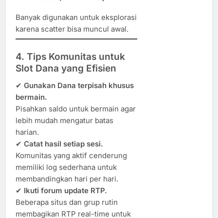
Banyak digunakan untuk eksplorasi
karena scatter bisa muncul awal.
4. Tips Komunitas untuk
Slot Dana yang Efisien
✔
Gunakan Dana terpisah khusus
bermain.
Pisahkan saldo untuk bermain agar
lebih mudah mengatur batas
harian.
✔
Catat hasil setiap sesi.
Komunitas yang aktif cenderung
memiliki log sederhana untuk
membandingkan hari per hari.
✔
Ikuti forum update RTP.
Beberapa situs dan grup rutin
membagikan RTP real-time untuk