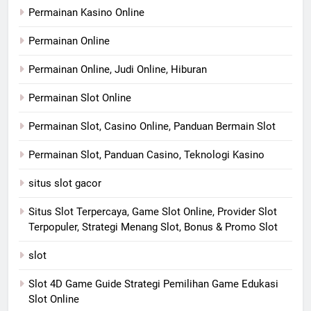
Permainan Kasino Online
Permainan Online
Permainan Online, Judi Online, Hiburan
Permainan Slot Online
Permainan Slot, Casino Online, Panduan Bermain Slot
Permainan Slot, Panduan Casino, Teknologi Kasino
situs slot gacor
Situs Slot Terpercaya, Game Slot Online, Provider Slot
Terpopuler, Strategi Menang Slot, Bonus & Promo Slot
slot
Slot 4D Game Guide Strategi Pemilihan Game Edukasi
Slot Online