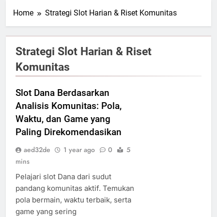
Home
Strategi Slot Harian & Riset Komunitas
Strategi Slot Harian & Riset
Komunitas
Slot Dana Berdasarkan
Analisis Komunitas: Pola,
Waktu, dan Game yang
Paling Direkomendasikan
aed32de
1 year ago
0
5
mins
Pelajari slot Dana dari sudut
pandang komunitas aktif. Temukan
pola bermain, waktu terbaik, serta
game yang sering