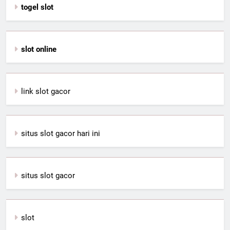
togel slot
slot online
link slot gacor
situs slot gacor hari ini
situs slot gacor
slot