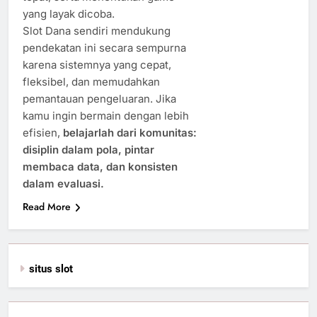
yang layak dicoba.
Slot Dana sendiri mendukung
pendekatan ini secara sempurna
karena sistemnya yang cepat,
fleksibel, dan memudahkan
pemantauan pengeluaran. Jika
kamu ingin bermain dengan lebih
efisien,
belajarlah dari komunitas:
disiplin dalam pola, pintar
membaca data, dan konsisten
dalam evaluasi.
Read More
situs slot