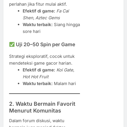
perlahan jika fitur mulai aktif.
Efektif di game:
Fa Cai
Shen
,
Aztec Gems
Waktu terbaik:
Siang hingga
sore hari
Uji 20–50 Spin per Game
Strategi eksploratif, cocok untuk
mendeteksi game gacor harian.
Efektif di game:
Koi Gate
,
Hot Hot Fruit
Waktu terbaik:
Malam hari
2. Waktu Bermain Favorit
Menurut Komunitas
Dalam forum diskusi, waktu