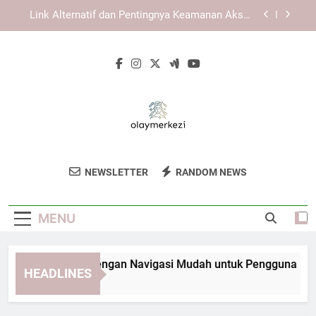
Skip
EDWINSLOT Login untuk Pemula: Panduan Akses
to
yang Mudah Dipahami
content
Login Edwinslot Mobile Friendly untuk Akses
Lebih Fleksibel dan Aman
TIARA4D Login dengan Navigasi Mudah untuk
Pengguna Modern
Link Alternatif dan Pentingnya Keamanan Akses
Digital
EDWINSLOT Login untuk Pemula: Panduan Akses
yang Mudah Dipahami
Olay Merkezi
Dapatkan Perawatan Kecantikan Terbaik Di
Login Edwinslot Mobile Friendly untuk Akses
NEWSLETTER
RANDOM NEWS
Lebih Fleksibel dan Aman
Olay Merkezi. Klinik Terpercaya Untuk Kulit
Dan Kesehatan Anda.
MENU
ARA4D Login dengan Navigasi Mudah untuk Pengguna Moder
HEADLINES
Weeks Ago