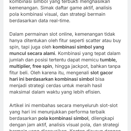
kombinasi simbol yang terbukti menghasilkan
kemenangan. Simak daftar game aktif, analisis
pola kombinasi visual, dan strategi bermain
berdasarkan data real-time.
Dalam permainan slot online, kemenangan tidak
hanya ditentukan oleh fitur seperti scatter atau buy
spin, tapi juga oleh
kombinasi simbol yang
muncul secara alami
. Kombinasi yang tepat dalam
jumlah dan posisi tertentu dapat memicu
tumble,
multiplier, free spin
, hingga jackpot, bahkan tanpa
fitur beli. Oleh karena itu, mengenali
slot gacor
hari ini berdasarkan kombinasi simbol
bisa
menjadi strategi cerdas untuk meraih hasil
maksimal dalam waktu yang lebih efisien.
Artikel ini membahas secara menyeluruh slot-slot
yang hari ini menunjukkan performa terbaik
berdasarkan
pola kombinasi simbol
, dilengkapi
dengan jam aktif, analisis visual pola, dan strategi