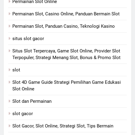
Permainan Slot Online
Permainan Slot, Casino Online, Panduan Bermain Slot
Permainan Slot, Panduan Casino, Teknologi Kasino
situs slot gacor
Situs Slot Terpercaya, Game Slot Online, Provider Slot
Terpopuler, Strategi Menang Slot, Bonus & Promo Slot
slot
Slot 4D Game Guide Strategi Pemilihan Game Edukasi
Slot Online
Slot dan Permainan
slot gacor
Slot Gacor, Slot Online, Strategi Slot, Tips Bermain