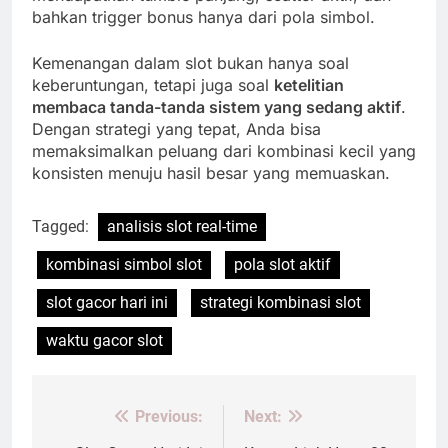
bahkan trigger bonus hanya dari pola simbol.
Kemenangan dalam slot bukan hanya soal
keberuntungan, tetapi juga soal
ketelitian
membaca tanda-tanda sistem yang sedang aktif
.
Dengan strategi yang tepat, Anda bisa
memaksimalkan peluang dari kombinasi kecil yang
konsisten menuju hasil besar yang memuaskan.
Tagged:
analisis slot real-time
kombinasi simbol slot
pola slot aktif
slot gacor hari ini
strategi kombinasi slot
waktu gacor slot
Previous:
Next:
Post