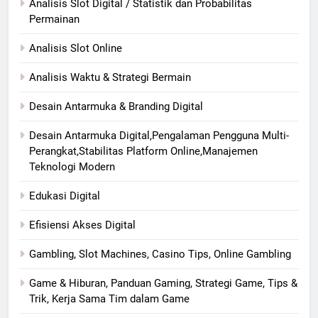
Analisis Slot Digital / Statistik dan Probabilitas
Permainan
Analisis Slot Online
Analisis Waktu & Strategi Bermain
Desain Antarmuka & Branding Digital
Desain Antarmuka Digital,Pengalaman Pengguna Multi-
Perangkat,Stabilitas Platform Online,Manajemen
Teknologi Modern
Edukasi Digital
Efisiensi Akses Digital
Gambling, Slot Machines, Casino Tips, Online Gambling
Game & Hiburan, Panduan Gaming, Strategi Game, Tips &
Trik, Kerja Sama Tim dalam Game