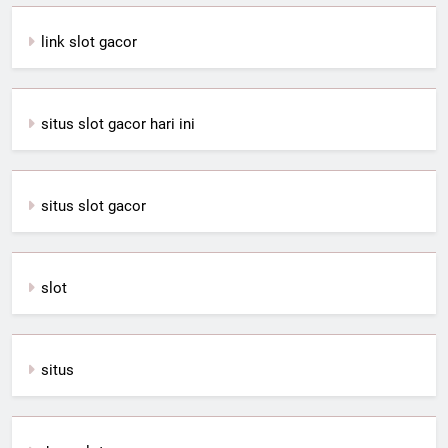
link slot gacor
situs slot gacor hari ini
situs slot gacor
slot
situs