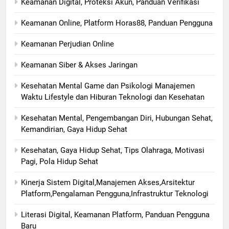
Keamanan Digital, Proteksi Akun, Panduan Verifikasi
Keamanan Online, Platform Horas88, Panduan Pengguna
Keamanan Perjudian Online
Keamanan Siber & Akses Jaringan
Kesehatan Mental Game dan Psikologi Manajemen
Waktu Lifestyle dan Hiburan Teknologi dan Kesehatan
Kesehatan Mental, Pengembangan Diri, Hubungan Sehat,
Kemandirian, Gaya Hidup Sehat
Kesehatan, Gaya Hidup Sehat, Tips Olahraga, Motivasi
Pagi, Pola Hidup Sehat
Kinerja Sistem Digital,Manajemen Akses,Arsitektur
Platform,Pengalaman Pengguna,Infrastruktur Teknologi
Literasi Digital, Keamanan Platform, Panduan Pengguna
Baru