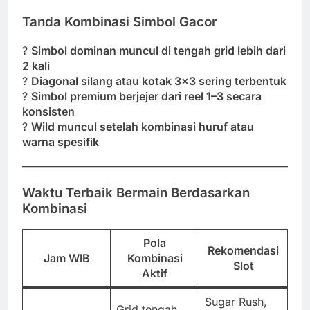
Tanda Kombinasi Simbol Gacor
?
Simbol dominan muncul di tengah grid lebih dari
2 kali
?
Diagonal silang atau kotak 3×3 sering terbentuk
?
Simbol premium berjejer dari reel 1–3 secara
konsisten
?
Wild muncul setelah kombinasi huruf atau
warna spesifik
Waktu Terbaik Bermain Berdasarkan
Kombinasi
Pola
Rekomendasi
Jam WIB
Kombinasi
Slot
Aktif
Sugar Rush,
Grid tengah