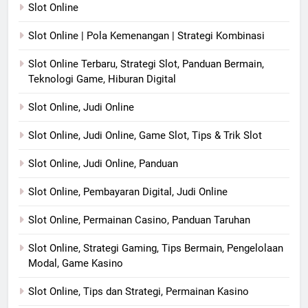
Slot Online
Slot Online | Pola Kemenangan | Strategi Kombinasi
Slot Online Terbaru, Strategi Slot, Panduan Bermain,
Teknologi Game, Hiburan Digital
Slot Online, Judi Online
Slot Online, Judi Online, Game Slot, Tips & Trik Slot
Slot Online, Judi Online, Panduan
Slot Online, Pembayaran Digital, Judi Online
Slot Online, Permainan Casino, Panduan Taruhan
Slot Online, Strategi Gaming, Tips Bermain, Pengelolaan
Modal, Game Kasino
Slot Online, Tips dan Strategi, Permainan Kasino