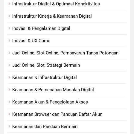
Infrastruktur Digital & Optimasi Konektivitas
Infrastruktur Kinerja & Keamanan Digital
Inovasi & Pengalaman Digital
Inovasi & UX Game
Judi Online, Slot Online, Pembayaran Tanpa Potongan
Judi Online, Slot, Strategi Bermain
Keamanan & Infrastruktur Digital
Keamanan & Pemecahan Masalah Digital
Keamanan Akun & Pengelolaan Akses
Keamanan Browser dan Panduan Daftar Akun
Keamanan dan Panduan Bermain