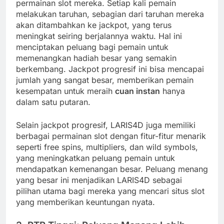
permainan slot mereka. Setiap kali pemain
melakukan taruhan, sebagian dari taruhan mereka
akan ditambahkan ke jackpot, yang terus
meningkat seiring berjalannya waktu. Hal ini
menciptakan peluang bagi pemain untuk
memenangkan hadiah besar yang semakin
berkembang. Jackpot progresif ini bisa mencapai
jumlah yang sangat besar, memberikan pemain
kesempatan untuk meraih
cuan instan
hanya
dalam satu putaran.
Selain jackpot progresif, LARIS4D juga memiliki
berbagai permainan slot dengan fitur-fitur menarik
seperti free spins, multipliers, dan wild symbols,
yang meningkatkan peluang pemain untuk
mendapatkan kemenangan besar. Peluang menang
yang besar ini menjadikan LARIS4D sebagai
pilihan utama bagi mereka yang mencari situs slot
yang memberikan keuntungan nyata.