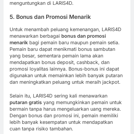
menguntungkan di LARIS4D.
5. Bonus dan Promosi Menarik
Untuk menambah peluang kemenangan, LARIS4D
menawarkan berbagai
bonus dan promosi
menarik
bagi pemain baru maupun pemain setia.
Pemain baru dapat menikmati bonus sambutan
yang besar, sementara pemain lama akan
mendapatkan bonus deposit, cashback, dan
promosi loyalitas lainnya. Bonus-bonus ini dapat
digunakan untuk memainkan lebih banyak putaran
dan meningkatkan peluang untuk meraih jackpot.
Selain itu, LARIS4D sering kali menawarkan
putaran gratis
yang memungkinkan pemain untuk
bermain tanpa harus mengeluarkan uang mereka.
Dengan bonus dan promosi ini, pemain memiliki
lebih banyak kesempatan untuk mendapatkan
cuan tanpa risiko tambahan.