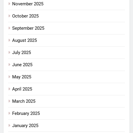
November 2025
October 2025
September 2025
August 2025
July 2025
June 2025
May 2025
April 2025
March 2025
February 2025
January 2025