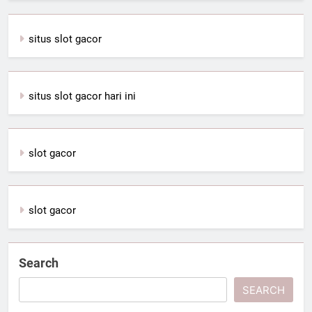
situs slot gacor
situs slot gacor hari ini
slot gacor
slot gacor
Search
SEARCH