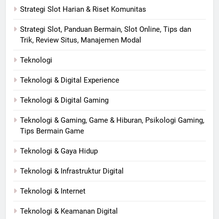
Strategi Slot Harian & Riset Komunitas
Strategi Slot, Panduan Bermain, Slot Online, Tips dan
Trik, Review Situs, Manajemen Modal
Teknologi
Teknologi & Digital Experience
Teknologi & Digital Gaming
Teknologi & Gaming, Game & Hiburan, Psikologi Gaming,
Tips Bermain Game
Teknologi & Gaya Hidup
Teknologi & Infrastruktur Digital
Teknologi & Internet
Teknologi & Keamanan Digital