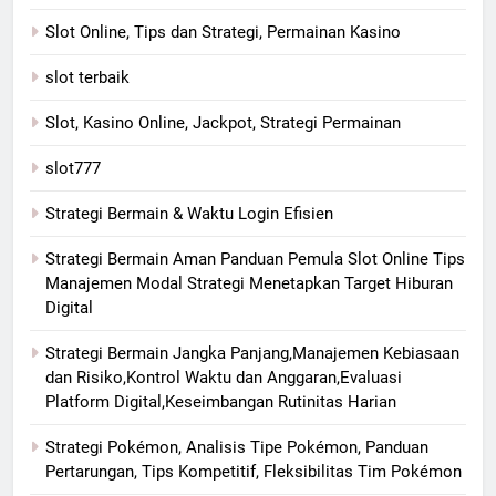
Slot Online, Tips dan Strategi, Permainan Kasino
slot terbaik
Slot, Kasino Online, Jackpot, Strategi Permainan
slot777
Strategi Bermain & Waktu Login Efisien
Strategi Bermain Aman Panduan Pemula Slot Online Tips
Manajemen Modal Strategi Menetapkan Target Hiburan
Digital
Strategi Bermain Jangka Panjang,Manajemen Kebiasaan
dan Risiko,Kontrol Waktu dan Anggaran,Evaluasi
Platform Digital,Keseimbangan Rutinitas Harian
Strategi Pokémon, Analisis Tipe Pokémon, Panduan
Pertarungan, Tips Kompetitif, Fleksibilitas Tim Pokémon