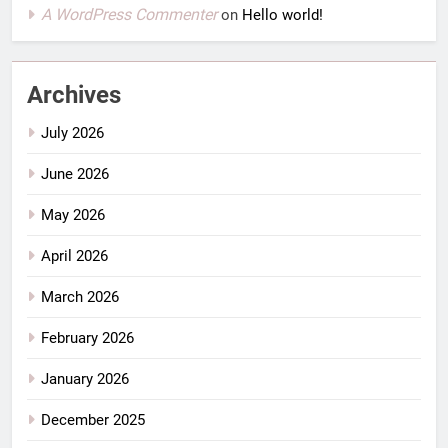
A WordPress Commenter
on
Hello world!
Archives
July 2026
June 2026
May 2026
April 2026
March 2026
February 2026
January 2026
December 2025