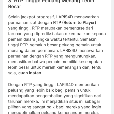
3. RTP Tinggi: Peluang Menang Lebih
Besar
Selain jackpot progresif, LARIS4D menawarkan
permainan slot dengan
RTP (Return to Player)
yang tinggi. RTP merupakan persentase dari
taruhan yang diprediksi akan dikembalikan kepada
pemain dalam jangka waktu tertentu. Semakin
tinggi RTP, semakin besar peluang pemain untuk
menang dalam permainan. LARIS4D menawarkan
permainan dengan RTP yang menguntungkan,
memastikan bahwa pemain memiliki kesempatan
lebih besar untuk meraih kemenangan dan, tentu
saja,
cuan instan
.
Dengan RTP yang tinggi, LARIS4D memberikan
peluang yang lebih baik bagi pemain untuk
mendapatkan pengembalian yang signifikan dari
taruhan mereka. Ini menjadikan situs ini sebagai
pilihan yang sangat baik bagi mereka yang ingin
mengoptimalkan peluang kemenangan mereka.