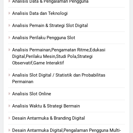
Analisis Data & Pengalaman Pengguna
Analisis Data dan Teknologi
Analisis Pemain & Strategi Slot Digital
Analisis Perilaku Pengguna Slot
Analisis Permainan,Pengamatan Ritme,Edukasi
Digital,Perilaku Mesin,Studi Pola,Strategi
Observatif,Game Interaktif
Analisis Slot Digital / Statistik dan Probabilitas
Permainan
Analisis Slot Online
Analisis Waktu & Strategi Bermain
Desain Antarmuka & Branding Digital
Desain Antarmuka Digital,Pengalaman Pengguna Multi-