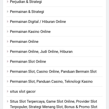
Perjudian & Strategi
Permainan & Strategi
Permainan Digital / Hiburan Online
Permainan Kasino Online
Permainan Online
Permainan Online, Judi Online, Hiburan
Permainan Slot Online
Permainan Slot, Casino Online, Panduan Bermain Slot
Permainan Slot, Panduan Casino, Teknologi Kasino
situs slot gacor
Situs Slot Terpercaya, Game Slot Online, Provider Slot
Terpopuler, Strategi Menang Slot, Bonus & Promo Slot