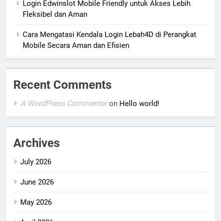
Login Edwinslot Mobile Friendly untuk Akses Lebih
Fleksibel dan Aman
Cara Mengatasi Kendala Login Lebah4D di Perangkat
Mobile Secara Aman dan Efisien
Recent Comments
A WordPress Commenter
on
Hello world!
Archives
July 2026
June 2026
May 2026