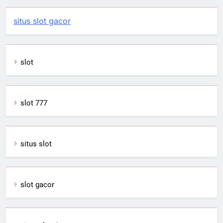
situs slot gacor
slot
slot 777
situs slot
slot gacor