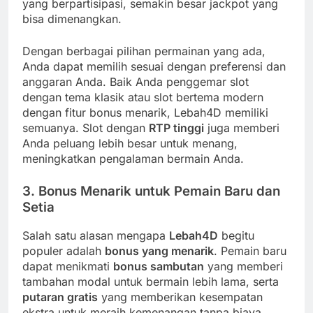
yang berpartisipasi, semakin besar jackpot yang
bisa dimenangkan.
Dengan berbagai pilihan permainan yang ada,
Anda dapat memilih sesuai dengan preferensi dan
anggaran Anda. Baik Anda penggemar slot
dengan tema klasik atau slot bertema modern
dengan fitur bonus menarik, Lebah4D memiliki
semuanya. Slot dengan
RTP tinggi
juga memberi
Anda peluang lebih besar untuk menang,
meningkatkan pengalaman bermain Anda.
3.
Bonus Menarik untuk Pemain Baru dan
Setia
Salah satu alasan mengapa
Lebah4D
begitu
populer adalah
bonus yang menarik
. Pemain baru
dapat menikmati
bonus sambutan
yang memberi
tambahan modal untuk bermain lebih lama, serta
putaran gratis
yang memberikan kesempatan
ekstra untuk meraih kemenangan tanpa biaya