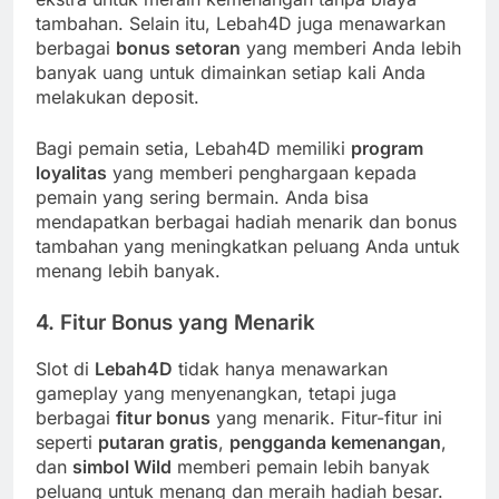
tambahan. Selain itu, Lebah4D juga menawarkan
berbagai
bonus setoran
yang memberi Anda lebih
banyak uang untuk dimainkan setiap kali Anda
melakukan deposit.
Bagi pemain setia, Lebah4D memiliki
program
loyalitas
yang memberi penghargaan kepada
pemain yang sering bermain. Anda bisa
mendapatkan berbagai hadiah menarik dan bonus
tambahan yang meningkatkan peluang Anda untuk
menang lebih banyak.
4.
Fitur Bonus yang Menarik
Slot di
Lebah4D
tidak hanya menawarkan
gameplay yang menyenangkan, tetapi juga
berbagai
fitur bonus
yang menarik. Fitur-fitur ini
seperti
putaran gratis
,
pengganda kemenangan
,
dan
simbol Wild
memberi pemain lebih banyak
peluang untuk menang dan meraih hadiah besar.