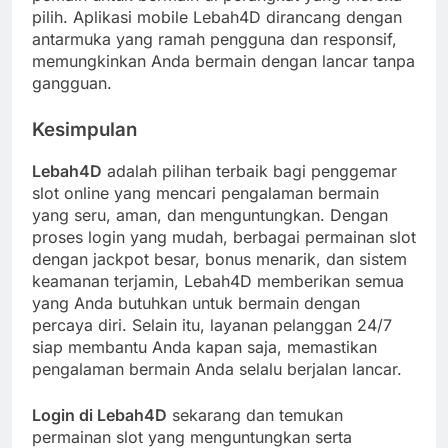
pilih. Aplikasi mobile Lebah4D dirancang dengan
antarmuka yang ramah pengguna dan responsif,
memungkinkan Anda bermain dengan lancar tanpa
gangguan.
Kesimpulan
Lebah4D
adalah pilihan terbaik bagi penggemar
slot online yang mencari pengalaman bermain
yang seru, aman, dan menguntungkan. Dengan
proses login yang mudah, berbagai permainan slot
dengan jackpot besar, bonus menarik, dan sistem
keamanan terjamin, Lebah4D memberikan semua
yang Anda butuhkan untuk bermain dengan
percaya diri. Selain itu, layanan pelanggan 24/7
siap membantu Anda kapan saja, memastikan
pengalaman bermain Anda selalu berjalan lancar.
Login di Lebah4D
sekarang dan temukan
permainan slot yang menguntungkan serta