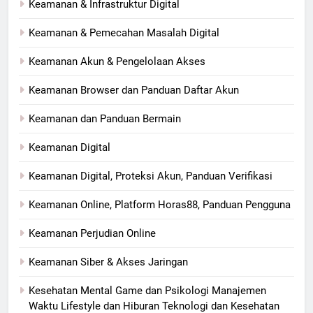
Keamanan & Infrastruktur Digital
Keamanan & Pemecahan Masalah Digital
Keamanan Akun & Pengelolaan Akses
Keamanan Browser dan Panduan Daftar Akun
Keamanan dan Panduan Bermain
Keamanan Digital
Keamanan Digital, Proteksi Akun, Panduan Verifikasi
Keamanan Online, Platform Horas88, Panduan Pengguna
Keamanan Perjudian Online
Keamanan Siber & Akses Jaringan
Kesehatan Mental Game dan Psikologi Manajemen
Waktu Lifestyle dan Hiburan Teknologi dan Kesehatan