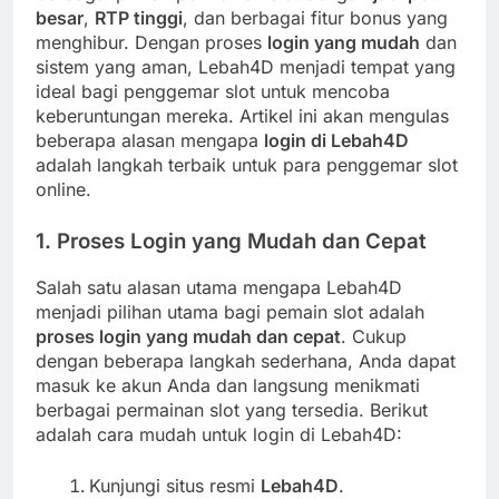
besar
,
RTP tinggi
, dan berbagai fitur bonus yang
menghibur. Dengan proses
login yang mudah
dan
sistem yang aman, Lebah4D menjadi tempat yang
ideal bagi penggemar slot untuk mencoba
keberuntungan mereka. Artikel ini akan mengulas
beberapa alasan mengapa
login di Lebah4D
adalah langkah terbaik untuk para penggemar slot
online.
1.
Proses Login yang Mudah dan Cepat
Salah satu alasan utama mengapa Lebah4D
menjadi pilihan utama bagi pemain slot adalah
proses login yang mudah dan cepat
. Cukup
dengan beberapa langkah sederhana, Anda dapat
masuk ke akun Anda dan langsung menikmati
berbagai permainan slot yang tersedia. Berikut
adalah cara mudah untuk login di Lebah4D:
Kunjungi situs resmi
Lebah4D
.