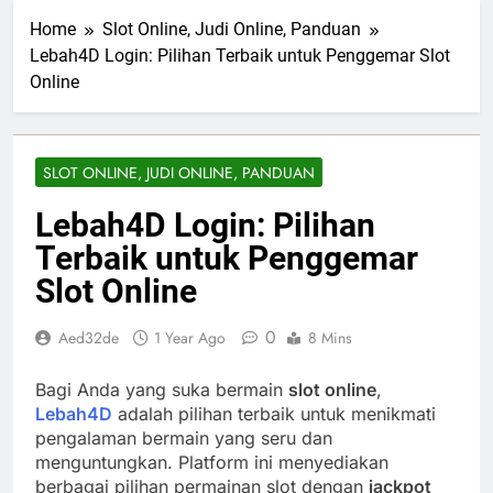
Home
Slot Online, Judi Online, Panduan
Lebah4D Login: Pilihan Terbaik untuk Penggemar Slot
Online
SLOT ONLINE, JUDI ONLINE, PANDUAN
Lebah4D Login: Pilihan
Terbaik untuk Penggemar
Slot Online
0
Aed32de
1 Year Ago
8 Mins
Bagi Anda yang suka bermain
slot online
,
Lebah4D
adalah pilihan terbaik untuk menikmati
pengalaman bermain yang seru dan
menguntungkan. Platform ini menyediakan
berbagai pilihan permainan slot dengan
jackpot