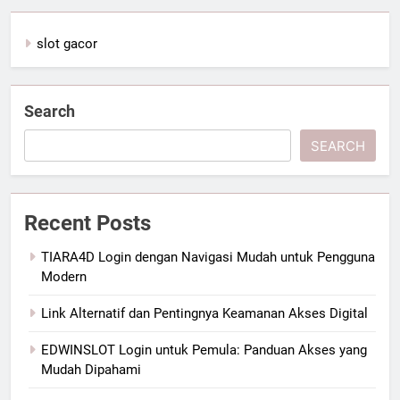
slot gacor
Search
SEARCH
Recent Posts
TIARA4D Login dengan Navigasi Mudah untuk Pengguna
Modern
Link Alternatif dan Pentingnya Keamanan Akses Digital
EDWINSLOT Login untuk Pemula: Panduan Akses yang
Mudah Dipahami