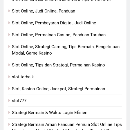
Slot Online, Judi Online, Panduan
Slot Online, Pembayaran Digital, Judi Online
Slot Online, Permainan Casino, Panduan Taruhan
Slot Online, Strategi Gaming, Tips Bermain, Pengelolaan
Modal, Game Kasino
Slot Online, Tips dan Strategi, Permainan Kasino
slot terbaik
Slot, Kasino Online, Jackpot, Strategi Permainan
slot777
Strategi Bermain & Waktu Login Efisien
Strategi Bermain Aman Panduan Pemula Slot Online Tips