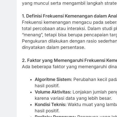
yang muncul serta mengambil langkah strate
1. Definisi Frekuensi Kemenangan dalam Anal
Frekuensi kemenangan mengacu pada seberap
total percobaan atau interaksi. Dalam studi pla
“menang”, tetapi bisa berupa pencapaian targ
Pengukuran dilakukan dengan rasio sederhana: j
dinyatakan dalam persentase.
2. Faktor yang Memengaruhi Frekuensi Ke
Ada beberapa faktor yang memengaruhi din
Algoritme Sistem:
Perubahan kecil pad
hasil positif.
Volume Aktivitas:
Lonjakan jumlah peng
karena variasi data yang lebih besar.
Kondisi Teknis:
Waktu muat yang lamba
hasil positif.