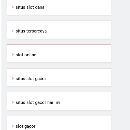
situs slot dana
situs terpercaya
slot online
situs slot gacor
situs slot gacor hari ini
slot gacor