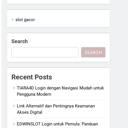
slot gacor
Search
SEARCH
Recent Posts
TIARA4D Login dengan Navigasi Mudah untuk
Pengguna Modern
Link Alternatif dan Pentingnya Keamanan
Akses Digital
EDWINSLOT Login untuk Pemula: Panduan