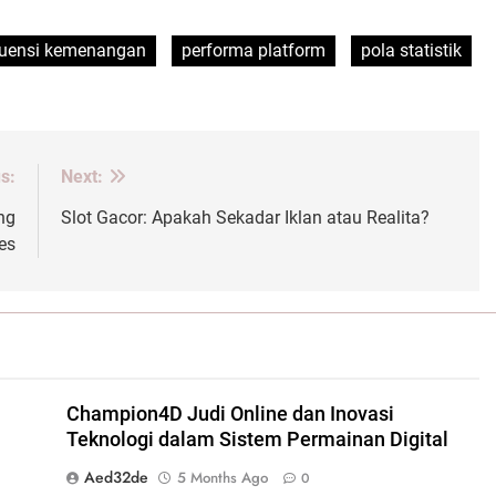
kuensi kemenangan
performa platform
pola statistik
s:
Next:
ng
Slot Gacor: Apakah Sekadar Iklan atau Realita?
es
Champion4D Judi Online dan Inovasi
Teknologi dalam Sistem Permainan Digital
Aed32de
5 Months Ago
0