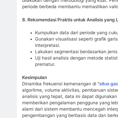
dilakukan dengan metodologi yang kuat. Peng
periode berbeda membantu memastikan valid
8. Rekomendasi Praktis untuk Analisis yang 
Kumpulkan data dari periode yang cuk
Gunakan visualisasi seperti grafik ga
interpretasi.
Lakukan segmentasi berdasarkan jenis
Uji hasil analisis dengan metode stati
prematur.
Kesimpulan
Dinamika frekuensi kemenangan di “
situs gac
algoritme, volume aktivitas, pembaruan sis
analisis yang tepat, data ini dapat digunaka
memberikan pengalaman pengguna yang lebi
alami dari sistem membantu mencegah interpr
pengembangan yang berbasis data dan berke