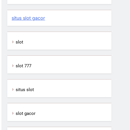
situs slot gacor
slot
slot 777
situs slot
slot gacor