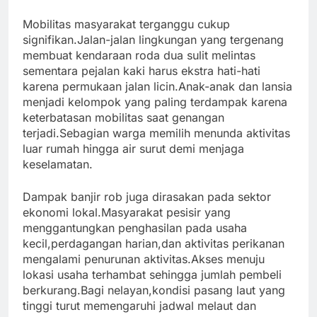
Mobilitas masyarakat terganggu cukup
signifikan.Jalan-jalan lingkungan yang tergenang
membuat kendaraan roda dua sulit melintas
sementara pejalan kaki harus ekstra hati-hati
karena permukaan jalan licin.Anak-anak dan lansia
menjadi kelompok yang paling terdampak karena
keterbatasan mobilitas saat genangan
terjadi.Sebagian warga memilih menunda aktivitas
luar rumah hingga air surut demi menjaga
keselamatan.
Dampak banjir rob juga dirasakan pada sektor
ekonomi lokal.Masyarakat pesisir yang
menggantungkan penghasilan pada usaha
kecil,perdagangan harian,dan aktivitas perikanan
mengalami penurunan aktivitas.Akses menuju
lokasi usaha terhambat sehingga jumlah pembeli
berkurang.Bagi nelayan,kondisi pasang laut yang
tinggi turut memengaruhi jadwal melaut dan