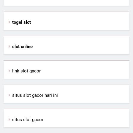
togel slot
slot online
link slot gacor
situs slot gacor hari ini
situs slot gacor