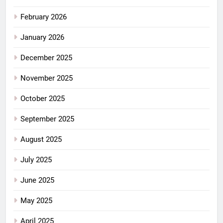
February 2026
January 2026
December 2025
November 2025
October 2025
September 2025
August 2025
July 2025
June 2025
May 2025
April 2025