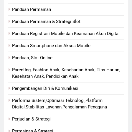
Panduan Permainan
Panduan Permainan & Strategi Slot
Panduan Registrasi Mobile dan Keamanan Akun Digital
Panduan Smartphone dan Akses Mobile
Panduan, Slot Online
Parenting, Fashion Anak, Keseharian Anak, Tips Harian,
Kesehatan Anak, Pendidikan Anak
Pengembangan Diri & Komunikasi
Performa Sistem,Optimasi Teknologi,Platform
Digital,Stabilitas Layanan,Pengalaman Pengguna
Perjudian & Strategi
Permainan & Strategi