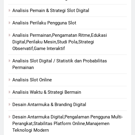
Analisis Pemain & Strategi Slot Digital
Analisis Perilaku Pengguna Slot
Analisis Permainan,Pengamatan Ritme,Edukasi
Digital,Perilaku Mesin,Studi Pola,Strategi
Observatif,Game Interaktif
Analisis Slot Digital / Statistik dan Probabilitas
Permainan
Analisis Slot Online
Analisis Waktu & Strategi Bermain
Desain Antarmuka & Branding Digital
Desain Antarmuka Digital,Pengalaman Pengguna Multi-
Perangkat,Stabilitas Platform Online,Manajemen
Teknologi Modern