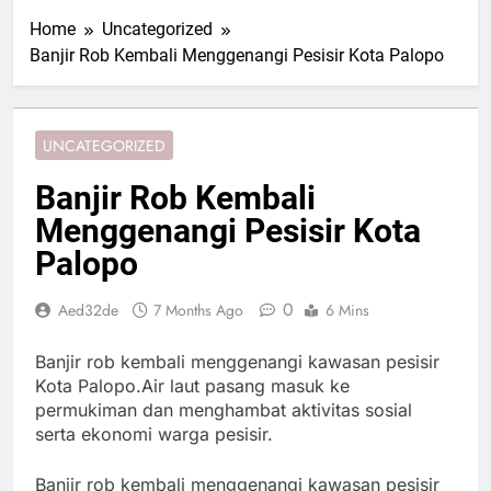
Home
Uncategorized
Banjir Rob Kembali Menggenangi Pesisir Kota Palopo
UNCATEGORIZED
Banjir Rob Kembali
Menggenangi Pesisir Kota
Palopo
0
Aed32de
7 Months Ago
6 Mins
Banjir rob kembali menggenangi kawasan pesisir
Kota Palopo.Air laut pasang masuk ke
permukiman dan menghambat aktivitas sosial
serta ekonomi warga pesisir.
Banjir rob kembali menggenangi kawasan pesisir