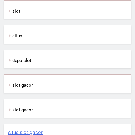
slot
situs
depo slot
slot gacor
slot gacor
situs slot gacor