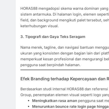
HORAS88 mengadopsi skema warna dominan yang id
sistem antarmuka. Di halaman login, elemen seperti
field, dan background mengikuti palet tersebut, s
keterhubungan visual.
3.
Tipografi dan Gaya Teks Seragam
Nama merek, tagline, dan navigasi bantuan menggu
ukuran yang konsisten dengan bagian lain dari platf
memperkuat kesan profesional dan mengurangi beb
pengguna saat berpindah halaman.
Efek Branding terhadap Kepercayaan dan R
Berdasarkan studi internal HORAS88 dan referensi
Group, penempatan elemen visual seperti logo yang
Meningkatkan rasa aman
pengguna saat me
Menurunkan bounce rate login page hingg