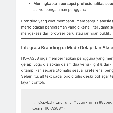
Meningkatkan persepsi profesionalitas se
survei pengalaman pengguna
Branding yang kuat membantu membangun
asosias
menciptakan pengalaman yang dikenali, terutama 
mengakses dari browser baru atau jaringan publik.
Integrasi Branding di Mode Gelap dan Akses
HORAS88 juga memperhatikan pengguna yang men
gelap
. Logo disiapkan dalam dua versi (light & dar
ditampilkan secara otomatis sesuai preferensi pen
Selain itu, alt text pada logo ditulis deskriptif aga
layar, contoh:
htmlCopyEdit
<img src="logo-horas88.png