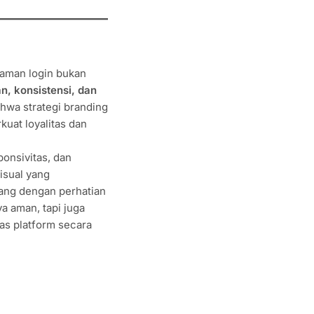
laman login bukan
, konsistensi, dan
wa strategi branding
kuat loyalitas dan
ponsivitas, dan
isual yang
cang dengan perhatian
a aman, tapi juga
as platform secara