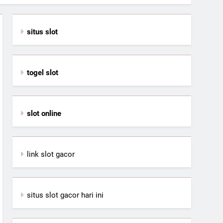
situs slot
togel slot
slot online
link slot gacor
situs slot gacor hari ini