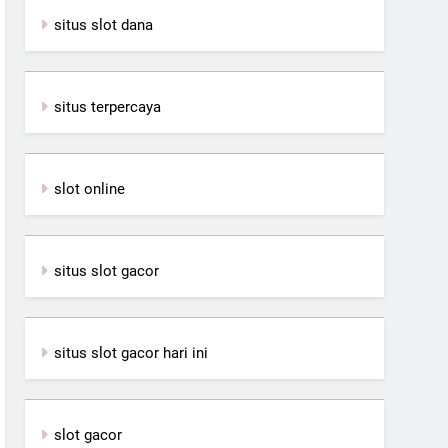
situs slot dana
situs terpercaya
slot online
situs slot gacor
situs slot gacor hari ini
slot gacor