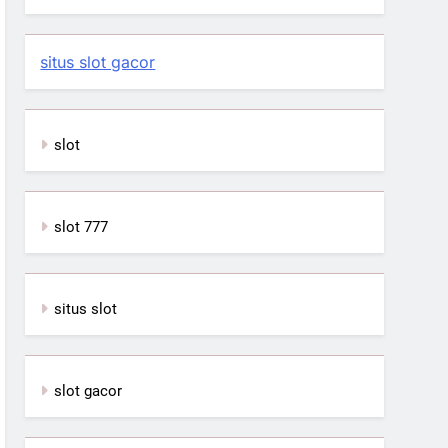
situs slot gacor
slot
slot 777
situs slot
slot gacor