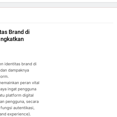
tas Brand di
ngkatkan
identitas brand di
s, dan dampaknya
form.
emainkan peran vital
aya ingat pengguna
u platform digital
aan pengguna, secara
ungsi autentikasi,
rand experience).