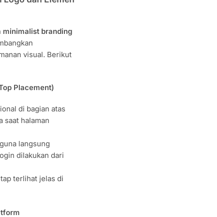
n
minimalist branding
imbangkan
manan visual. Berikut
 Top Placement)
nal di bagian atas
ma saat halaman
gguna langsung
ogin dilakukan dari
ap terlihat jelas di
atform