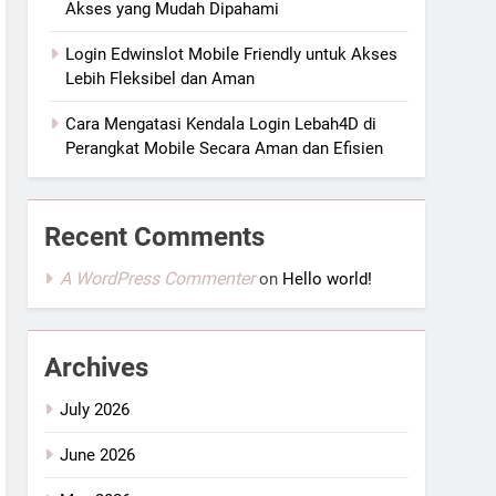
Akses yang Mudah Dipahami
Login Edwinslot Mobile Friendly untuk Akses
Lebih Fleksibel dan Aman
Cara Mengatasi Kendala Login Lebah4D di
Perangkat Mobile Secara Aman dan Efisien
Recent Comments
A WordPress Commenter
on
Hello world!
Archives
July 2026
June 2026