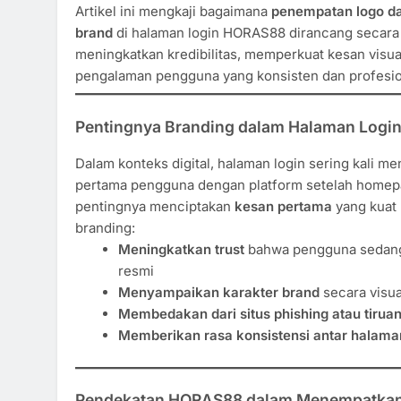
Artikel ini mengkaji bagaimana
penempatan logo da
brand
di halaman login HORAS88 dirancang secara 
meningkatkan kredibilitas, memperkuat kesan visua
pengalaman pengguna yang konsisten dan profesio
Pentingnya Branding dalam Halaman Logi
Dalam konteks digital, halaman login sering kali men
pertama pengguna dengan platform setelah homepag
pentingnya menciptakan
kesan pertama
yang kuat 
branding:
Meningkatkan trust
bahwa pengguna sedang
resmi
Menyampaikan karakter brand
secara visua
Membedakan dari situs phishing atau tirua
Memberikan rasa konsistensi antar halaman
Pendekatan HORAS88 dalam Menempatkan