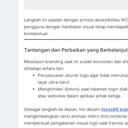
Langkah ini sejalan dengan prinsip aksesibilitas
pengguna dengan hambatan visual tetap mendapatk
kontekstual.
Tantangan dan Perbaikan yang Berkelanju
Meskipun branding saat ini sudah konsisten dan efe
dihadapi antara lain:
Penyesuaian ukuran logo agar tidak menutup
layar ultra-kecil
Menghindari distorsi saat halaman login diak
atau webview dalam aplikasi pihak ketiga
Sebagai langkah ke depan, tim desain
horas88 log
mengembangkan versi animasi mikro (microinteract
memperkuat pengalaman visual logo saat transisi a