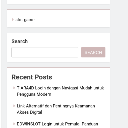
slot gacor
Search
SEARCH
Recent Posts
TIARA4D Login dengan Navigasi Mudah untuk
Pengguna Modern
Link Alternatif dan Pentingnya Keamanan
Akses Digital
EDWINSLOT Login untuk Pemula: Panduan