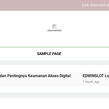
Link Alternatif
EDWINSLOT Login untuk Pemula:
Login Edwinslot Mobile Friendly
TIARA4D Login dengan Na
y Merkezi
erawatan Kecantikan Terbaik Di Olay Merkezi. Klinik Terperca
Link Alternatif
SAMPLE PAGE
EDWINSLOT Login untuk Pemula:
Login Edwinslot Mobile Friendly
ngnya Keamanan Akses Digital
EDWINSLOT Login untuk P
1 Month Ago