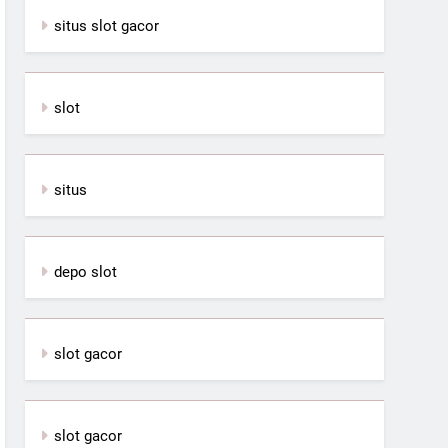
situs slot gacor
slot
situs
depo slot
slot gacor
slot gacor