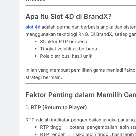
Apa Itu Slot 4D di BrandX?
slot 4d
adalah permainan berbasis angka dan siste
menggunakan teknologi RNG. Di BrandX, setiap gam
Struktur RTP berbeda
Tingkat volatilitas berbeda
Pola distribusi hasil unik
Inilah yang membuat pemilihan game menjadi fakto
strategi bermain.
Faktor Penting dalam Memilih Ga
1. RTP (Return to Player)
RTP adalah indikator pengembalian jangka panjang.
RTP tinggi → potensi pengembalian lebih sta
RTP rendah → risiko lebih tinggi, hasil lebih f