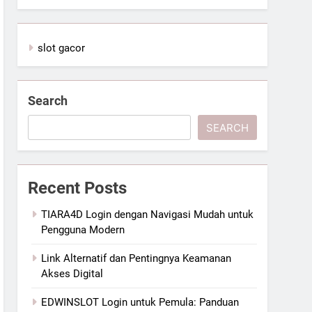
slot gacor
Search
SEARCH
Recent Posts
TIARA4D Login dengan Navigasi Mudah untuk
Pengguna Modern
Link Alternatif dan Pentingnya Keamanan
Akses Digital
EDWINSLOT Login untuk Pemula: Panduan