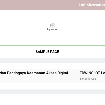
Link Alternatif
EDWINSLOT Login untuk Pemula:
Login Edwinslot Mobile Friendly
TIARA4D Login dengan Na
y Merkezi
erawatan Kecantikan Terbaik Di Olay Merkezi. Klinik Terperca
Link Alternatif
SAMPLE PAGE
EDWINSLOT Login untuk Pemula:
Login Edwinslot Mobile Friendly
ntingnya Keamanan Akses Digital
EDWINSLOT Login untuk
1 Month Ago