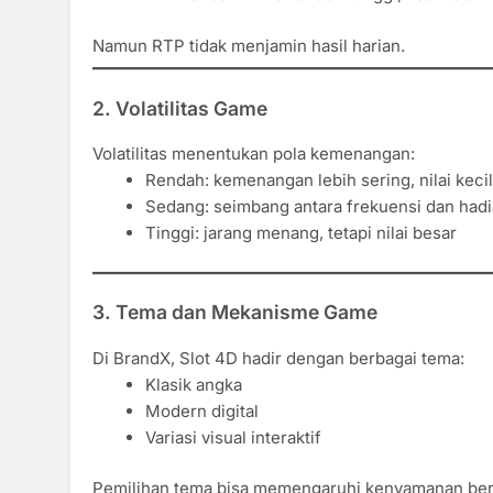
Namun RTP tidak menjamin hasil harian.
2. Volatilitas Game
Volatilitas menentukan pola kemenangan:
Rendah: kemenangan lebih sering, nilai kecil
Sedang: seimbang antara frekuensi dan had
Tinggi: jarang menang, tetapi nilai besar
3. Tema dan Mekanisme Game
Di BrandX, Slot 4D hadir dengan berbagai tema:
Klasik angka
Modern digital
Variasi visual interaktif
Pemilihan tema bisa memengaruhi kenyamanan ber