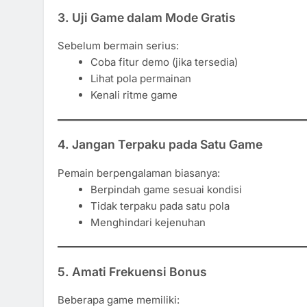
3. Uji Game dalam Mode Gratis
Sebelum bermain serius:
Coba fitur demo (jika tersedia)
Lihat pola permainan
Kenali ritme game
4. Jangan Terpaku pada Satu Game
Pemain berpengalaman biasanya:
Berpindah game sesuai kondisi
Tidak terpaku pada satu pola
Menghindari kejenuhan
5. Amati Frekuensi Bonus
Beberapa game memiliki: