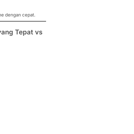
e dengan cepat.
yang Tepat vs