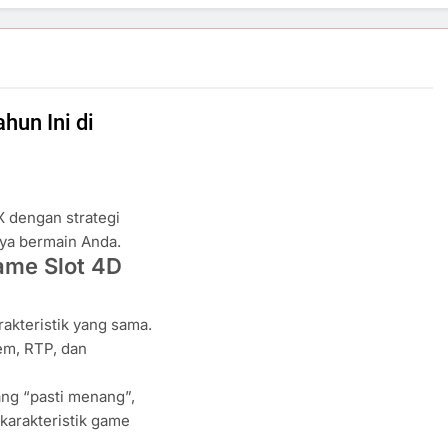
hun Ini di
X dengan strategi
aya bermain Anda.
ame Slot 4D
akteristik yang sama.
em, RTP, dan
ng “pasti menang”,
karakteristik game