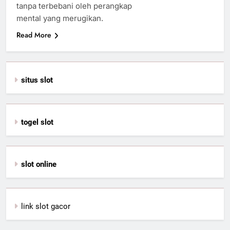
tanpa terbebani oleh perangkap
mental yang merugikan.
Read More
situs slot
togel slot
slot online
link slot gacor