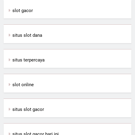
slot gacor
situs slot dana
situs terpercaya
slot online
situs slot gacor
situs slot gacor hari ini