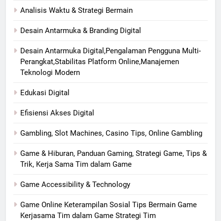
Analisis Waktu & Strategi Bermain
Desain Antarmuka & Branding Digital
Desain Antarmuka Digital,Pengalaman Pengguna Multi-
Perangkat,Stabilitas Platform Online,Manajemen
Teknologi Modern
Edukasi Digital
Efisiensi Akses Digital
Gambling, Slot Machines, Casino Tips, Online Gambling
Game & Hiburan, Panduan Gaming, Strategi Game, Tips &
Trik, Kerja Sama Tim dalam Game
Game Accessibility & Technology
Game Online Keterampilan Sosial Tips Bermain Game
Kerjasama Tim dalam Game Strategi Tim