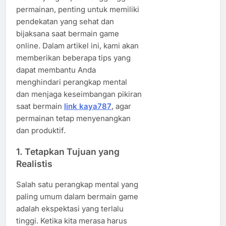
permainan, penting untuk memiliki
pendekatan yang sehat dan
bijaksana saat bermain game
online. Dalam artikel ini, kami akan
memberikan beberapa tips yang
dapat membantu Anda
menghindari perangkap mental
dan menjaga keseimbangan pikiran
saat bermain
link kaya787
, agar
permainan tetap menyenangkan
dan produktif.
1.
Tetapkan Tujuan yang
Realistis
Salah satu perangkap mental yang
paling umum dalam bermain game
adalah ekspektasi yang terlalu
tinggi. Ketika kita merasa harus