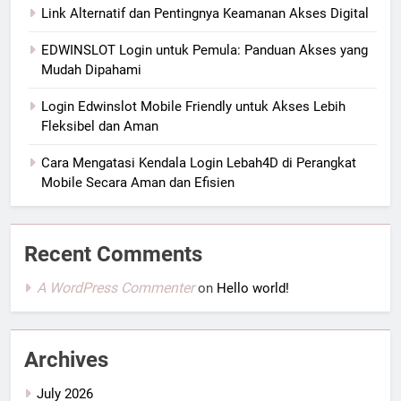
Link Alternatif dan Pentingnya Keamanan Akses Digital
EDWINSLOT Login untuk Pemula: Panduan Akses yang
Mudah Dipahami
Login Edwinslot Mobile Friendly untuk Akses Lebih
Fleksibel dan Aman
Cara Mengatasi Kendala Login Lebah4D di Perangkat
Mobile Secara Aman dan Efisien
Recent Comments
A WordPress Commenter
on
Hello world!
Archives
July 2026