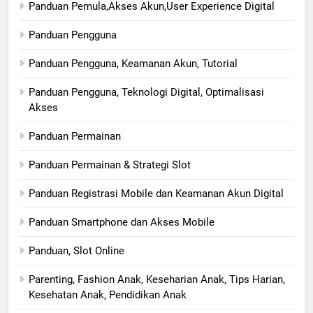
Panduan Pemula,Akses Akun,User Experience Digital
Panduan Pengguna
Panduan Pengguna, Keamanan Akun, Tutorial
Panduan Pengguna, Teknologi Digital, Optimalisasi
Akses
Panduan Permainan
Panduan Permainan & Strategi Slot
Panduan Registrasi Mobile dan Keamanan Akun Digital
Panduan Smartphone dan Akses Mobile
Panduan, Slot Online
Parenting, Fashion Anak, Keseharian Anak, Tips Harian,
Kesehatan Anak, Pendidikan Anak