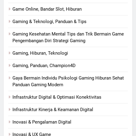
Game Online, Bandar Slot, Hiburan
Gaming & Teknologi, Panduan & Tips
Gaming Kesehatan Mental Tips dan Trik Bermain Game
Pengembangan Diri Strategi Gaming
Gaming, Hiburan, Teknologi
Gaming, Panduan, Champion4D
Gaya Bermain Individu Psikologi Gaming Hiburan Sehat
Panduan Gaming Modern
Infrastruktur Digital & Optimasi Konektivitas
Infrastruktur Kinerja & Keamanan Digital
Inovasi & Pengalaman Digital
Inovasi & UX Game