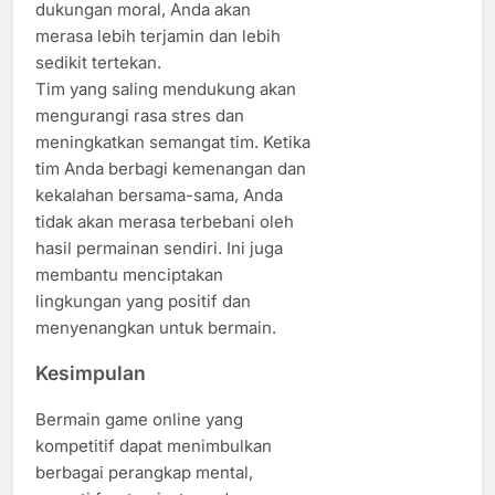
dukungan moral, Anda akan
merasa lebih terjamin dan lebih
sedikit tertekan.
Tim yang saling mendukung akan
mengurangi rasa stres dan
meningkatkan semangat tim. Ketika
tim Anda berbagi kemenangan dan
kekalahan bersama-sama, Anda
tidak akan merasa terbebani oleh
hasil permainan sendiri. Ini juga
membantu menciptakan
lingkungan yang positif dan
menyenangkan untuk bermain.
Kesimpulan
Bermain game online yang
kompetitif dapat menimbulkan
berbagai perangkap mental,