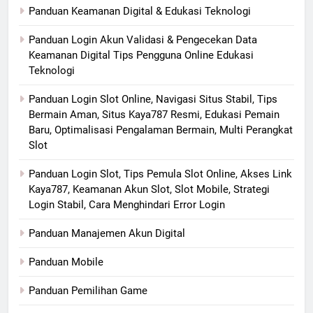
Panduan Keamanan Digital & Edukasi Teknologi
Panduan Login Akun Validasi & Pengecekan Data
Keamanan Digital Tips Pengguna Online Edukasi
Teknologi
Panduan Login Slot Online, Navigasi Situs Stabil, Tips
Bermain Aman, Situs Kaya787 Resmi, Edukasi Pemain
Baru, Optimalisasi Pengalaman Bermain, Multi Perangkat
Slot
Panduan Login Slot, Tips Pemula Slot Online, Akses Link
Kaya787, Keamanan Akun Slot, Slot Mobile, Strategi
Login Stabil, Cara Menghindari Error Login
Panduan Manajemen Akun Digital
Panduan Mobile
Panduan Pemilihan Game