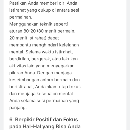
Pastikan Anda memberi diri Anda
istirahat yang cukup di antara sesi
permainan.
Menggunakan teknik seperti
aturan 80-20 (80 menit bermain,
20 menit istirahat) dapat
membantu menghindari kelelahan
mental. Selama waktu istirahat,
berdirilah, bergerak, atau lakukan
aktivitas lain yang menyegarkan
pikiran Anda. Dengan menjaga
keseimbangan antara bermain dan
beristirahat, Anda akan tetap fokus
dan menjaga kesehatan mental
Anda selama sesi permainan yang
panjang.
6.
Berpikir Positif dan Fokus
pada Hal-Hal yang Bisa Anda