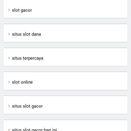
slot gacor
situs slot dana
situs terpercaya
slot online
situs slot gacor
situs slot gacor hari ini