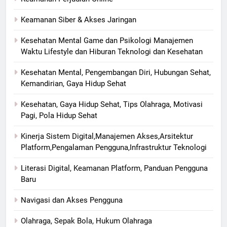
Keamanan Siber & Akses Jaringan
Kesehatan Mental Game dan Psikologi Manajemen
Waktu Lifestyle dan Hiburan Teknologi dan Kesehatan
Kesehatan Mental, Pengembangan Diri, Hubungan Sehat,
Kemandirian, Gaya Hidup Sehat
Kesehatan, Gaya Hidup Sehat, Tips Olahraga, Motivasi
Pagi, Pola Hidup Sehat
Kinerja Sistem Digital,Manajemen Akses,Arsitektur
Platform,Pengalaman Pengguna,Infrastruktur Teknologi
Literasi Digital, Keamanan Platform, Panduan Pengguna
Baru
Navigasi dan Akses Pengguna
Olahraga, Sepak Bola, Hukum Olahraga