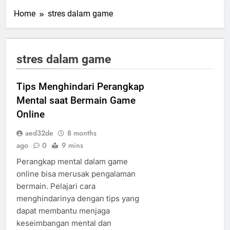
Home
stres dalam game
stres dalam game
Tips Menghindari Perangkap
Mental saat Bermain Game
Online
aed32de
8 months
ago
0
9 mins
Perangkap mental dalam game
online bisa merusak pengalaman
bermain. Pelajari cara
menghindarinya dengan tips yang
dapat membantu menjaga
keseimbangan mental dan