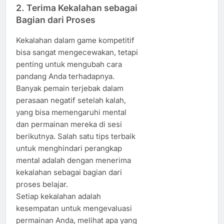
2.
Terima Kekalahan sebagai
Bagian dari Proses
Kekalahan dalam game kompetitif
bisa sangat mengecewakan, tetapi
penting untuk mengubah cara
pandang Anda terhadapnya.
Banyak pemain terjebak dalam
perasaan negatif setelah kalah,
yang bisa memengaruhi mental
dan permainan mereka di sesi
berikutnya. Salah satu tips terbaik
untuk menghindari perangkap
mental adalah dengan menerima
kekalahan sebagai bagian dari
proses belajar.
Setiap kekalahan adalah
kesempatan untuk mengevaluasi
permainan Anda, melihat apa yang