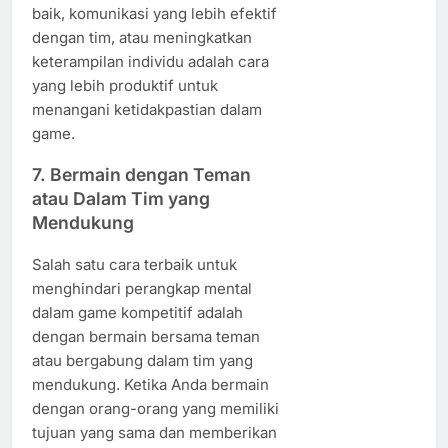
baik, komunikasi yang lebih efektif
dengan tim, atau meningkatkan
keterampilan individu adalah cara
yang lebih produktif untuk
menangani ketidakpastian dalam
game.
7.
Bermain dengan Teman
atau Dalam Tim yang
Mendukung
Salah satu cara terbaik untuk
menghindari perangkap mental
dalam game kompetitif adalah
dengan bermain bersama teman
atau bergabung dalam tim yang
mendukung. Ketika Anda bermain
dengan orang-orang yang memiliki
tujuan yang sama dan memberikan