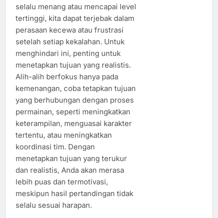
selalu menang atau mencapai level
tertinggi, kita dapat terjebak dalam
perasaan kecewa atau frustrasi
setelah setiap kekalahan. Untuk
menghindari ini, penting untuk
menetapkan tujuan yang realistis.
Alih-alih berfokus hanya pada
kemenangan, coba tetapkan tujuan
yang berhubungan dengan proses
permainan, seperti meningkatkan
keterampilan, menguasai karakter
tertentu, atau meningkatkan
koordinasi tim. Dengan
menetapkan tujuan yang terukur
dan realistis, Anda akan merasa
lebih puas dan termotivasi,
meskipun hasil pertandingan tidak
selalu sesuai harapan.