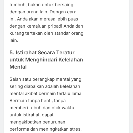
tumbuh, bukan untuk bersaing
dengan orang lain. Dengan cara
ini, Anda akan merasa lebih puas
dengan kemajuan pribadi Anda dan
kurang tertekan oleh standar orang
lain.
5.
Istirahat Secara Teratur
untuk Menghindari Kelelahan
Mental
Salah satu perangkap mental yang
sering diabaikan adalah kelelahan
mental akibat bermain terlalu lama.
Bermain tanpa henti, tanpa
memberi tubuh dan otak waktu
untuk istirahat, dapat
mengakibatkan penurunan
performa dan meningkatkan stres.