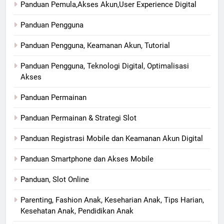
Panduan Pemula,Akses Akun,User Experience Digital
Panduan Pengguna
Panduan Pengguna, Keamanan Akun, Tutorial
Panduan Pengguna, Teknologi Digital, Optimalisasi
Akses
Panduan Permainan
Panduan Permainan & Strategi Slot
Panduan Registrasi Mobile dan Keamanan Akun Digital
Panduan Smartphone dan Akses Mobile
Panduan, Slot Online
Parenting, Fashion Anak, Keseharian Anak, Tips Harian,
Kesehatan Anak, Pendidikan Anak