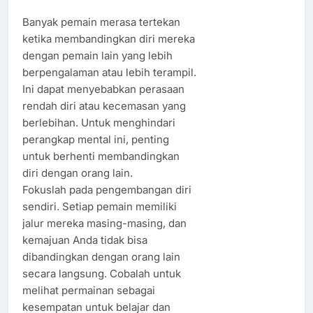
Banyak pemain merasa tertekan
ketika membandingkan diri mereka
dengan pemain lain yang lebih
berpengalaman atau lebih terampil.
Ini dapat menyebabkan perasaan
rendah diri atau kecemasan yang
berlebihan. Untuk menghindari
perangkap mental ini, penting
untuk berhenti membandingkan
diri dengan orang lain.
Fokuslah pada pengembangan diri
sendiri. Setiap pemain memiliki
jalur mereka masing-masing, dan
kemajuan Anda tidak bisa
dibandingkan dengan orang lain
secara langsung. Cobalah untuk
melihat permainan sebagai
kesempatan untuk belajar dan