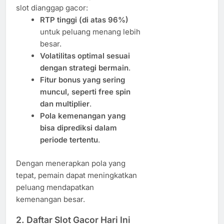
slot dianggap gacor:
RTP tinggi (di atas 96%)
untuk peluang menang lebih
besar.
Volatilitas optimal sesuai
dengan strategi bermain
.
Fitur bonus yang sering
muncul, seperti free spin
dan multiplier
.
Pola kemenangan yang
bisa diprediksi dalam
periode tertentu
.
Dengan menerapkan pola yang
tepat, pemain dapat meningkatkan
peluang mendapatkan
kemenangan besar.
2. Daftar Slot Gacor Hari Ini