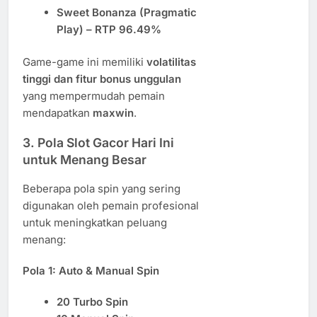
Sweet Bonanza (Pragmatic
Play) – RTP 96.49%
Game-game ini memiliki
volatilitas
tinggi dan fitur bonus unggulan
yang mempermudah pemain
mendapatkan
maxwin
.
3. Pola Slot Gacor Hari Ini
untuk Menang Besar
Beberapa pola spin yang sering
digunakan oleh pemain profesional
untuk meningkatkan peluang
menang:
Pola 1: Auto & Manual Spin
20 Turbo Spin