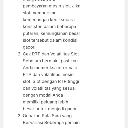
pembayaran mesin slot. Jika
slot memberikan
kemenangan kecil secara
konsisten dalam beberapa
putaran, kemungkinan besar
slot tersebut dalam kondisi
gacor.
Cek RTP dan Volatilitas Slot
Sebelum bermain, pastikan
Anda memeriksa informasi
RTP dan volatilitas mesin
slot. Slot dengan RTP tinggi
dan volatilitas yang sesuai
dengan modal Anda
memiliki peluang lebih
besar untuk menjadi gacor.
Gunakan Pola Spin yang
Bervariasi Beberapa pemain