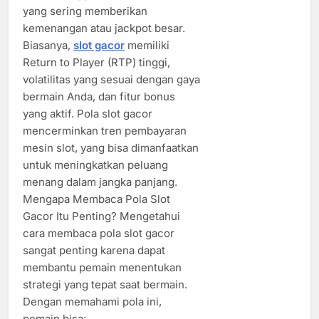
yang sering memberikan
kemenangan atau jackpot besar.
Biasanya,
slot gacor
memiliki
Return to Player (RTP) tinggi,
volatilitas yang sesuai dengan gaya
bermain Anda, dan fitur bonus
yang aktif. Pola slot gacor
mencerminkan tren pembayaran
mesin slot, yang bisa dimanfaatkan
untuk meningkatkan peluang
menang dalam jangka panjang.
Mengapa Membaca Pola Slot
Gacor Itu Penting? Mengetahui
cara membaca pola slot gacor
sangat penting karena dapat
membantu pemain menentukan
strategi yang tepat saat bermain.
Dengan memahami pola ini,
pemain bisa: