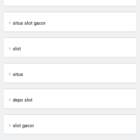
situs slot gacor
slot
situs
depo slot
slot gacor