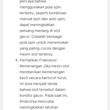
percaya bahwa
menggunakan pola spin
tertentu, seperti kombinasi
manual spin dan auto spin,
dapat meningkatkan
peluang menang di slot
gacor. Cobalah berbagai
pola spin untuk menemukan
yang paling cocok dengan
mesin slot tertentu.
Perhatikan Frekuensi
Kemenangan Jika mesin slot
memberikan kemenangan
kecil secara berturut-turut,
ini bisa menjadi tanda
bahwa slot tersebut dalam
kondisi gacor. Pada saat ini,
Anda bisa mencoba
meningkatkan taruhan