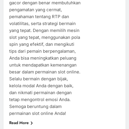
gacor dengan benar membutuhkan
pengamatan yang cermat,
pemahaman tentang RTP dan
volatilitas, serta strategi bermain
yang tepat. Dengan memilih mesin
slot yang tepat, menggunakan pola
spin yang efektif, dan mengikuti
tips dari pemain berpengalaman,
Anda bisa meningkatkan peluang
untuk mendapatkan kemenangan
besar dalam permainan slot online.
Selalu bermain dengan bijak,
kelola modal Anda dengan baik,
dan nikmati permainan dengan
tetap mengontrol emosi Anda.
Semoga beruntung dalam
permainan slot online Anda!
Read More