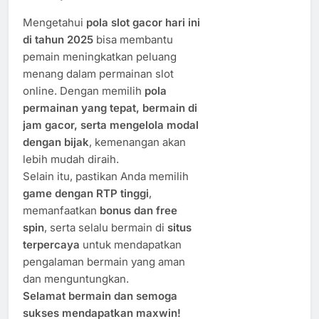
Mengetahui
pola slot gacor hari ini
di tahun 2025
bisa membantu
pemain meningkatkan peluang
menang dalam permainan slot
online. Dengan memilih
pola
permainan yang tepat, bermain di
jam gacor, serta mengelola modal
dengan bijak
, kemenangan akan
lebih mudah diraih.
Selain itu, pastikan Anda memilih
game dengan RTP tinggi
,
memanfaatkan
bonus dan free
spin
, serta selalu bermain di
situs
terpercaya
untuk mendapatkan
pengalaman bermain yang aman
dan menguntungkan.
Selamat bermain dan semoga
sukses mendapatkan maxwin!