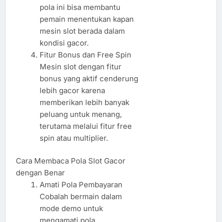
pola ini bisa membantu
pemain menentukan kapan
mesin slot berada dalam
kondisi gacor.
Fitur Bonus dan Free Spin
Mesin slot dengan fitur
bonus yang aktif cenderung
lebih gacor karena
memberikan lebih banyak
peluang untuk menang,
terutama melalui fitur free
spin atau multiplier.
Cara Membaca Pola Slot Gacor
dengan Benar
Amati Pola Pembayaran
Cobalah bermain dalam
mode demo untuk
mengamati pola