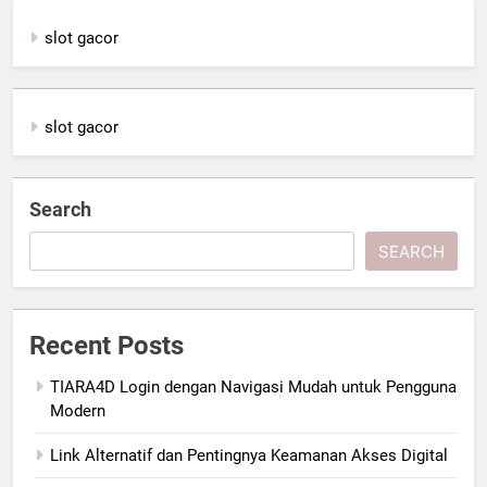
slot gacor
slot gacor
Search
SEARCH
Recent Posts
TIARA4D Login dengan Navigasi Mudah untuk Pengguna
Modern
Link Alternatif dan Pentingnya Keamanan Akses Digital