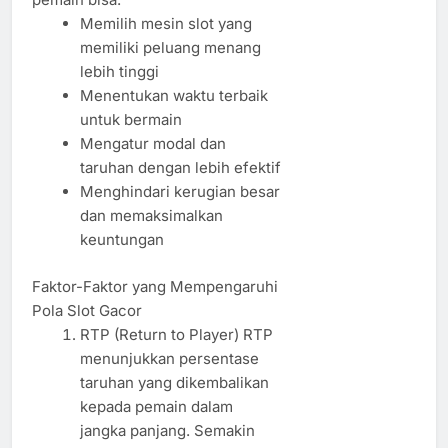
Memilih mesin slot yang
memiliki peluang menang
lebih tinggi
Menentukan waktu terbaik
untuk bermain
Mengatur modal dan
taruhan dengan lebih efektif
Menghindari kerugian besar
dan memaksimalkan
keuntungan
Faktor-Faktor yang Mempengaruhi
Pola Slot Gacor
RTP (Return to Player) RTP
menunjukkan persentase
taruhan yang dikembalikan
kepada pemain dalam
jangka panjang. Semakin