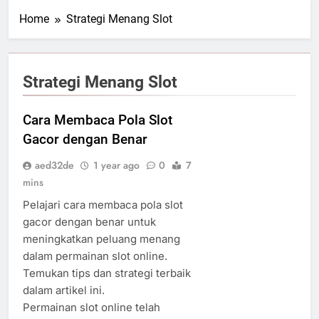
Home
Strategi Menang Slot
Strategi Menang Slot
Cara Membaca Pola Slot
Gacor dengan Benar
aed32de
1 year ago
0
7
mins
Pelajari cara membaca pola slot
gacor dengan benar untuk
meningkatkan peluang menang
dalam permainan slot online.
Temukan tips dan strategi terbaik
dalam artikel ini.
Permainan slot online telah