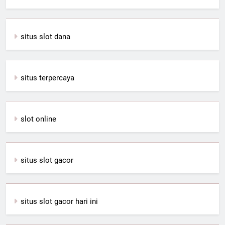
situs slot dana
situs terpercaya
slot online
situs slot gacor
situs slot gacor hari ini