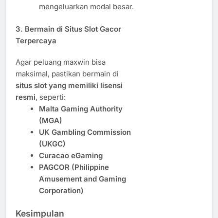
mengeluarkan modal besar.
3. Bermain di Situs Slot Gacor
Terpercaya
Agar peluang maxwin bisa
maksimal, pastikan bermain di
situs slot yang memiliki lisensi
resmi
, seperti:
Malta Gaming Authority
(MGA)
UK Gambling Commission
(UKGC)
Curacao eGaming
PAGCOR (Philippine
Amusement and Gaming
Corporation)
Kesimpulan