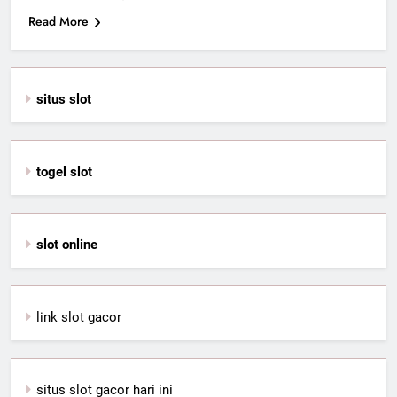
Read More
situs slot
togel slot
slot online
link slot gacor
situs slot gacor hari ini