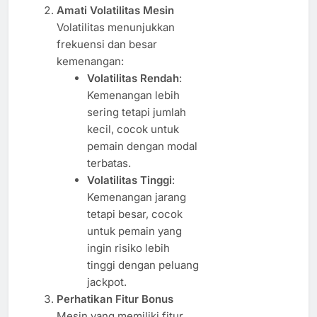
Amati Volatilitas Mesin
Volatilitas menunjukkan
frekuensi dan besar
kemenangan:
Volatilitas Rendah
:
Kemenangan lebih
sering tetapi jumlah
kecil, cocok untuk
pemain dengan modal
terbatas.
Volatilitas Tinggi
:
Kemenangan jarang
tetapi besar, cocok
untuk pemain yang
ingin risiko lebih
tinggi dengan peluang
jackpot.
Perhatikan Fitur Bonus
Mesin yang memiliki fitur