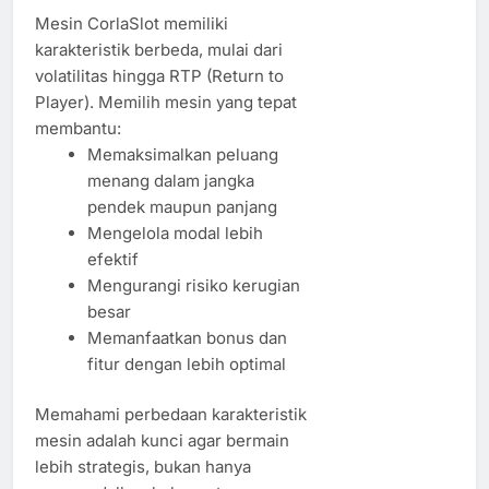
Mesin CorlaSlot memiliki
karakteristik berbeda, mulai dari
volatilitas hingga RTP (Return to
Player). Memilih mesin yang tepat
membantu:
Memaksimalkan peluang
menang dalam jangka
pendek maupun panjang
Mengelola modal lebih
efektif
Mengurangi risiko kerugian
besar
Memanfaatkan bonus dan
fitur dengan lebih optimal
Memahami perbedaan karakteristik
mesin adalah kunci agar bermain
lebih strategis, bukan hanya