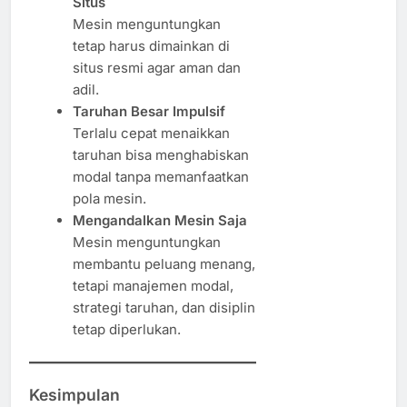
Situs
Mesin menguntungkan
tetap harus dimainkan di
situs resmi agar aman dan
adil.
Taruhan Besar Impulsif
Terlalu cepat menaikkan
taruhan bisa menghabiskan
modal tanpa memanfaatkan
pola mesin.
Mengandalkan Mesin Saja
Mesin menguntungkan
membantu peluang menang,
tetapi manajemen modal,
strategi taruhan, dan disiplin
tetap diperlukan.
Kesimpulan