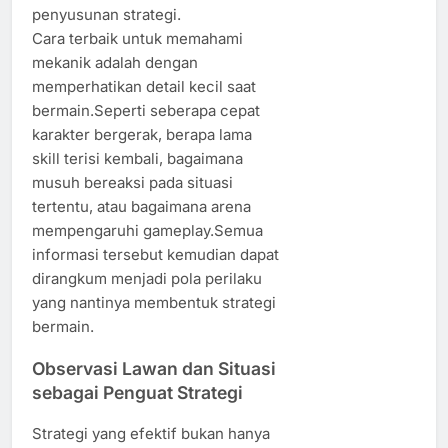
penyusunan strategi.
Cara terbaik untuk memahami
mekanik adalah dengan
memperhatikan detail kecil saat
bermain.Seperti seberapa cepat
karakter bergerak, berapa lama
skill terisi kembali, bagaimana
musuh bereaksi pada situasi
tertentu, atau bagaimana arena
mempengaruhi gameplay.Semua
informasi tersebut kemudian dapat
dirangkum menjadi pola perilaku
yang nantinya membentuk strategi
bermain.
Observasi Lawan dan Situasi
sebagai Penguat Strategi
Strategi yang efektif bukan hanya