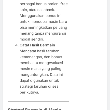
berbagai bonus harian, free
spin, atau cashback.
Menggunakan bonus ini
untuk mencoba mesin baru
bisa meningkatkan peluang
menang tanpa mengurangi
modal sendiri.
Catat Hasil Bermain
Mencatat hasil taruhan,
kemenangan, dan bonus
membantu mengevaluasi
mesin mana yang paling
menguntungkan. Data ini
dapat digunakan untuk
strategi taruhan di sesi
berikutnya.
Strategi Bermain di Mesin