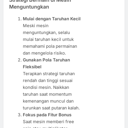
Menguntungkan
Mulai dengan Taruhan Kecil
Meski mesin
menguntungkan, selalu
mulai taruhan kecil untuk
memahami pola permainan
dan mengelola risiko.
Gunakan Pola Taruhan
Fleksibel
Terapkan strategi taruhan
rendah dan tinggi sesuai
kondisi mesin. Naikkan
taruhan saat momentum
kemenangan muncul dan
turunkan saat putaran kalah.
Fokus pada Fitur Bonus
Saat mesin memberi free