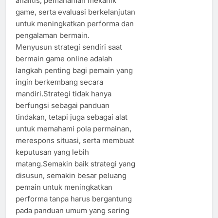
analitis, pemahaman mekanik
game, serta evaluasi berkelanjutan
untuk meningkatkan performa dan
pengalaman bermain.
Menyusun strategi sendiri saat
bermain game online adalah
langkah penting bagi pemain yang
ingin berkembang secara
mandiri.Strategi tidak hanya
berfungsi sebagai panduan
tindakan, tetapi juga sebagai alat
untuk memahami pola permainan,
merespons situasi, serta membuat
keputusan yang lebih
matang.Semakin baik strategi yang
disusun, semakin besar peluang
pemain untuk meningkatkan
performa tanpa harus bergantung
pada panduan umum yang sering