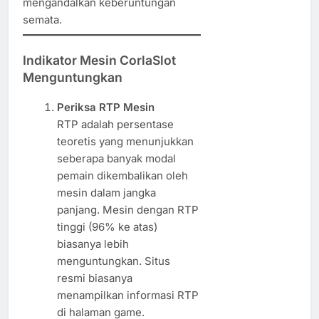
mengandalkan keberuntungan
semata.
Indikator Mesin CorlaSlot
Menguntungkan
Periksa RTP Mesin
RTP adalah persentase
teoretis yang menunjukkan
seberapa banyak modal
pemain dikembalikan oleh
mesin dalam jangka
panjang. Mesin dengan RTP
tinggi (96% ke atas)
biasanya lebih
menguntungkan. Situs
resmi biasanya
menampilkan informasi RTP
di halaman game.