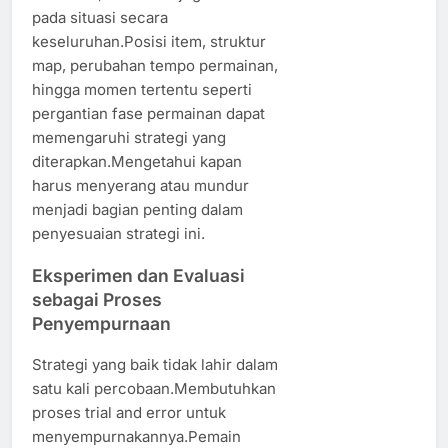
pada situasi secara
keseluruhan.Posisi item, struktur
map, perubahan tempo permainan,
hingga momen tertentu seperti
pergantian fase permainan dapat
memengaruhi strategi yang
diterapkan.Mengetahui kapan
harus menyerang atau mundur
menjadi bagian penting dalam
penyesuaian strategi ini.
Eksperimen dan Evaluasi
sebagai Proses
Penyempurnaan
Strategi yang baik tidak lahir dalam
satu kali percobaan.Membutuhkan
proses trial and error untuk
menyempurnakannya.Pemain