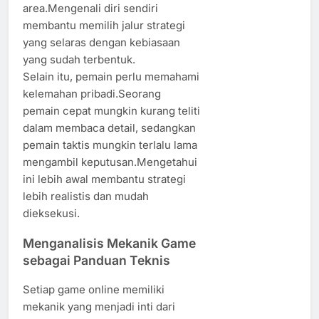
area.Mengenali diri sendiri
membantu memilih jalur strategi
yang selaras dengan kebiasaan
yang sudah terbentuk.
Selain itu, pemain perlu memahami
kelemahan pribadi.Seorang
pemain cepat mungkin kurang teliti
dalam membaca detail, sedangkan
pemain taktis mungkin terlalu lama
mengambil keputusan.Mengetahui
ini lebih awal membantu strategi
lebih realistis dan mudah
dieksekusi.
Menganalisis Mekanik Game
sebagai Panduan Teknis
Setiap game online memiliki
mekanik yang menjadi inti dari