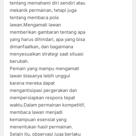
tentang memahami diri sendiri atau
mekanik permainan, tetapi juga
tentang membaca pola
lawan.Mengamati lawan
memberikan gambaran tentang apa
yang harus dihindari, apa yang bisa
dimanfaatkan, dan bagaimana
menyesuaikan strategi saat situasi
berubah.
Pemain yang mampu mengamati
lawan biasanya lebih unggul
karena mereka dapat
mengantisipasi pergerakan dan
mempersiapkan respons tepat
waktu.Dalam permainan kompetitif,
membaca lawan menjadi
kemampuan esensial yang
menentukan hasil permainan.
Selain itu, observasi juga berlaku