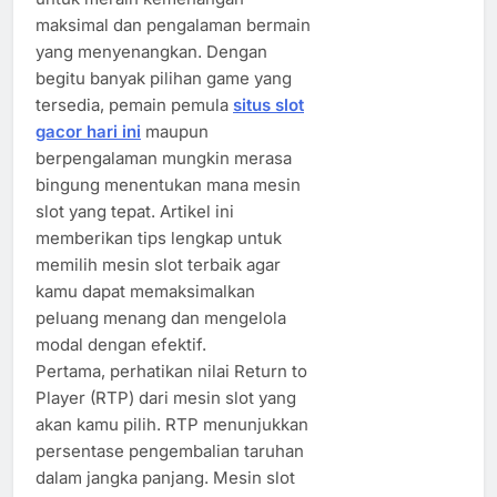
maksimal dan pengalaman bermain
yang menyenangkan. Dengan
begitu banyak pilihan game yang
tersedia, pemain pemula
situs slot
gacor hari ini
maupun
berpengalaman mungkin merasa
bingung menentukan mana mesin
slot yang tepat. Artikel ini
memberikan tips lengkap untuk
memilih mesin slot terbaik agar
kamu dapat memaksimalkan
peluang menang dan mengelola
modal dengan efektif.
Pertama, perhatikan nilai Return to
Player (RTP) dari mesin slot yang
akan kamu pilih. RTP menunjukkan
persentase pengembalian taruhan
dalam jangka panjang. Mesin slot