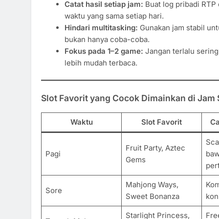
Catat hasil setiap jam:
Buat log pribadi RTP 
waktu yang sama setiap hari.
Hindari multitasking:
Gunakan jam stabil unt
bukan hanya coba-coba.
Fokus pada 1–2 game:
Jangan terlalu sering 
lebih mudah terbaca.
Slot Favorit yang Cocok Dimainkan di Jam 
Waktu
Slot Favorit
Ca
Sca
Fruit Party, Aztec
Pagi
baw
Gems
per
Mahjong Ways,
Kom
Sore
Sweet Bonanza
kon
Starlight Princess,
Free