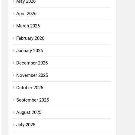
May 2026
April 2026
March 2026
February 2026
January 2026
December 2025
November 2025
October 2025
September 2025
August 2025
July 2025