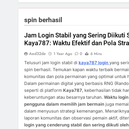
spin berhasil
Jam Login Stabil yang Sering Diikuti 
Kaya787: Waktu Efektif dan Pola Stra
Aed32de
1 Year Ago
0
6 Mins
Telusuri jam login stabil di
kaya787 login
yang ser
spin berhasil. Temukan kapan waktu terbaik bermai
komunitas dan pola permainan yang optimal untuk h
Dalam permainan digital yang berbasis RNG (Rand
seperti di platform
Kaya787
, keberhasilan tidak ha
keberuntungan atau besarnya taruhan.
Waktu login
pengguna dalam memilih jam bermain
juga memai
dalam menyusun strategi kemenangan. Menariknya,
laporan komunitas dan observasi pemain aktif, di
login yang cenderung stabil dan sering diikuti oleh