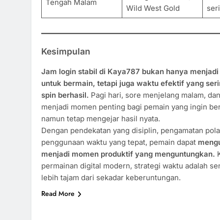
Tengah Malam
Wild West Gold
ser
Kesimpulan
Jam login stabil di Kaya787 bukan hanya menjadi
untuk bermain, tetapi juga waktu efektif yang se
spin berhasil.
Pagi hari, sore menjelang malam, da
menjadi momen penting bagi pemain yang ingin be
namun tetap mengejar hasil nyata.
Dengan pendekatan yang disiplin, pengamatan pola
penggunaan waktu yang tepat, pemain dapat
mengu
menjadi momen produktif yang menguntungkan.
K
permainan digital modern, strategi waktu adalah sen
lebih tajam dari sekadar keberuntungan.
Read More