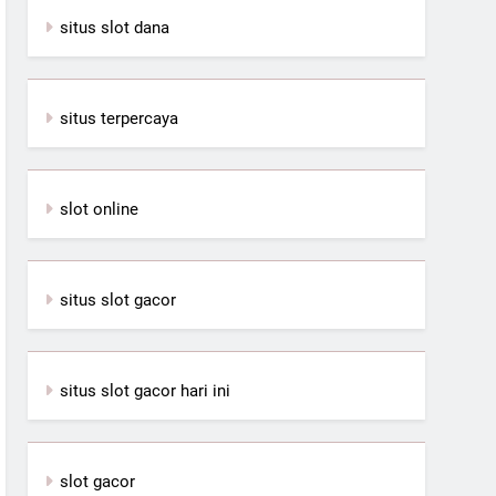
situs slot dana
situs terpercaya
slot online
situs slot gacor
situs slot gacor hari ini
slot gacor