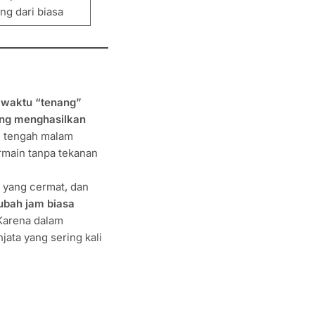
ing dari biasa
 waktu “tenang”
ring menghasilkan
n tengah malam
rmain tanpa tekanan
 yang cermat, dan
bah jam biasa
arena dalam
jata yang sering kali