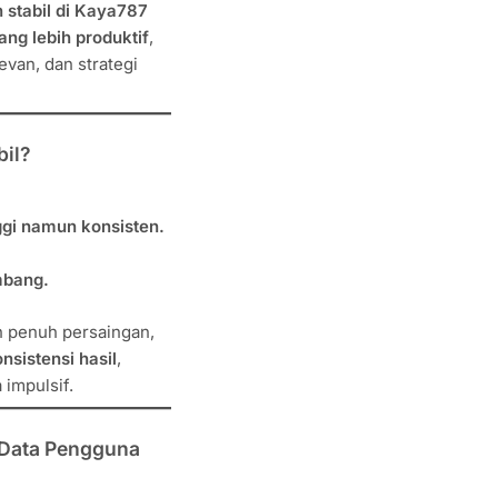
n stabil di Kaya787
ang lebih produktif
,
evan, dan strategi
il?
nggi namun konsisten.
imbang.
an penuh persaingan,
nsistensi hasil
,
impulsif.
 Data Pengguna