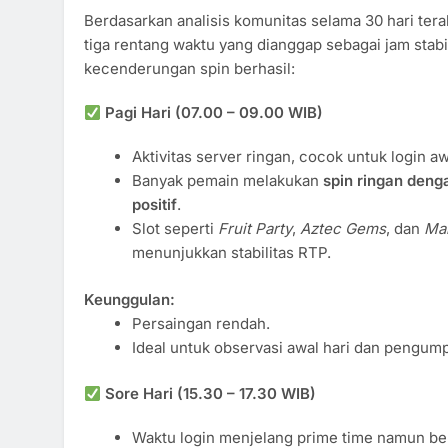
Berdasarkan analisis komunitas selama 30 hari terak
tiga rentang waktu yang dianggap sebagai jam stab
kecenderungan spin berhasil:
Pagi Hari (07.00 – 09.00 WIB)
Aktivitas server ringan, cocok untuk login a
Banyak pemain melakukan
spin ringan deng
positif
.
Slot seperti
Fruit Party
,
Aztec Gems
, dan
Ma
menunjukkan stabilitas RTP.
Keunggulan:
Persaingan rendah.
Ideal untuk observasi awal hari dan pengump
Sore Hari (15.30 – 17.30 WIB)
Waktu login menjelang prime time namun be