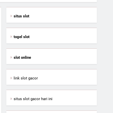
situs slot
togel slot
slot online
link slot gacor
situs slot gacor hari ini