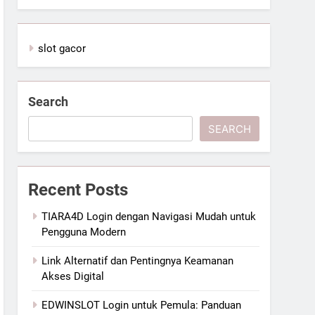
slot gacor
Search
SEARCH
Recent Posts
TIARA4D Login dengan Navigasi Mudah untuk
Pengguna Modern
Link Alternatif dan Pentingnya Keamanan
Akses Digital
EDWINSLOT Login untuk Pemula: Panduan