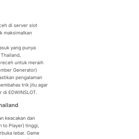
eh di server slot
tuk maksimalkan
rmasuk yang punya
 Thailand,
receh untuk meraih
umber Generator)
astikan pengalaman
embahas trik jitu agar
ar di EDWINSLOT.
hailand
n keacakan dan
to Player) tinggi,
rbuka lebar. Game