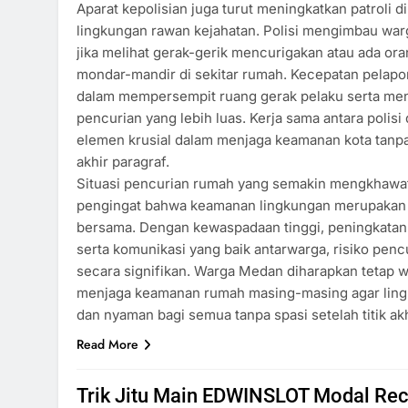
Aparat kepolisian juga turut meningkatkan patroli d
lingkungan rawan kejahatan. Polisi mengimbau wa
jika melihat gerak-gerik mencurigakan atau ada or
mondar-mandir di sekitar rumah. Kecepatan pelap
dalam mempersempit ruang gerak pelaku serta me
pencurian yang lebih luas. Kerja sama antara polis
elemen krusial dalam menjaga keamanan kota tanpa s
akhir paragraf.
Situasi pencurian rumah yang semakin mengkhawati
pengingat bahwa keamanan lingkungan merupakan
bersama. Dengan kewaspadaan tinggi, peningkatan
serta komunikasi yang baik antarwarga, risiko penc
secara signifikan. Warga Medan diharapkan tetap 
menjaga keamanan rumah masing-masing agar ling
dan nyaman bagi semua tanpa spasi setelah titik ak
Read More
Trik Jitu Main EDWINSLOT Modal Rec