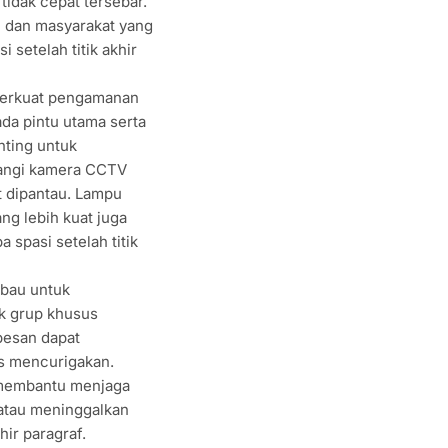
tidak cepat tersebar.
an dan masyarakat yang
 setelah titik akhir
perkuat pengamanan
a pintu utama serta
nting untuk
sangi kamera CCTV
at dipantau. Lampu
ng lebih kuat juga
 spasi setelah titik
mbau untuk
k grup khusus
pesan dapat
as mencurigakan.
g membantu menjaga
 atau meninggalkan
hir paragraf.