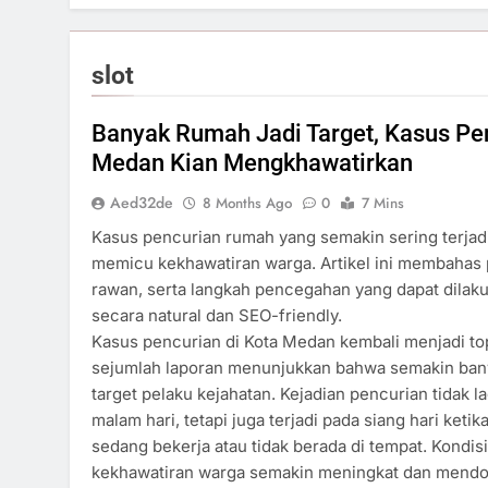
slot
Banyak Rumah Jadi Target, Kasus Pen
Medan Kian Mengkhawatirkan
Aed32de
8 Months Ago
0
7 Mins
Kasus pencurian rumah yang semakin sering terjad
memicu kekhawatiran warga. Artikel ini membahas p
rawan, serta langkah pencegahan yang dapat dilak
secara natural dan SEO-friendly.
Kasus pencurian di Kota Medan kembali menjadi top
sejumlah laporan menunjukkan bahwa semakin ban
target pelaku kejahatan. Kejadian pencurian tidak la
malam hari, tetapi juga terjadi pada siang hari ket
sedang bekerja atau tidak berada di tempat. Kondis
kekhawatiran warga semakin meningkat dan mend