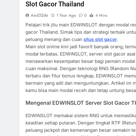
Slot Gacor Thailand
Aed32de
1 Year Ago
0
4 Mins
Pelajari trik jitu main EDWINSLOT dengan modal rec
gacor Thailand. Simak tips dan strategi terbaik un
peluang menang dan cuan
situs slot gacor
.
Main slot online kini jadi favorit banyak orang, te
modal terbatas. EDWINSLOT, server slot gacor asal
menawarkan kesempatan besar bagi pemain modal 
cuan maksimal. Dengan teknologi RNG (Random N
terbaru dan fitur bonus lengkap, EDWINSLOT mem
bermain yang adil dan menguntungkan. Artikel ini m
kamu bisa main modal receh dan tetap untung bes
Mengenal EDWINSLOT Server Slot Gacor T
EDWINSLOT memakai sistem RNG untuk memastika
keadilan setiap putaran. Dengan tingkat RTP (Return 
peluang jackpot dan kemenangan besar semakin te