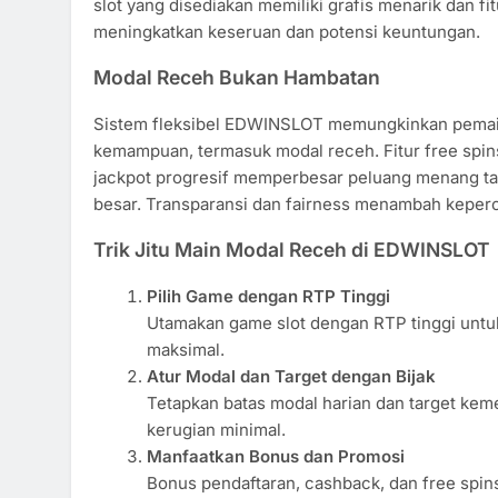
slot yang disediakan memiliki grafis menarik dan f
meningkatkan keseruan dan potensi keuntungan.
Modal Receh Bukan Hambatan
Sistem fleksibel EDWINSLOT memungkinkan pemain
kemampuan, termasuk modal receh. Fitur free spins,
jackpot progresif memperbesar peluang menang t
besar. Transparansi dan fairness menambah keper
Trik Jitu Main Modal Receh di EDWINSLOT
Pilih Game dengan RTP Tinggi
Utamakan game slot dengan RTP tinggi unt
maksimal.
Atur Modal dan Target dengan Bijak
Tetapkan batas modal harian dan target kem
kerugian minimal.
Manfaatkan Bonus dan Promosi
Bonus pendaftaran, cashback, dan free spi