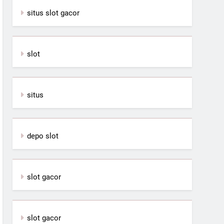
situs slot gacor
slot
situs
depo slot
slot gacor
slot gacor