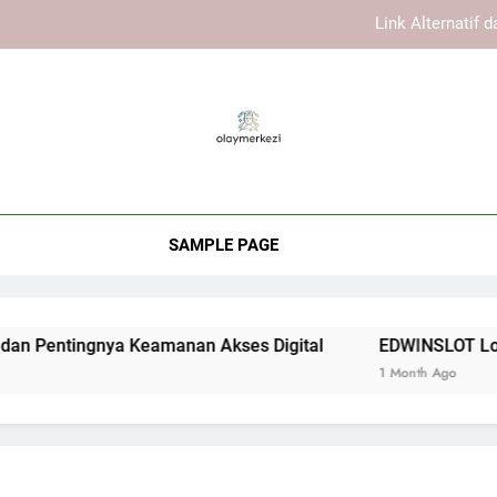
Link Alternatif
EDWINSLOT Login untuk Pemula:
Login Edwinslot Mobile Friendly
TIARA4D Login dengan Na
y Merkezi
erawatan Kecantikan Terbaik Di Olay Merkezi. Klinik Terperca
Link Alternatif
SAMPLE PAGE
EDWINSLOT Login untuk Pemula:
Login Edwinslot Mobile Friendly
gnya Keamanan Akses Digital
EDWINSLOT Login untuk P
1 Month Ago