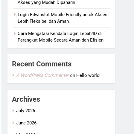
Akses yang Mudah Dipahami
Login Edwinslot Mobile Friendly untuk Akses
Lebih Fleksibel dan Aman
Cara Mengatasi Kendala Login Lebah4D di
Perangkat Mobile Secara Aman dan Efisien
Recent Comments
A WordPress Commenter
on
Hello world!
Archives
July 2026
June 2026