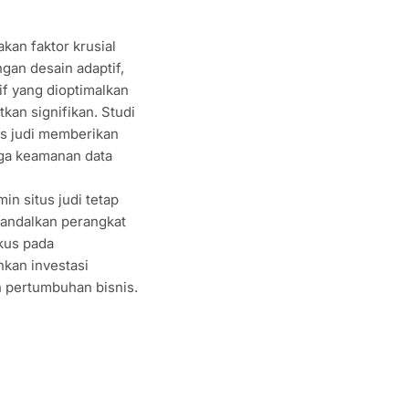
kan faktor krusial
ngan desain adaptif,
if yang dioptimalkan
kan signifikan. Studi
us judi memberikan
ga keamanan data
in situs judi tetap
gandalkan perangkat
okus pada
nkan investasi
n pertumbuhan bisnis.