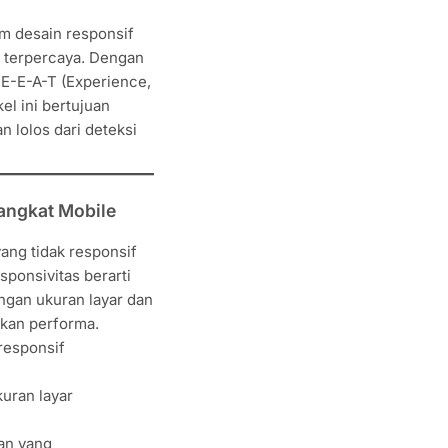
am desain responsif
r terpercaya. Dengan
 E-E-A-T (Experience,
kel ini bertujuan
 lolos dari deteksi
rangkat Mobile
ang tidak responsif
sponsivitas berarti
ngan ukuran layar dan
kan performa.
responsif
uran layar
an yang