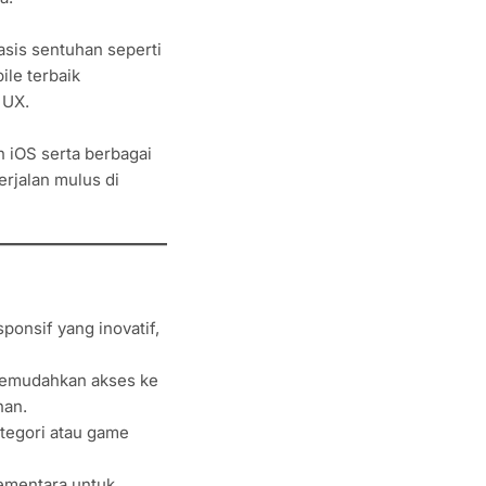
asis sentuhan seperti
ile terbaik
 UX.
n iOS serta berbagai
erjalan mulus di
ponsif yang inovatif,
memudahkan akses ke
han.
tegori atau game
ementara untuk