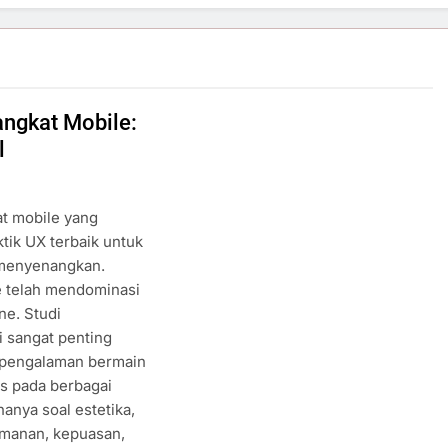
angkat Mobile:
l
at mobile yang
tik UX terbaik untuk
 menyenangkan.
le telah mendominasi
ne. Studi
i sangat penting
 pengalaman bermain
us pada berbagai
anya soal estetika,
amanan, kepuasan,