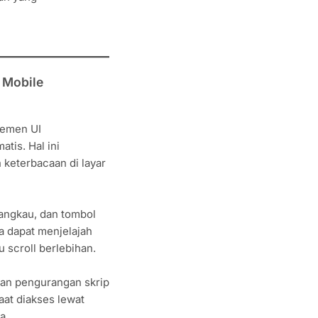
 Mobile
lemen UI
tis. Hal ini
keterbacaan di layar
ngkau, dan tombol
 dapat menjelajah
u scroll berlebihan.
dan pengurangan skrip
aat diakses lewat
a.