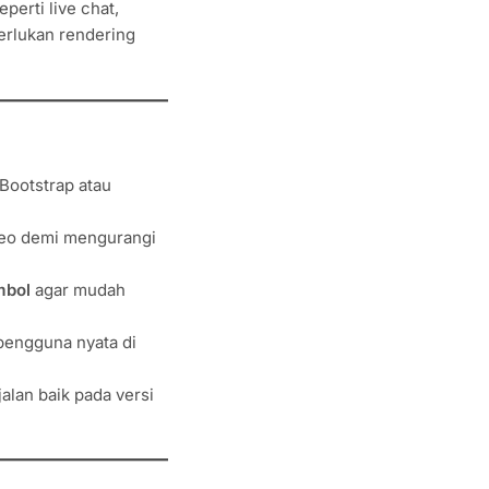
eperti live chat,
merlukan rendering
Bootstrap atau
eo demi mengurangi
mbol
agar mudah
engguna nyata di
alan baik pada versi