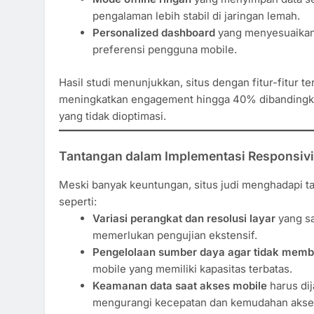
pengalaman lebih stabil di jaringan lemah.
Personalized dashboard
yang menyesuaikan 
preferensi pengguna mobile.
Hasil studi menunjukkan, situs dengan fitur-fitur te
meningkatkan engagement hingga 40% dibandingka
yang tidak dioptimasi.
Tantangan dalam Implementasi Responsivit
Meski banyak keuntungan, situs judi menghadapi t
seperti:
Variasi perangkat dan resolusi layar
yang s
memerlukan pengujian ekstensif.
Pengelolaan sumber daya agar tidak memb
mobile yang memiliki kapasitas terbatas.
Keamanan data saat akses mobile
harus dij
mengurangi kecepatan dan kemudahan akse