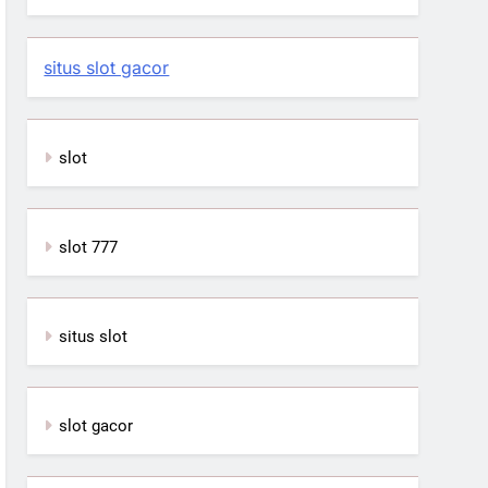
situs slot gacor
slot
slot 777
situs slot
slot gacor