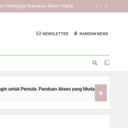
 dan Pentingnya Keamanan Akses Digital
 Panduan Akses yang Mudah Dipahami
 untuk Akses Lebih Fleksibel dan Aman
NEWSLETTER
RANDOM NEWS
vigasi Mudah untuk Pengguna Modern
ya Untuk Kulit Dan Kesehatan Anda.
 dan Pentingnya Keamanan Akses Digital
 Panduan Akses yang Mudah Dipahami
 untuk Akses Lebih Fleksibel dan Aman
emula: Panduan Akses yang Mudah Dipahami
Login Edw
2 Months Ag