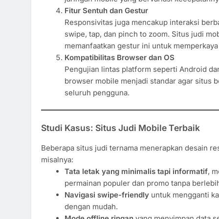
Fitur Sentuh dan Gestur
Responsivitas juga mencakup interaksi berb
swipe, tap, dan pinch to zoom. Situs judi mob
memanfaatkan gestur ini untuk memperkaya
Kompatibilitas Browser dan OS
Pengujian lintas platform seperti Android da
browser mobile menjadi standar agar situs b
seluruh pengguna.
Studi Kasus: Situs Judi Mobile Terbaik
Beberapa situs judi ternama menerapkan desain res
misalnya:
Tata letak yang minimalis tapi informatif
, 
permainan populer dan promo tanpa berlebi
Navigasi swipe-friendly
untuk mengganti ka
dengan mudah.
Mode offline ringan
yang menyimpan data s