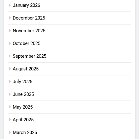
January 2026
December 2025
November 2025
October 2025
September 2025
August 2025
July 2025
June 2025
May 2025
April 2025
March 2025