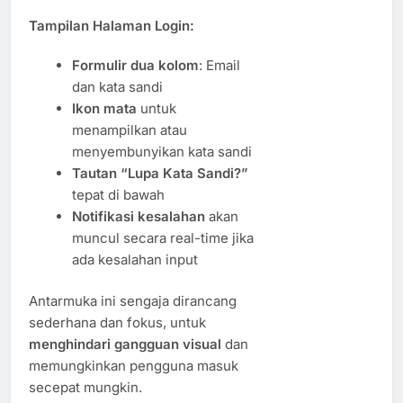
Tampilan Halaman Login:
Formulir dua kolom
: Email
dan kata sandi
Ikon mata
untuk
menampilkan atau
menyembunyikan kata sandi
Tautan “Lupa Kata Sandi?”
tepat di bawah
Notifikasi kesalahan
akan
muncul secara real-time jika
ada kesalahan input
Antarmuka ini sengaja dirancang
sederhana dan fokus, untuk
menghindari gangguan visual
dan
memungkinkan pengguna masuk
secepat mungkin.