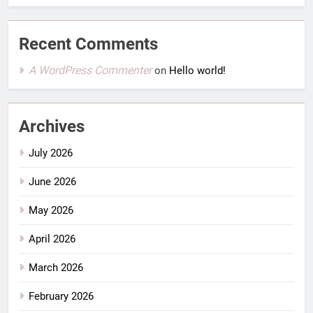
Recent Comments
A WordPress Commenter
on
Hello world!
Archives
July 2026
June 2026
May 2026
April 2026
March 2026
February 2026