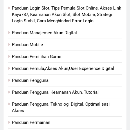
Panduan Login Slot, Tips Pemula Slot Online, Akses Link
Kaya787, Keamanan Akun Slot, Slot Mobile, Strategi
Login Stabil, Cara Menghindari Error Login
Panduan Manajemen Akun Digital
Panduan Mobile
Panduan Pemilihan Game
Panduan Pemula,Akses Akun,User Experience Digital
Panduan Pengguna
Panduan Pengguna, Keamanan Akun, Tutorial
Panduan Pengguna, Teknologi Digital, Optimalisasi
Akses
Panduan Permainan