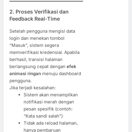
2. Proses Verifikasi dan
Feedback Real-Time
Setelah pengguna mengisi data
login dan menekan tombol
“Masuk”, sistem segera
memverifikasi kredensial. Apabila
berhasil, transisi halaman
berlangsung cepat dengan
efek
animasi ringan
menuju dashboard
pengguna.
Jika terjadi kesalahan:
Sistem akan menampilkan
notifikasi merah dengan
pesan spesifik (contoh:
“Kata sandi salah”)
Tidak ada reload halaman,
hanya pembaruan