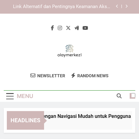
Skip
EDWINSLOT Login untuk Pemula: Panduan Akses
to
yang Mudah Dipahami
content
Login Edwinslot Mobile Friendly untuk Akses
Lebih Fleksibel dan Aman
TIARA4D Login dengan Navigasi Mudah untuk
Pengguna Modern
Link Alternatif dan Pentingnya Keamanan Akses
Digital
EDWINSLOT Login untuk Pemula: Panduan Akses
yang Mudah Dipahami
Olay Merkezi
Dapatkan Perawatan Kecantikan Terbaik Di
Login Edwinslot Mobile Friendly untuk Akses
NEWSLETTER
RANDOM NEWS
Lebih Fleksibel dan Aman
Olay Merkezi. Klinik Terpercaya Untuk Kulit
Dan Kesehatan Anda.
MENU
IARA4D Login dengan Navigasi Mudah untuk Pengguna Moder
HEADLINES
Month Ago