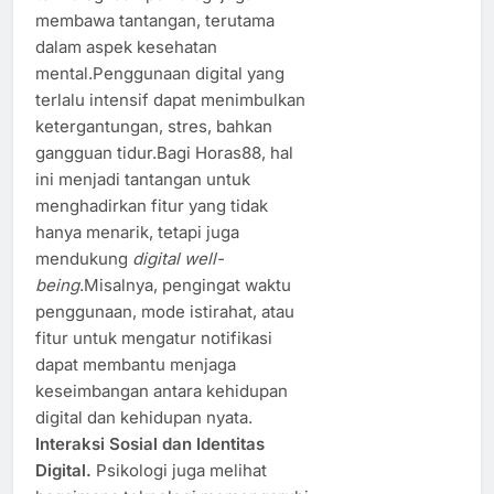
membawa tantangan, terutama
dalam aspek kesehatan
mental.Penggunaan digital yang
terlalu intensif dapat menimbulkan
ketergantungan, stres, bahkan
gangguan tidur.Bagi Horas88, hal
ini menjadi tantangan untuk
menghadirkan fitur yang tidak
hanya menarik, tetapi juga
mendukung
digital well-
being
.Misalnya, pengingat waktu
penggunaan, mode istirahat, atau
fitur untuk mengatur notifikasi
dapat membantu menjaga
keseimbangan antara kehidupan
digital dan kehidupan nyata.
Interaksi Sosial dan Identitas
Digital.
Psikologi juga melihat