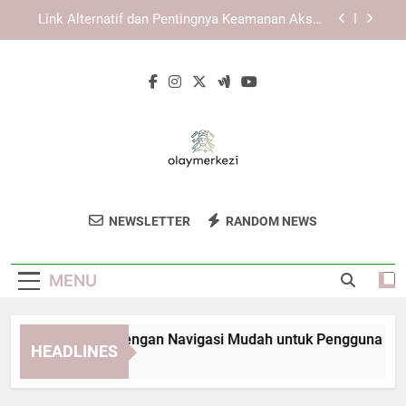
Skip
EDWINSLOT Login untuk Pemula: Panduan Akses
to
yang Mudah Dipahami
content
Login Edwinslot Mobile Friendly untuk Akses
Lebih Fleksibel dan Aman
TIARA4D Login dengan Navigasi Mudah untuk
Pengguna Modern
Link Alternatif dan Pentingnya Keamanan Akses
Digital
EDWINSLOT Login untuk Pemula: Panduan Akses
yang Mudah Dipahami
Olay Merkezi
Dapatkan Perawatan Kecantikan Terbaik Di
Login Edwinslot Mobile Friendly untuk Akses
NEWSLETTER
RANDOM NEWS
Lebih Fleksibel dan Aman
Olay Merkezi. Klinik Terpercaya Untuk Kulit
Dan Kesehatan Anda.
MENU
IARA4D Login dengan Navigasi Mudah untuk Pengguna Mode
HEADLINES
 Weeks Ago