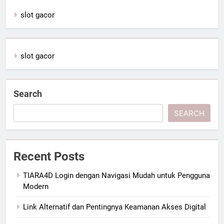
slot gacor
slot gacor
Search
SEARCH
Recent Posts
TIARA4D Login dengan Navigasi Mudah untuk Pengguna
Modern
Link Alternatif dan Pentingnya Keamanan Akses Digital