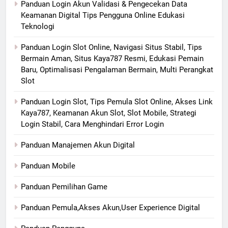
Panduan Login Akun Validasi & Pengecekan Data
Keamanan Digital Tips Pengguna Online Edukasi
Teknologi
Panduan Login Slot Online, Navigasi Situs Stabil, Tips
Bermain Aman, Situs Kaya787 Resmi, Edukasi Pemain
Baru, Optimalisasi Pengalaman Bermain, Multi Perangkat
Slot
Panduan Login Slot, Tips Pemula Slot Online, Akses Link
Kaya787, Keamanan Akun Slot, Slot Mobile, Strategi
Login Stabil, Cara Menghindari Error Login
Panduan Manajemen Akun Digital
Panduan Mobile
Panduan Pemilihan Game
Panduan Pemula,Akses Akun,User Experience Digital