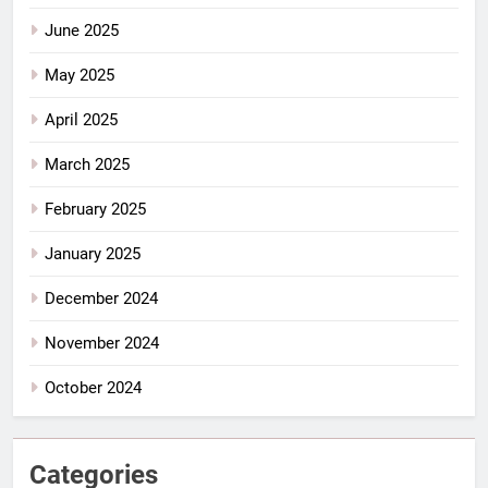
June 2025
May 2025
April 2025
March 2025
February 2025
January 2025
December 2024
November 2024
October 2024
Categories