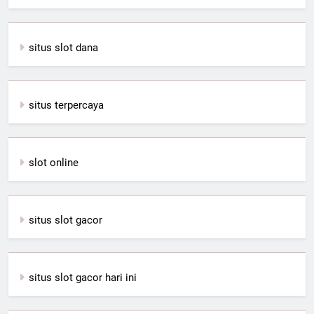
situs slot dana
situs terpercaya
slot online
situs slot gacor
situs slot gacor hari ini