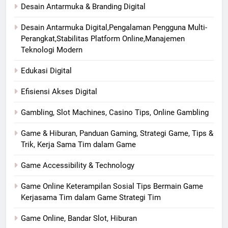
Desain Antarmuka & Branding Digital
Desain Antarmuka Digital,Pengalaman Pengguna Multi-
Perangkat,Stabilitas Platform Online,Manajemen
Teknologi Modern
Edukasi Digital
Efisiensi Akses Digital
Gambling, Slot Machines, Casino Tips, Online Gambling
Game & Hiburan, Panduan Gaming, Strategi Game, Tips &
Trik, Kerja Sama Tim dalam Game
Game Accessibility & Technology
Game Online Keterampilan Sosial Tips Bermain Game
Kerjasama Tim dalam Game Strategi Tim
Game Online, Bandar Slot, Hiburan