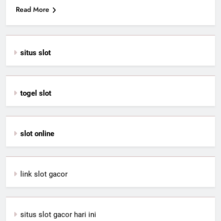
Read More
situs slot
togel slot
slot online
link slot gacor
situs slot gacor hari ini