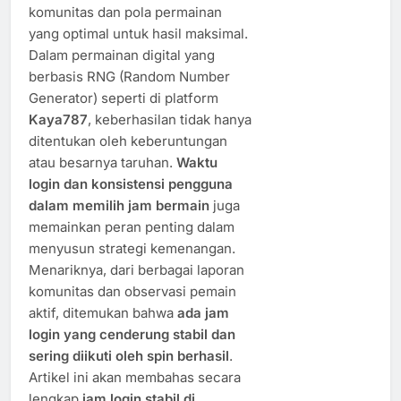
komunitas dan pola permainan
yang optimal untuk hasil maksimal.
Dalam permainan digital yang
berbasis RNG (Random Number
Generator) seperti di platform
Kaya787
, keberhasilan tidak hanya
ditentukan oleh keberuntungan
atau besarnya taruhan.
Waktu
login dan konsistensi pengguna
dalam memilih jam bermain
juga
memainkan peran penting dalam
menyusun strategi kemenangan.
Menariknya, dari berbagai laporan
komunitas dan observasi pemain
aktif, ditemukan bahwa
ada jam
login yang cenderung stabil dan
sering diikuti oleh spin berhasil
.
Artikel ini akan membahas secara
lengkap
jam login stabil di