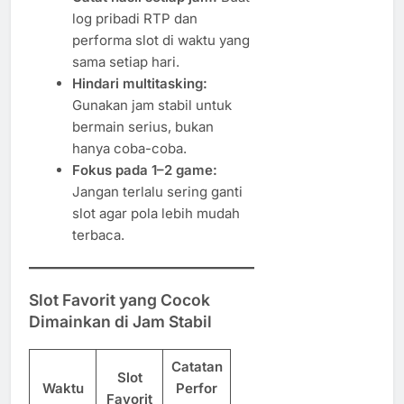
log pribadi RTP dan
performa slot di waktu yang
sama setiap hari.
Hindari multitasking:
Gunakan jam stabil untuk
bermain serius, bukan
hanya coba-coba.
Fokus pada 1–2 game:
Jangan terlalu sering ganti
slot agar pola lebih mudah
terbaca.
Slot Favorit yang Cocok
Dimainkan di Jam Stabil
Catatan
Slot
Waktu
Perfor
Favorit