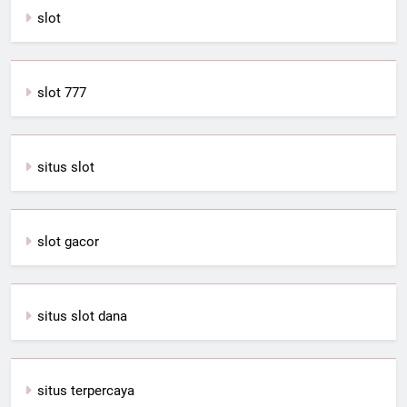
slot
slot 777
situs slot
slot gacor
situs slot dana
situs terpercaya