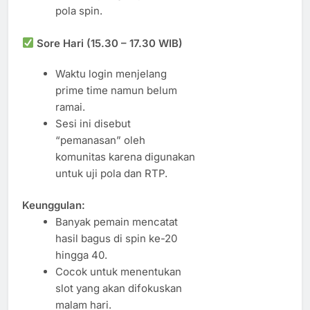
pola spin.
Sore Hari (15.30 – 17.30 WIB)
Waktu login menjelang
prime time namun belum
ramai.
Sesi ini disebut
“pemanasan” oleh
komunitas karena digunakan
untuk uji pola dan RTP.
Keunggulan:
Banyak pemain mencatat
hasil bagus di spin ke-20
hingga 40.
Cocok untuk menentukan
slot yang akan difokuskan
malam hari.