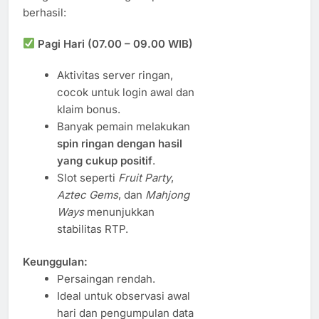
berhasil:
Pagi Hari (07.00 – 09.00 WIB)
Aktivitas server ringan,
cocok untuk login awal dan
klaim bonus.
Banyak pemain melakukan
spin ringan dengan hasil
yang cukup positif
.
Slot seperti
Fruit Party
,
Aztec Gems
, dan
Mahjong
Ways
menunjukkan
stabilitas RTP.
Keunggulan:
Persaingan rendah.
Ideal untuk observasi awal
hari dan pengumpulan data