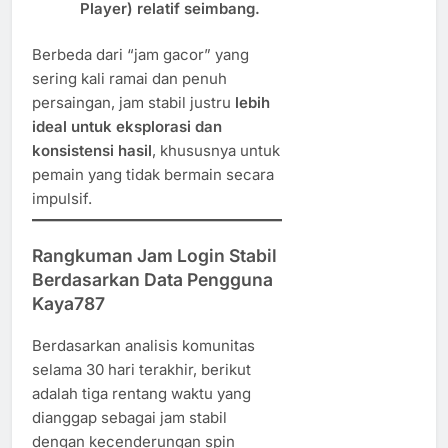
Player) relatif seimbang.
Berbeda dari “jam gacor” yang
sering kali ramai dan penuh
persaingan, jam stabil justru
lebih
ideal untuk eksplorasi dan
konsistensi hasil
, khususnya untuk
pemain yang tidak bermain secara
impulsif.
Rangkuman Jam Login Stabil
Berdasarkan Data Pengguna
Kaya787
Berdasarkan analisis komunitas
selama 30 hari terakhir, berikut
adalah tiga rentang waktu yang
dianggap sebagai jam stabil
dengan kecenderungan spin