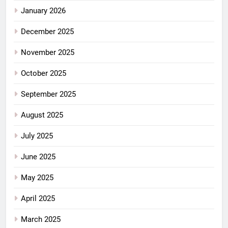
January 2026
December 2025
November 2025
October 2025
September 2025
August 2025
July 2025
June 2025
May 2025
April 2025
March 2025