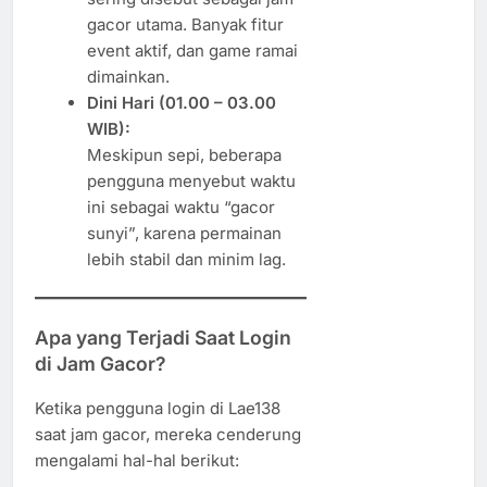
gacor utama. Banyak fitur
event aktif, dan game ramai
dimainkan.
Dini Hari (01.00 – 03.00
WIB):
Meskipun sepi, beberapa
pengguna menyebut waktu
ini sebagai waktu “gacor
sunyi”, karena permainan
lebih stabil dan minim lag.
Apa yang Terjadi Saat Login
di Jam Gacor?
Ketika pengguna login di Lae138
saat jam gacor, mereka cenderung
mengalami hal-hal berikut: