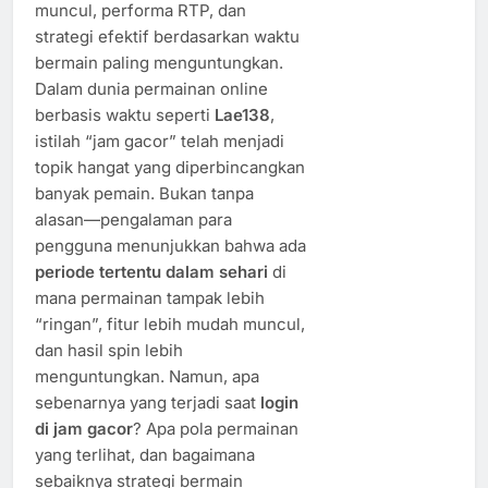
muncul, performa RTP, dan
strategi efektif berdasarkan waktu
bermain paling menguntungkan.
Dalam dunia permainan online
berbasis waktu seperti
Lae138
,
istilah “jam gacor” telah menjadi
topik hangat yang diperbincangkan
banyak pemain. Bukan tanpa
alasan—pengalaman para
pengguna menunjukkan bahwa ada
periode tertentu dalam sehari
di
mana permainan tampak lebih
“ringan”, fitur lebih mudah muncul,
dan hasil spin lebih
menguntungkan. Namun, apa
sebenarnya yang terjadi saat
login
di jam gacor
? Apa pola permainan
yang terlihat, dan bagaimana
sebaiknya strategi bermain