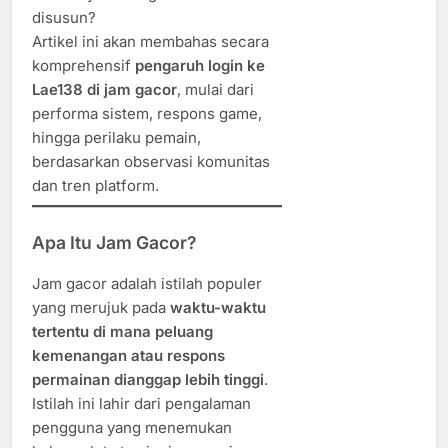
disusun?
Artikel ini akan membahas secara
komprehensif
pengaruh login ke
Lae138 di jam gacor
, mulai dari
performa sistem, respons game,
hingga perilaku pemain,
berdasarkan observasi komunitas
dan tren platform.
Apa Itu Jam Gacor?
Jam gacor adalah istilah populer
yang merujuk pada
waktu-waktu
tertentu di mana peluang
kemenangan atau respons
permainan dianggap lebih tinggi
.
Istilah ini lahir dari pengalaman
pengguna yang menemukan