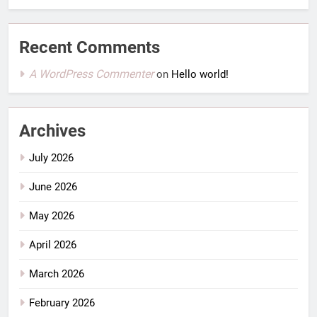
Recent Comments
A WordPress Commenter
on
Hello world!
Archives
July 2026
June 2026
May 2026
April 2026
March 2026
February 2026