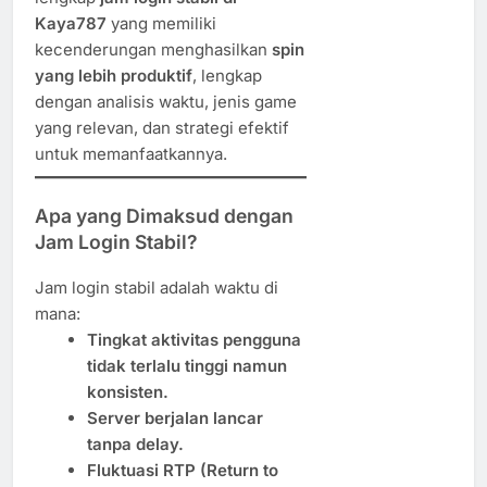
Kaya787
yang memiliki
kecenderungan menghasilkan
spin
yang lebih produktif
, lengkap
dengan analisis waktu, jenis game
yang relevan, dan strategi efektif
untuk memanfaatkannya.
Apa yang Dimaksud dengan
Jam Login Stabil?
Jam login stabil adalah waktu di
mana:
Tingkat aktivitas pengguna
tidak terlalu tinggi namun
konsisten.
Server berjalan lancar
tanpa delay.
Fluktuasi RTP (Return to