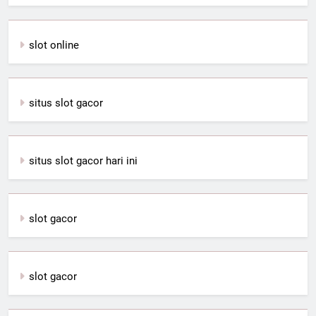
slot online
situs slot gacor
situs slot gacor hari ini
slot gacor
slot gacor