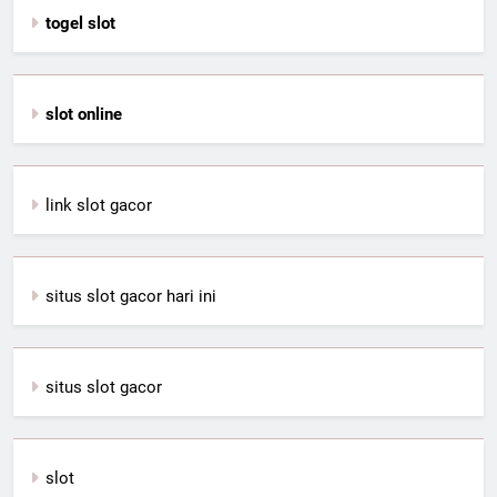
togel slot
slot online
link slot gacor
situs slot gacor hari ini
situs slot gacor
slot