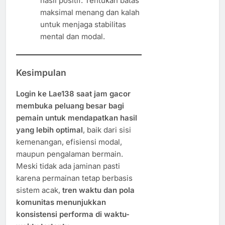
hasil positif. Tentukan batas
maksimal menang dan kalah
untuk menjaga stabilitas
mental dan modal.
Kesimpulan
Login ke Lae138 saat jam gacor
membuka peluang besar bagi
pemain untuk mendapatkan hasil
yang lebih optimal
, baik dari sisi
kemenangan, efisiensi modal,
maupun pengalaman bermain.
Meski tidak ada jaminan pasti
karena permainan tetap berbasis
sistem acak,
tren waktu dan pola
komunitas menunjukkan
konsistensi performa di waktu-