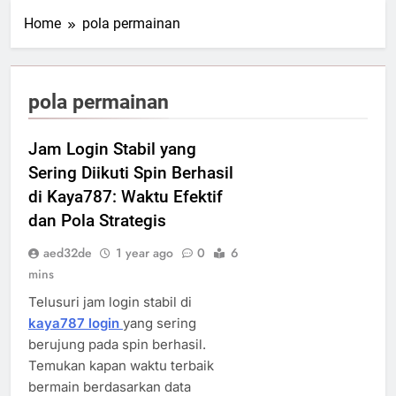
Home
pola permainan
pola permainan
Jam Login Stabil yang
Sering Diikuti Spin Berhasil
di Kaya787: Waktu Efektif
dan Pola Strategis
aed32de
1 year ago
0
6
mins
Telusuri jam login stabil di
kaya787 login
yang sering
berujung pada spin berhasil.
Temukan kapan waktu terbaik
bermain berdasarkan data