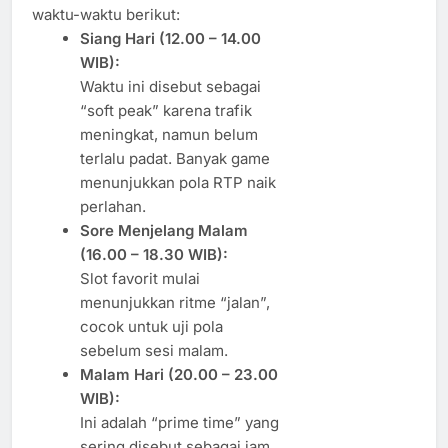
waktu-waktu berikut:
Siang Hari (12.00 – 14.00
WIB):
Waktu ini disebut sebagai
“soft peak” karena trafik
meningkat, namun belum
terlalu padat. Banyak game
menunjukkan pola RTP naik
perlahan.
Sore Menjelang Malam
(16.00 – 18.30 WIB):
Slot favorit mulai
menunjukkan ritme “jalan”,
cocok untuk uji pola
sebelum sesi malam.
Malam Hari (20.00 – 23.00
WIB):
Ini adalah “prime time” yang
sering disebut sebagai jam