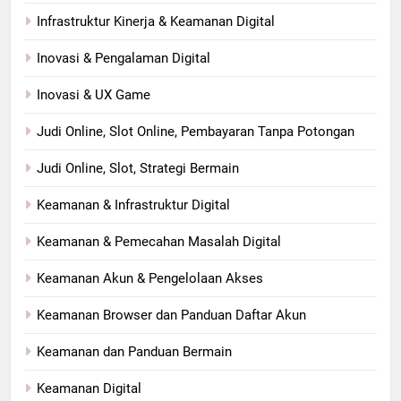
Infrastruktur Kinerja & Keamanan Digital
Inovasi & Pengalaman Digital
Inovasi & UX Game
Judi Online, Slot Online, Pembayaran Tanpa Potongan
Judi Online, Slot, Strategi Bermain
Keamanan & Infrastruktur Digital
Keamanan & Pemecahan Masalah Digital
Keamanan Akun & Pengelolaan Akses
Keamanan Browser dan Panduan Daftar Akun
Keamanan dan Panduan Bermain
Keamanan Digital