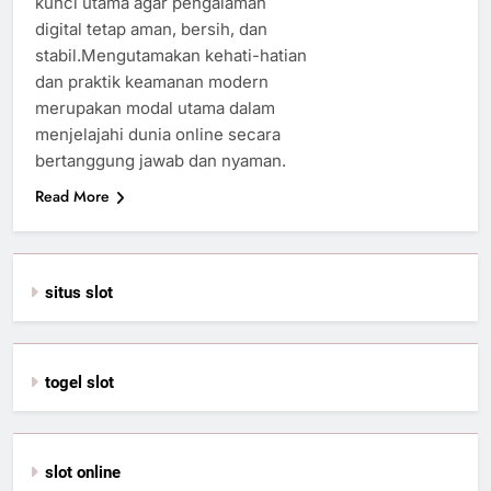
kunci utama agar pengalaman
digital tetap aman, bersih, dan
stabil.Mengutamakan kehati-hatian
dan praktik keamanan modern
merupakan modal utama dalam
menjelajahi dunia online secara
bertanggung jawab dan nyaman.
Read More
situs slot
togel slot
slot online