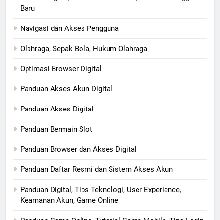
Baru
Navigasi dan Akses Pengguna
Olahraga, Sepak Bola, Hukum Olahraga
Optimasi Browser Digital
Panduan Akses Akun Digital
Panduan Akses Digital
Panduan Bermain Slot
Panduan Browser dan Akses Digital
Panduan Daftar Resmi dan Sistem Akses Akun
Panduan Digital, Tips Teknologi, User Experience,
Keamanan Akun, Game Online