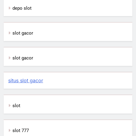
depo slot
slot gacor
slot gacor
situs slot gacor
slot
slot 777