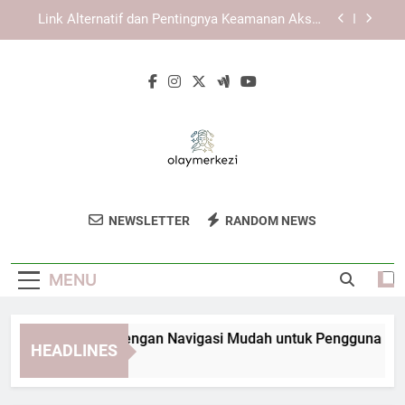
Skip
EDWINSLOT Login untuk Pemula: Panduan Akses
to
yang Mudah Dipahami
content
Login Edwinslot Mobile Friendly untuk Akses
Lebih Fleksibel dan Aman
TIARA4D Login dengan Navigasi Mudah untuk
Pengguna Modern
Link Alternatif dan Pentingnya Keamanan Akses
Digital
EDWINSLOT Login untuk Pemula: Panduan Akses
yang Mudah Dipahami
Olay Merkezi
Dapatkan Perawatan Kecantikan Terbaik Di
Login Edwinslot Mobile Friendly untuk Akses
NEWSLETTER
RANDOM NEWS
Lebih Fleksibel dan Aman
Olay Merkezi. Klinik Terpercaya Untuk Kulit
Dan Kesehatan Anda.
MENU
IARA4D Login dengan Navigasi Mudah untuk Pengguna Moder
HEADLINES
Month Ago