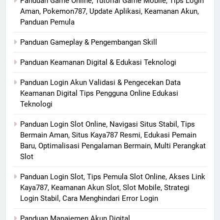
Panduan Game Online, Tutorial Game Mobile, Tips Login
Aman, Pokemon787, Update Aplikasi, Keamanan Akun,
Panduan Pemula
Panduan Gameplay & Pengembangan Skill
Panduan Keamanan Digital & Edukasi Teknologi
Panduan Login Akun Validasi & Pengecekan Data
Keamanan Digital Tips Pengguna Online Edukasi
Teknologi
Panduan Login Slot Online, Navigasi Situs Stabil, Tips
Bermain Aman, Situs Kaya787 Resmi, Edukasi Pemain
Baru, Optimalisasi Pengalaman Bermain, Multi Perangkat
Slot
Panduan Login Slot, Tips Pemula Slot Online, Akses Link
Kaya787, Keamanan Akun Slot, Slot Mobile, Strategi
Login Stabil, Cara Menghindari Error Login
Panduan Manajemen Akun Digital