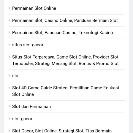
Permainan Slot Online
Permainan Slot, Casino Online, Panduan Bermain Slot
Permainan Slot, Panduan Casino, Teknologi Kasino
situs slot gacor
Situs Slot Terpercaya, Game Slot Online, Provider Slot
Terpopuler, Strategi Menang Slot, Bonus & Promo Slot
slot
Slot 4D Game Guide Strategi Pemilihan Game Edukasi
Slot Online
Slot dan Permainan
slot gacor
Slot Gacor, Slot Online, Strategi Slot, Tips Bermain