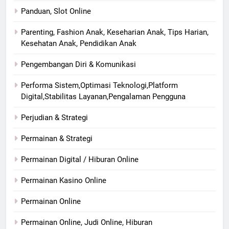
Panduan, Slot Online
Parenting, Fashion Anak, Keseharian Anak, Tips Harian,
Kesehatan Anak, Pendidikan Anak
Pengembangan Diri & Komunikasi
Performa Sistem,Optimasi Teknologi,Platform
Digital,Stabilitas Layanan,Pengalaman Pengguna
Perjudian & Strategi
Permainan & Strategi
Permainan Digital / Hiburan Online
Permainan Kasino Online
Permainan Online
Permainan Online, Judi Online, Hiburan