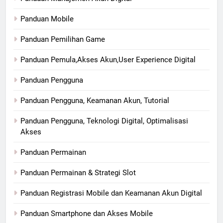
Panduan Mobile
Panduan Pemilihan Game
Panduan Pemula,Akses Akun,User Experience Digital
Panduan Pengguna
Panduan Pengguna, Keamanan Akun, Tutorial
Panduan Pengguna, Teknologi Digital, Optimalisasi
Akses
Panduan Permainan
Panduan Permainan & Strategi Slot
Panduan Registrasi Mobile dan Keamanan Akun Digital
Panduan Smartphone dan Akses Mobile