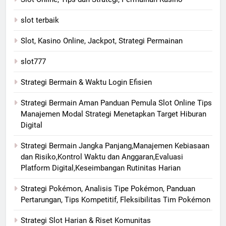
slot terbaik
Slot, Kasino Online, Jackpot, Strategi Permainan
slot777
Strategi Bermain & Waktu Login Efisien
Strategi Bermain Aman Panduan Pemula Slot Online Tips
Manajemen Modal Strategi Menetapkan Target Hiburan
Digital
Strategi Bermain Jangka Panjang,Manajemen Kebiasaan
dan Risiko,Kontrol Waktu dan Anggaran,Evaluasi
Platform Digital,Keseimbangan Rutinitas Harian
Strategi Pokémon, Analisis Tipe Pokémon, Panduan
Pertarungan, Tips Kompetitif, Fleksibilitas Tim Pokémon
Strategi Slot Harian & Riset Komunitas