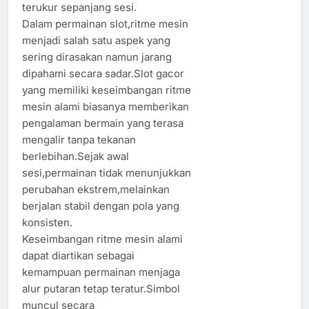
terukur sepanjang sesi.
Dalam permainan slot,ritme mesin
menjadi salah satu aspek yang
sering dirasakan namun jarang
dipahami secara sadar.Slot gacor
yang memiliki keseimbangan ritme
mesin alami biasanya memberikan
pengalaman bermain yang terasa
mengalir tanpa tekanan
berlebihan.Sejak awal
sesi,permainan tidak menunjukkan
perubahan ekstrem,melainkan
berjalan stabil dengan pola yang
konsisten.
Keseimbangan ritme mesin alami
dapat diartikan sebagai
kemampuan permainan menjaga
alur putaran tetap teratur.Simbol
muncul secara