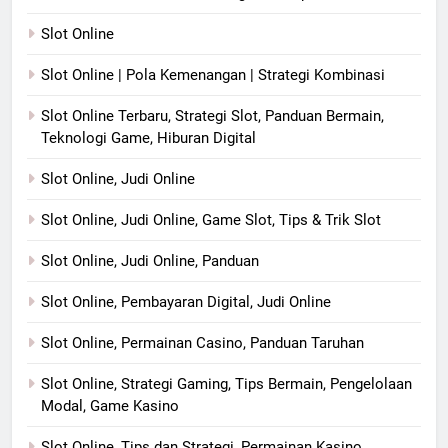
Slot Online
Slot Online | Pola Kemenangan | Strategi Kombinasi
Slot Online Terbaru, Strategi Slot, Panduan Bermain,
Teknologi Game, Hiburan Digital
Slot Online, Judi Online
Slot Online, Judi Online, Game Slot, Tips & Trik Slot
Slot Online, Judi Online, Panduan
Slot Online, Pembayaran Digital, Judi Online
Slot Online, Permainan Casino, Panduan Taruhan
Slot Online, Strategi Gaming, Tips Bermain, Pengelolaan
Modal, Game Kasino
Slot Online, Tips dan Strategi, Permainan Kasino