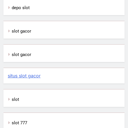
depo slot
slot gacor
slot gacor
situs slot gacor
slot
slot 777