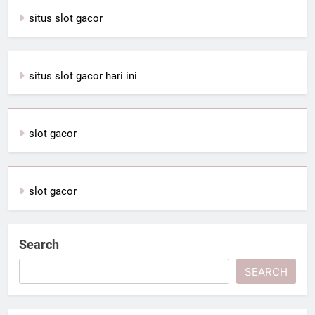
situs slot gacor
situs slot gacor hari ini
slot gacor
slot gacor
Search
SEARCH