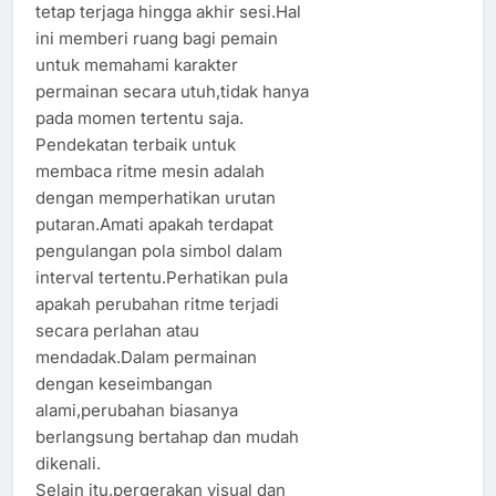
tetap terjaga hingga akhir sesi.Hal
ini memberi ruang bagi pemain
untuk memahami karakter
permainan secara utuh,tidak hanya
pada momen tertentu saja.
Pendekatan terbaik untuk
membaca ritme mesin adalah
dengan memperhatikan urutan
putaran.Amati apakah terdapat
pengulangan pola simbol dalam
interval tertentu.Perhatikan pula
apakah perubahan ritme terjadi
secara perlahan atau
mendadak.Dalam permainan
dengan keseimbangan
alami,perubahan biasanya
berlangsung bertahap dan mudah
dikenali.
Selain itu,pergerakan visual dan