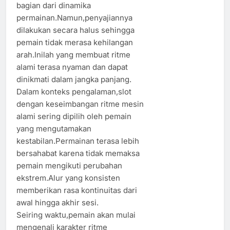
bagian dari dinamika
permainan.Namun,penyajiannya
dilakukan secara halus sehingga
pemain tidak merasa kehilangan
arah.Inilah yang membuat ritme
alami terasa nyaman dan dapat
dinikmati dalam jangka panjang.
Dalam konteks pengalaman,slot
dengan keseimbangan ritme mesin
alami sering dipilih oleh pemain
yang mengutamakan
kestabilan.Permainan terasa lebih
bersahabat karena tidak memaksa
pemain mengikuti perubahan
ekstrem.Alur yang konsisten
memberikan rasa kontinuitas dari
awal hingga akhir sesi.
Seiring waktu,pemain akan mulai
mengenali karakter ritme