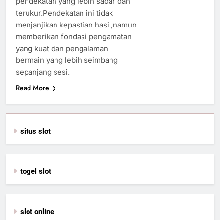
pendekatan yang lebih sadar dan
terukur.Pendekatan ini tidak
menjanjikan kepastian hasil,namun
memberikan fondasi pengamatan
yang kuat dan pengalaman
bermain yang lebih seimbang
sepanjang sesi.
Read More
situs slot
togel slot
slot online