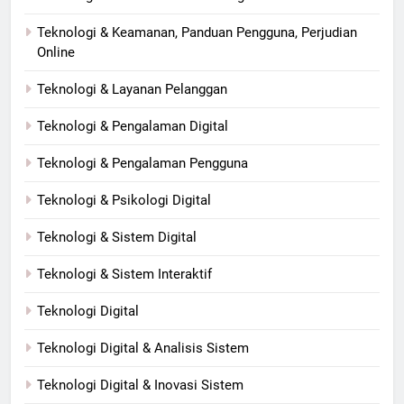
Teknologi & Keamanan, Panduan Pengguna, Perjudian
Online
Teknologi & Layanan Pelanggan
Teknologi & Pengalaman Digital
Teknologi & Pengalaman Pengguna
Teknologi & Psikologi Digital
Teknologi & Sistem Digital
Teknologi & Sistem Interaktif
Teknologi Digital
Teknologi Digital & Analisis Sistem
Teknologi Digital & Inovasi Sistem