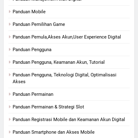
Panduan Mobile
Panduan Pemilihan Game
Panduan Pemula,Akses Akun,User Experience Digital
Panduan Pengguna
Panduan Pengguna, Keamanan Akun, Tutorial
Panduan Pengguna, Teknologi Digital, Optimalisasi
Akses
Panduan Permainan
Panduan Permainan & Strategi Slot
Panduan Registrasi Mobile dan Keamanan Akun Digital
Panduan Smartphone dan Akses Mobile