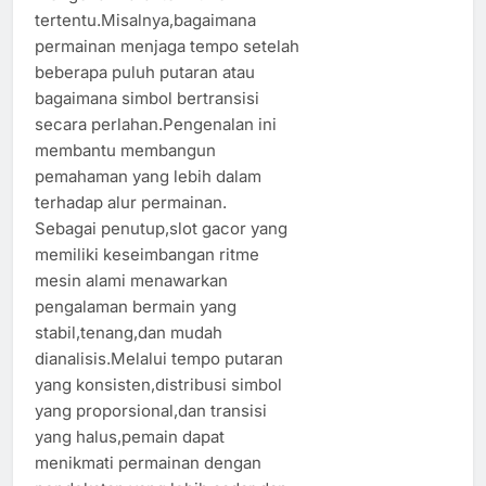
tertentu.Misalnya,bagaimana
permainan menjaga tempo setelah
beberapa puluh putaran atau
bagaimana simbol bertransisi
secara perlahan.Pengenalan ini
membantu membangun
pemahaman yang lebih dalam
terhadap alur permainan.
Sebagai penutup,slot gacor yang
memiliki keseimbangan ritme
mesin alami menawarkan
pengalaman bermain yang
stabil,tenang,dan mudah
dianalisis.Melalui tempo putaran
yang konsisten,distribusi simbol
yang proporsional,dan transisi
yang halus,pemain dapat
menikmati permainan dengan