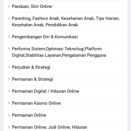
Panduan, Slot Online
Parenting, Fashion Anak, Keseharian Anak, Tips Harian,
Kesehatan Anak, Pendidikan Anak
Pengembangan Diri & Komunikasi
Performa Sistem,Optimasi Teknologi,Platform
Digital,Stabilitas Layanan,Pengalaman Pengguna
Perjudian & Strategi
Permainan & Strategi
Permainan Digital / Hiburan Online
Permainan Kasino Online
Permainan Online
Permainan Online, Judi Online, Hiburan