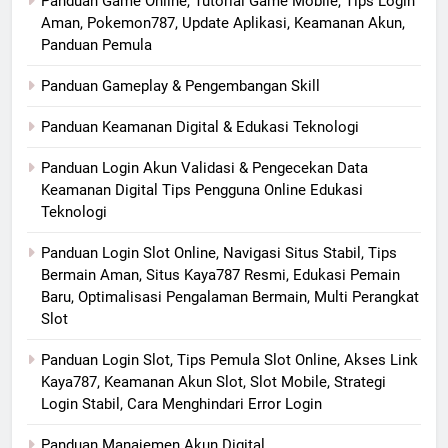
Panduan Game Online, Tutorial Game Mobile, Tips Login
Aman, Pokemon787, Update Aplikasi, Keamanan Akun,
Panduan Pemula
Panduan Gameplay & Pengembangan Skill
Panduan Keamanan Digital & Edukasi Teknologi
Panduan Login Akun Validasi & Pengecekan Data
Keamanan Digital Tips Pengguna Online Edukasi
Teknologi
Panduan Login Slot Online, Navigasi Situs Stabil, Tips
Bermain Aman, Situs Kaya787 Resmi, Edukasi Pemain
Baru, Optimalisasi Pengalaman Bermain, Multi Perangkat
Slot
Panduan Login Slot, Tips Pemula Slot Online, Akses Link
Kaya787, Keamanan Akun Slot, Slot Mobile, Strategi
Login Stabil, Cara Menghindari Error Login
Panduan Manajemen Akun Digital