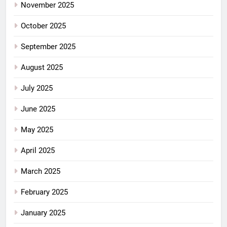
November 2025
October 2025
September 2025
August 2025
July 2025
June 2025
May 2025
April 2025
March 2025
February 2025
January 2025