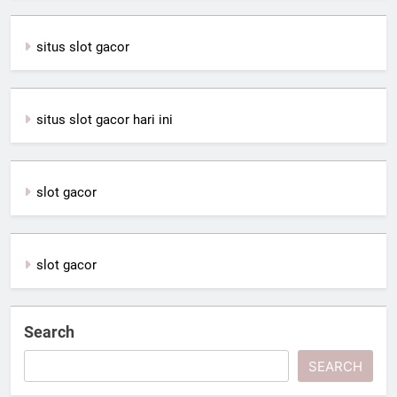
situs slot gacor
situs slot gacor hari ini
slot gacor
slot gacor
Search
SEARCH