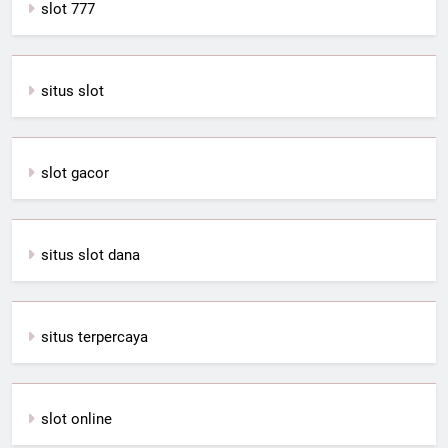
slot 777
situs slot
slot gacor
situs slot dana
situs terpercaya
slot online