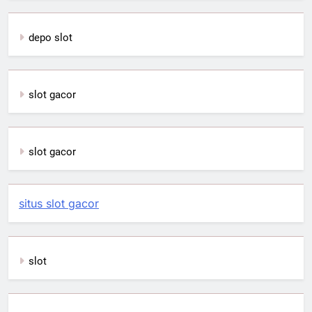
depo slot
slot gacor
slot gacor
situs slot gacor
slot