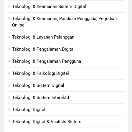
Teknologi & Keamanan Sistem Digital
Teknologi & Keamanan, Panduan Pengguna, Perjudian
Online
Teknologi & Layanan Pelanggan
Teknologi & Pengalaman Digital
Teknologi & Pengalaman Pengguna
Teknologi & Psikologi Digital
Teknologi & Sistem Digital
Teknologi & Sistem Interaktif
Teknologi Digital
Teknologi Digital & Analisis Sistem