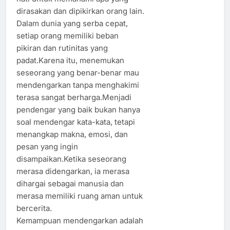
dirasakan dan dipikirkan orang lain.
Dalam dunia yang serba cepat,
setiap orang memiliki beban
pikiran dan rutinitas yang
padat.Karena itu, menemukan
seseorang yang benar-benar mau
mendengarkan tanpa menghakimi
terasa sangat berharga.Menjadi
pendengar yang baik bukan hanya
soal mendengar kata-kata, tetapi
menangkap makna, emosi, dan
pesan yang ingin
disampaikan.Ketika seseorang
merasa didengarkan, ia merasa
dihargai sebagai manusia dan
merasa memiliki ruang aman untuk
bercerita.
Kemampuan mendengarkan adalah