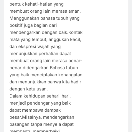
bentuk kehati-hatian yang
membuat orang lain merasa aman.
Menggunakan bahasa tubuh yang
positif juga bagian dari
mendengarkan dengan baik.Kontak
mata yang lembut, anggukan kecil,
dan ekspresi wajah yang
menunjukkan perhatian dapat
membuat orang lain merasa benar-
benar didengarkan.Bahasa tubuh
yang baik menciptakan kehangatan
dan menunjukkan bahwa kita hadir
dengan ketulusan.
Dalam kehidupan sehari-hari,
menjadi pendengar yang baik
dapat membawa dampak
besar.Misalnya, mendengarkan
pasangan tanpa menyela dapat
membantu memperbaiki