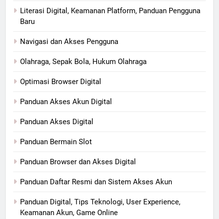
Literasi Digital, Keamanan Platform, Panduan Pengguna
Baru
Navigasi dan Akses Pengguna
Olahraga, Sepak Bola, Hukum Olahraga
Optimasi Browser Digital
Panduan Akses Akun Digital
Panduan Akses Digital
Panduan Bermain Slot
Panduan Browser dan Akses Digital
Panduan Daftar Resmi dan Sistem Akses Akun
Panduan Digital, Tips Teknologi, User Experience,
Keamanan Akun, Game Online