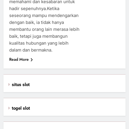
memahami dan kesabaran untuk
hadir sepenuhnya.Ketika
seseorang mampu mendengarkan
dengan baik, ia tidak hanya
membantu orang lain merasa lebih
baik, tetapi juga membangun
kualitas hubungan yang lebih
dalam dan bermakna.
Read More
situs slot
togel slot