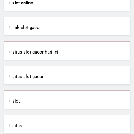
slot online
link slot gacor
situs slot gacor hari ini
situs slot gacor
slot
situs