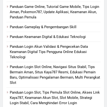
Panduan Game Online, Tutorial Game Mobile, Tips Login
Aman, Pokemon787, Update Aplikasi, Keamanan Akun,
Panduan Pemula
Panduan Gameplay & Pengembangan Skill
Panduan Keamanan Digital & Edukasi Teknologi
Panduan Login Akun Validasi & Pengecekan Data
Keamanan Digital Tips Pengguna Online Edukasi
Teknologi
Panduan Login Slot Online, Navigasi Situs Stabil, Tips
Bermain Aman, Situs Kaya787 Resmi, Edukasi Pemain
Baru, Optimalisasi Pengalaman Bermain, Multi Perangkat
Slot
Panduan Login Slot, Tips Pemula Slot Online, Akses Link
Kaya787, Keamanan Akun Slot, Slot Mobile, Strategi
Login Stabil, Cara Menghindari Error Login