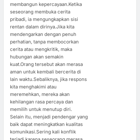
membangun kepercayaan.Ketika
seseorang membuka cerita
pribadi, ia mengungkapkan sisi
rentan dalam dirinya.Jika kita
mendengarkan dengan penuh
perhatian, tanpa membocorkan
cerita atau mengkritik, maka
hubungan akan semakin
kuat.Orang tersebut akan merasa
aman untuk kembali bercerita di
lain waktu.Sebaliknya, jika respons
kita menghakimi atau
meremehkan, mereka akan
kehilangan rasa percaya dan
memilih untuk menutup diri.
Selain itu, menjadi pendengar yang
baik dapat meningkatkan kualitas
komunikasi.Sering kali konflik
terjadi karena seseorang merasa