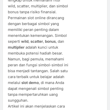
lengkap untuk memahami fitur
wild, scatter, multiplier, dan simbol
bonus tanpa risiko finansial.
Permainan slot online dirancang
dengan berbagai simbol yang
memiliki peran penting dalam
menentukan kemenangan. Simbol
seperti
wild
,
scatter
,
bonus
, dan
multiplier
adalah kunci untuk
membuka potensi hadiah besar.
Namun, bagi pemula, memahami
peran dan fungsi simbol-simbol ini
bisa menjadi tantangan. Salah satu
cara terbaik untuk belajar adalah
melalui
slot demo
, di mana Anda
dapat mengenali simbol penting
tanpa mempertaruhkan uang
sungguhan.
Artikel ini akan menjelaskan cara