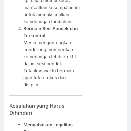
spin atau multiplikator,
manfaatkan kesempatan ini
untuk memaksimalkan
kemenangan tambahan.
Bermain Sesi Pendek dan
Terkontrol
Mesin menguntungkan
cenderung memberikan
kemenangan lebih efektif
dalam sesi pendek.
Tetapkan waktu bermain
agar tetap fokus dan
disiplin.
Kesalahan yang Harus
Dihindari
Mengabaikan Legalitas