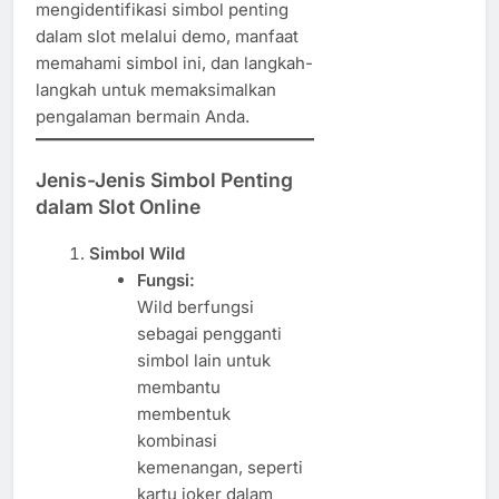
mengidentifikasi simbol penting
dalam slot melalui demo, manfaat
memahami simbol ini, dan langkah-
langkah untuk memaksimalkan
pengalaman bermain Anda.
Jenis-Jenis Simbol Penting
dalam Slot Online
Simbol Wild
Fungsi:
Wild berfungsi
sebagai pengganti
simbol lain untuk
membantu
membentuk
kombinasi
kemenangan, seperti
kartu joker dalam