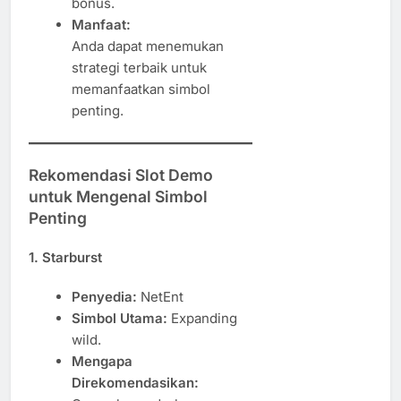
bonus.
Manfaat:
Anda dapat menemukan
strategi terbaik untuk
memanfaatkan simbol
penting.
Rekomendasi Slot Demo
untuk Mengenal Simbol
Penting
1. Starburst
Penyedia:
NetEnt
Simbol Utama:
Expanding
wild.
Mengapa
Direkomendasikan: