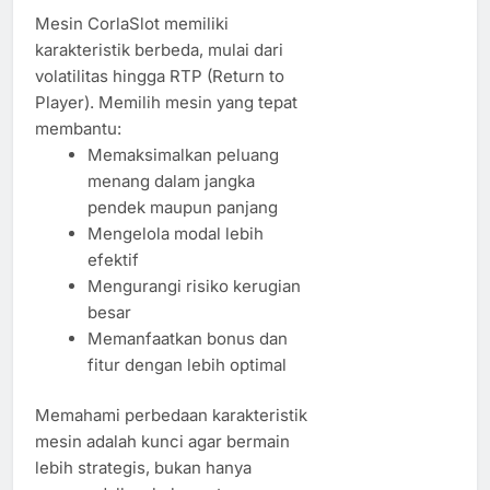
Mesin CorlaSlot memiliki
karakteristik berbeda, mulai dari
volatilitas hingga RTP (Return to
Player). Memilih mesin yang tepat
membantu:
Memaksimalkan peluang
menang dalam jangka
pendek maupun panjang
Mengelola modal lebih
efektif
Mengurangi risiko kerugian
besar
Memanfaatkan bonus dan
fitur dengan lebih optimal
Memahami perbedaan karakteristik
mesin adalah kunci agar bermain
lebih strategis, bukan hanya