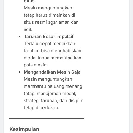
Situs
Mesin menguntungkan
tetap harus dimainkan di
situs resmi agar aman dan
adil.
Taruhan Besar Impulsif
Terlalu cepat menaikkan
taruhan bisa menghabiskan
modal tanpa memanfaatkan
pola mesin.
Mengandalkan Mesin Saja
Mesin menguntungkan
membantu peluang menang,
tetapi manajemen modal,
strategi taruhan, dan disiplin
tetap diperlukan.
Kesimpulan