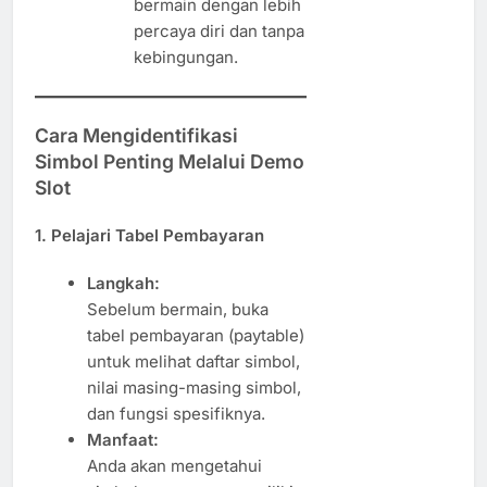
bermain dengan lebih
percaya diri dan tanpa
kebingungan.
Cara Mengidentifikasi
Simbol Penting Melalui Demo
Slot
1. Pelajari Tabel Pembayaran
Langkah:
Sebelum bermain, buka
tabel pembayaran (paytable)
untuk melihat daftar simbol,
nilai masing-masing simbol,
dan fungsi spesifiknya.
Manfaat:
Anda akan mengetahui