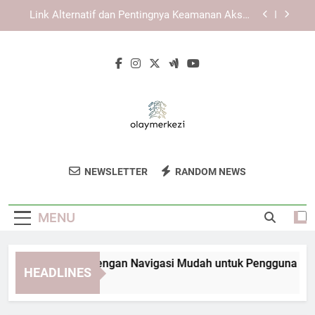
Skip
EDWINSLOT Login untuk Pemula: Panduan Akses
to
yang Mudah Dipahami
content
Login Edwinslot Mobile Friendly untuk Akses
Lebih Fleksibel dan Aman
TIARA4D Login dengan Navigasi Mudah untuk
Pengguna Modern
Link Alternatif dan Pentingnya Keamanan Akses
Digital
EDWINSLOT Login untuk Pemula: Panduan Akses
yang Mudah Dipahami
Olay Merkezi
Dapatkan Perawatan Kecantikan Terbaik Di
Login Edwinslot Mobile Friendly untuk Akses
NEWSLETTER
RANDOM NEWS
Lebih Fleksibel dan Aman
Olay Merkezi. Klinik Terpercaya Untuk Kulit
Dan Kesehatan Anda.
MENU
IARA4D Login dengan Navigasi Mudah untuk Pengguna Moder
HEADLINES
Month Ago