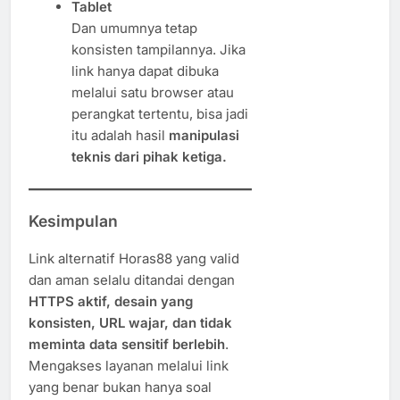
Tablet
Dan umumnya tetap
konsisten tampilannya. Jika
link hanya dapat dibuka
melalui satu browser atau
perangkat tertentu, bisa jadi
itu adalah hasil
manipulasi
teknis dari pihak ketiga.
Kesimpulan
Link alternatif Horas88 yang valid
dan aman selalu ditandai dengan
HTTPS aktif, desain yang
konsisten, URL wajar, dan tidak
meminta data sensitif berlebih
.
Mengakses layanan melalui link
yang benar bukan hanya soal