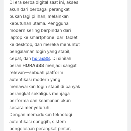
Di era serba digital saat ini, akses
akun dari berbagai perangkat
bukan lagi pilihan, melainkan
kebutuhan utama. Pengguna
modern sering berpindah dari
laptop ke smartphone, dari tablet
ke desktop, dan mereka menuntut
pengalaman login yang stabil,
cepat, dan
horas88
. Di sinilah
peran
HORAS88
menjadi sangat
relevan—sebuah platform
autentikasi modern yang
menawarkan login stabil di banyak
perangkat sekaligus menjaga
performa dan keamanan akun
secara menyeluruh.
Dengan memadukan teknologi
autentikasi canggih, sistem
pengelolaan perangkat pintar,