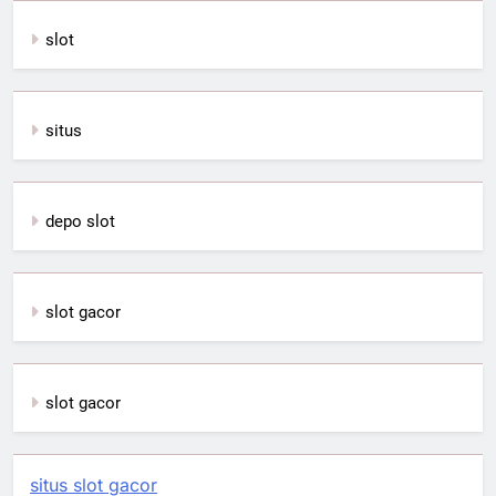
slot
situs
depo slot
slot gacor
slot gacor
situs slot gacor