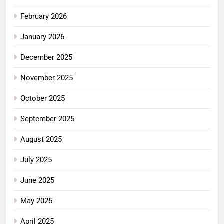
February 2026
January 2026
December 2025
November 2025
October 2025
September 2025
August 2025
July 2025
June 2025
May 2025
April 2025