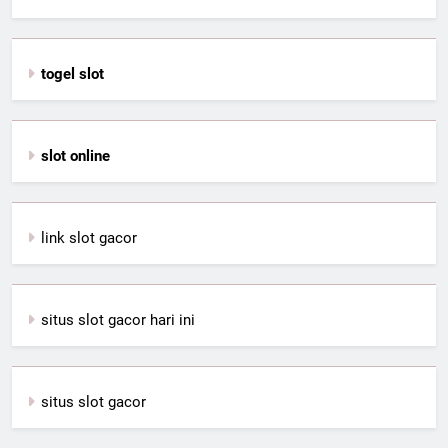
togel slot
slot online
link slot gacor
situs slot gacor hari ini
situs slot gacor