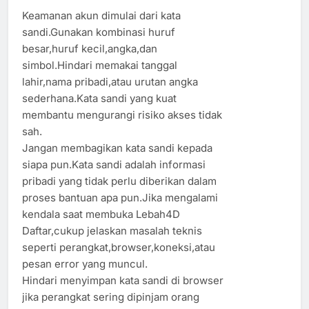
Keamanan akun dimulai dari kata
sandi.Gunakan kombinasi huruf
besar,huruf kecil,angka,dan
simbol.Hindari memakai tanggal
lahir,nama pribadi,atau urutan angka
sederhana.Kata sandi yang kuat
membantu mengurangi risiko akses tidak
sah.
Jangan membagikan kata sandi kepada
siapa pun.Kata sandi adalah informasi
pribadi yang tidak perlu diberikan dalam
proses bantuan apa pun.Jika mengalami
kendala saat membuka Lebah4D
Daftar,cukup jelaskan masalah teknis
seperti perangkat,browser,koneksi,atau
pesan error yang muncul.
Hindari menyimpan kata sandi di browser
jika perangkat sering dipinjam orang