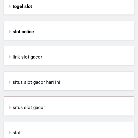
togel slot
slot online
link slot gacor
situs slot gacor hari ini
situs slot gacor
slot