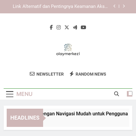
Skip
EDWINSLOT Login untuk Pemula: Panduan Akses
to
yang Mudah Dipahami
content
Login Edwinslot Mobile Friendly untuk Akses
Lebih Fleksibel dan Aman
TIARA4D Login dengan Navigasi Mudah untuk
Pengguna Modern
Link Alternatif dan Pentingnya Keamanan Akses
Digital
EDWINSLOT Login untuk Pemula: Panduan Akses
yang Mudah Dipahami
Olay Merkezi
Dapatkan Perawatan Kecantikan Terbaik Di
Login Edwinslot Mobile Friendly untuk Akses
NEWSLETTER
RANDOM NEWS
Lebih Fleksibel dan Aman
Olay Merkezi. Klinik Terpercaya Untuk Kulit
Dan Kesehatan Anda.
MENU
ARA4D Login dengan Navigasi Mudah untuk Pengguna Moder
HEADLINES
Weeks Ago