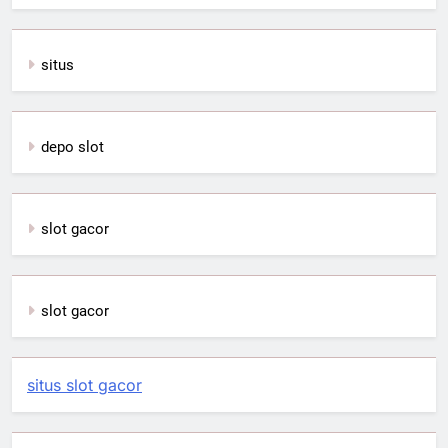
situs
depo slot
slot gacor
slot gacor
situs slot gacor