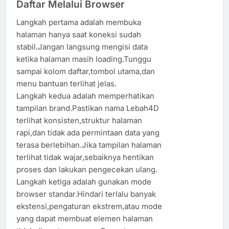
Daftar Melalui Browser
Langkah pertama adalah membuka
halaman hanya saat koneksi sudah
stabil.Jangan langsung mengisi data
ketika halaman masih loading.Tunggu
sampai kolom daftar,tombol utama,dan
menu bantuan terlihat jelas.
Langkah kedua adalah memperhatikan
tampilan brand.Pastikan nama Lebah4D
terlihat konsisten,struktur halaman
rapi,dan tidak ada permintaan data yang
terasa berlebihan.Jika tampilan halaman
terlihat tidak wajar,sebaiknya hentikan
proses dan lakukan pengecekan ulang.
Langkah ketiga adalah gunakan mode
browser standar.Hindari terlalu banyak
ekstensi,pengaturan ekstrem,atau mode
yang dapat membuat elemen halaman