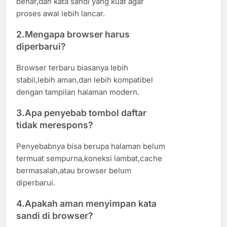
benar,dan kata sandi yang kuat agar
proses awal lebih lancar.
2.Mengapa browser harus
diperbarui?
Browser terbaru biasanya lebih
stabil,lebih aman,dan lebih kompatibel
dengan tampilan halaman modern.
3.Apa penyebab tombol daftar
tidak merespons?
Penyebabnya bisa berupa halaman belum
termuat sempurna,koneksi lambat,cache
bermasalah,atau browser belum
diperbarui.
4.Apakah aman menyimpan kata
sandi di browser?