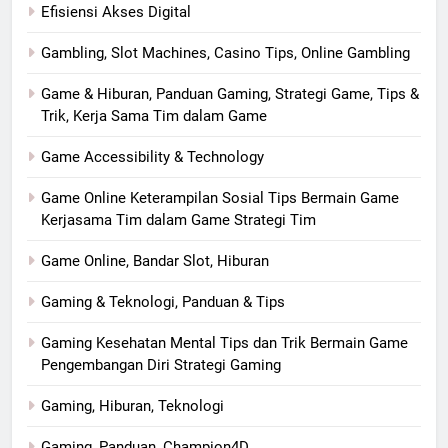
Efisiensi Akses Digital
Gambling, Slot Machines, Casino Tips, Online Gambling
Game & Hiburan, Panduan Gaming, Strategi Game, Tips &
Trik, Kerja Sama Tim dalam Game
Game Accessibility & Technology
Game Online Keterampilan Sosial Tips Bermain Game
Kerjasama Tim dalam Game Strategi Tim
Game Online, Bandar Slot, Hiburan
Gaming & Teknologi, Panduan & Tips
Gaming Kesehatan Mental Tips dan Trik Bermain Game
Pengembangan Diri Strategi Gaming
Gaming, Hiburan, Teknologi
Gaming, Panduan, Champion4D