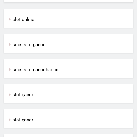
slot online
situs slot gacor
situs slot gacor hari ini
slot gacor
slot gacor