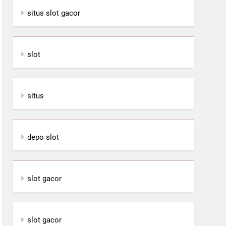
situs slot gacor
slot
situs
depo slot
slot gacor
slot gacor