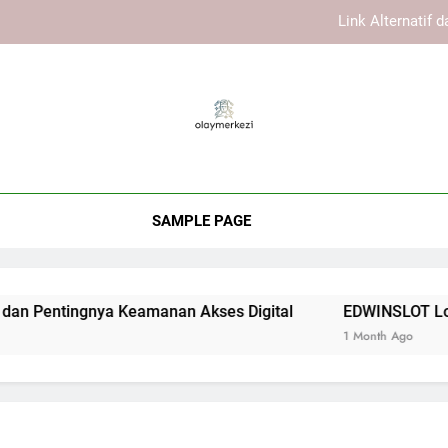
Link Alternatif
EDWINSLOT Login untuk Pemula:
Login Edwinslot Mobile Friendly
TIARA4D Login dengan Na
y Merkezi
erawatan Kecantikan Terbaik Di Olay Merkezi. Klinik Terperca
Link Alternatif
SAMPLE PAGE
EDWINSLOT Login untuk Pemula:
Login Edwinslot Mobile Friendly
ngnya Keamanan Akses Digital
EDWINSLOT Login untuk P
1 Month Ago