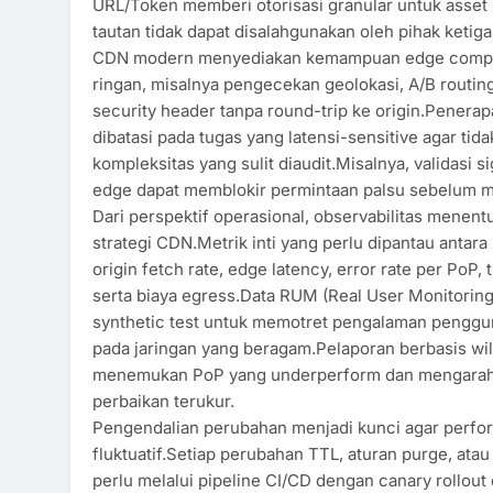
URL/Token memberi otorisasi granular untuk asset 
tautan tidak dapat disalahgunakan oleh pihak ketiga
CDN modern menyediakan kemampuan edge comput
ringan, misalnya pengecekan geolokasi, A/B routing
security header tanpa round-trip ke origin.Penerapa
dibatasi pada tugas yang latensi-sensitive agar ti
kompleksitas yang sulit diaudit.Misalnya, validasi 
edge dapat memblokir permintaan palsu sebelum men
Dari perspektif operasional, observabilitas menent
strategi CDN.Metrik inti yang perlu dipantau antara l
origin fetch rate, edge latency, error rate per PoP,
serta biaya egress.Data RUM (Real User Monitorin
synthetic test untuk memotret pengalaman penggu
pada jaringan yang beragam.Pelaporan berbasis w
menemukan PoP yang underperform dan mengarah
perbaikan terukur.
Pengendalian perubahan menjadi kunci agar perfor
fluktuatif.Setiap perubahan TTL, aturan purge, atau
perlu melalui pipeline CI/CD dengan canary rollout 