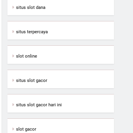
situs slot dana
situs terpercaya
slot online
situs slot gacor
situs slot gacor hari ini
slot gacor