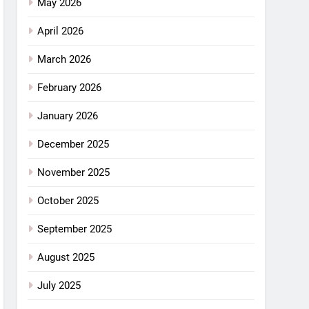
May 2026
April 2026
March 2026
February 2026
January 2026
December 2025
November 2025
October 2025
September 2025
August 2025
July 2025