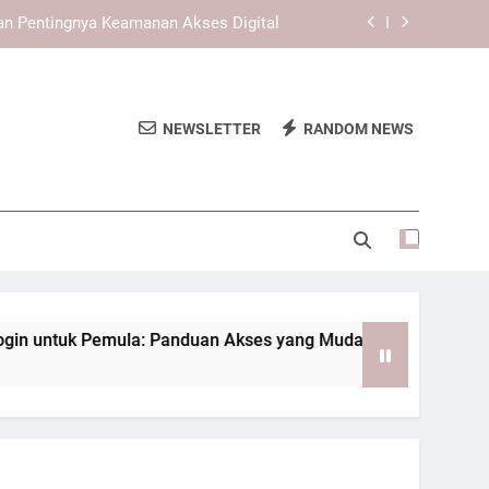
 dan Pentingnya Keamanan Akses Digital
 Panduan Akses yang Mudah Dipahami
 untuk Akses Lebih Fleksibel dan Aman
NEWSLETTER
RANDOM NEWS
vigasi Mudah untuk Pengguna Modern
ya Untuk Kulit Dan Kesehatan Anda.
 dan Pentingnya Keamanan Akses Digital
 Panduan Akses yang Mudah Dipahami
 untuk Akses Lebih Fleksibel dan Aman
emula: Panduan Akses yang Mudah Dipahami
Login Edw
2 Months Ag