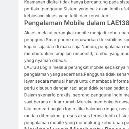
Keamanan digital tidak hanya bergantung pada siste
perilaku pengguna.Sistem yang baik akan lebih efek
kebiasaan akses yang teliti dan konsisten.
Pengalaman Mobile dalam LAE138
Akses melalui perangkat mobile menjadi kebutuhan
pengguna.Smartphone menawarkan fleksibilitas ka
kapan saja dan di mana saja.Namun, pengalaman mo
membutuhkan tampilan responsif, tombol yang muda
yang nyaman dibaca.
LAE138 Login melalui perangkat mobile sebaiknya
pengalaman yang sederhana.Pengguna tidak seha
layar secara manual hanya untuk membaca informa
perlu disusun dengan rapi agar tidak terasa padat pa
Dalam skenario praktis, seorang pengguna ingin 
saat berada di luar rumah.Mereka membuka browse
lalu mencari bagian login.Jika halaman ringan, navi
mudah ditemukan, proses akses terasa lebih efisien
pengalaman mobile yang mendukung kebutuhan p