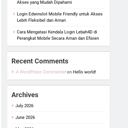
Akses yang Mudah Dipahami
Login Edwinslot Mobile Friendly untuk Akses
Lebih Fleksibel dan Aman
Cara Mengatasi Kendala Login Lebah4D di
Perangkat Mobile Secara Aman dan Efisien
Recent Comments
A WordPress Commenter
on
Hello world!
Archives
July 2026
June 2026