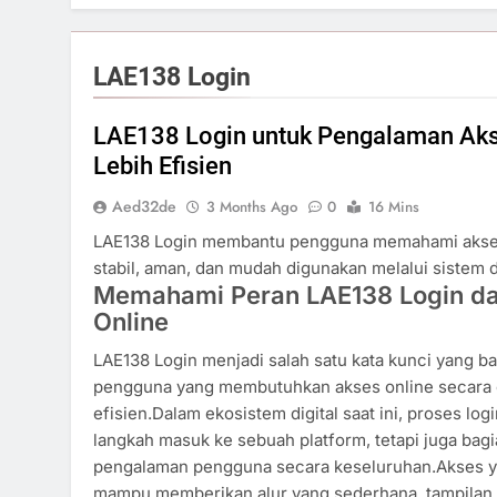
LAE138 Login
LAE138 Login untuk Pengalaman Aks
Lebih Efisien
Aed32de
3 Months Ago
0
16 Mins
LAE138 Login membantu pengguna memahami akses 
stabil, aman, dan mudah digunakan melalui sistem di
Memahami Peran LAE138 Login d
Online
LAE138 Login menjadi salah satu kata kunci yang ba
pengguna yang membutuhkan akses online secara c
efisien.Dalam ekosistem digital saat ini, proses lo
langkah masuk ke sebuah platform, tetapi juga bagi
pengalaman pengguna secara keseluruhan.Akses y
mampu memberikan alur yang sederhana, tampilan