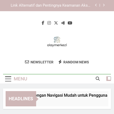
Skip
EDWINSLOT Login untuk Pemula: Panduan Akses
to
yang Mudah Dipahami
content
Login Edwinslot Mobile Friendly untuk Akses
Lebih Fleksibel dan Aman
TIARA4D Login dengan Navigasi Mudah untuk
Pengguna Modern
Link Alternatif dan Pentingnya Keamanan Akses
Digital
EDWINSLOT Login untuk Pemula: Panduan Akses
yang Mudah Dipahami
Olay Merkezi
Dapatkan Perawatan Kecantikan Terbaik Di
Login Edwinslot Mobile Friendly untuk Akses
NEWSLETTER
RANDOM NEWS
Lebih Fleksibel dan Aman
Olay Merkezi. Klinik Terpercaya Untuk Kulit
Dan Kesehatan Anda.
MENU
IARA4D Login dengan Navigasi Mudah untuk Pengguna Moder
HEADLINES
Month Ago