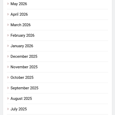
May 2026
April 2026
March 2026
February 2026
January 2026
December 2025
November 2025
October 2025
September 2025
August 2025
July 2025