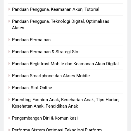
Panduan Pengguna, Keamanan Akun, Tutorial
Panduan Pengguna, Teknologi Digital, Optimalisasi
Akses
Panduan Permainan
Panduan Permainan & Strategi Slot
Panduan Registrasi Mobile dan Keamanan Akun Digital
Panduan Smartphone dan Akses Mobile
Panduan, Slot Online
Parenting, Fashion Anak, Keseharian Anak, Tips Harian,
Kesehatan Anak, Pendidikan Anak
Pengembangan Diri & Komunikasi
Performa Sistem,Optimasi Teknologi,Platform