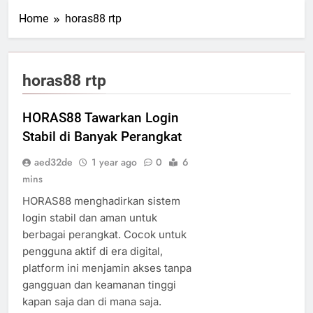
Home
horas88 rtp
horas88 rtp
HORAS88 Tawarkan Login
Stabil di Banyak Perangkat
aed32de
1 year ago
0
6
mins
HORAS88 menghadirkan sistem
login stabil dan aman untuk
berbagai perangkat. Cocok untuk
pengguna aktif di era digital,
platform ini menjamin akses tanpa
gangguan dan keamanan tinggi
kapan saja dan di mana saja.