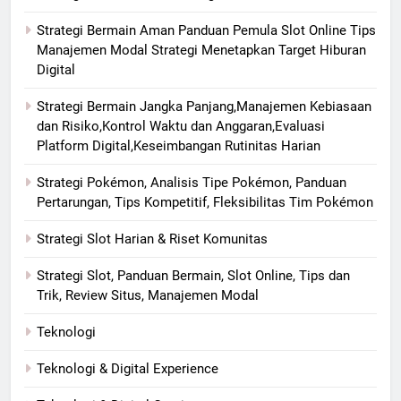
Strategi Bermain Aman Panduan Pemula Slot Online Tips
Manajemen Modal Strategi Menetapkan Target Hiburan
Digital
Strategi Bermain Jangka Panjang,Manajemen Kebiasaan
dan Risiko,Kontrol Waktu dan Anggaran,Evaluasi
Platform Digital,Keseimbangan Rutinitas Harian
Strategi Pokémon, Analisis Tipe Pokémon, Panduan
Pertarungan, Tips Kompetitif, Fleksibilitas Tim Pokémon
Strategi Slot Harian & Riset Komunitas
Strategi Slot, Panduan Bermain, Slot Online, Tips dan
Trik, Review Situs, Manajemen Modal
Teknologi
Teknologi & Digital Experience