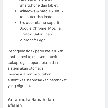
smartphone dan tablet.
Windows & macOS
untuk
komputer dan laptop.
Browser utama
seperti
Google Chrome, Mozilla
Firefox, Safari, dan
Microsoft Edge.
Pengguna tidak perlu melakukan
konfigurasi teknis yang rumit—
cukup login seperti biasa dan
sistem akan otomatis
menyesuaikan kebutuhan
autentikasi berdasarkan perangkat
yang digunakan.
Antarmuka Ramah dan
Efisien