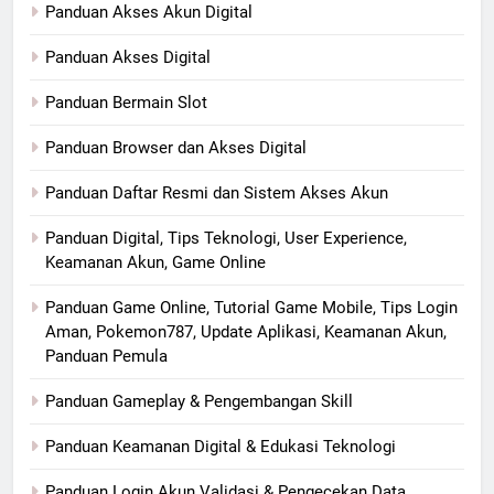
Panduan Akses Akun Digital
Panduan Akses Digital
Panduan Bermain Slot
Panduan Browser dan Akses Digital
Panduan Daftar Resmi dan Sistem Akses Akun
Panduan Digital, Tips Teknologi, User Experience,
Keamanan Akun, Game Online
Panduan Game Online, Tutorial Game Mobile, Tips Login
Aman, Pokemon787, Update Aplikasi, Keamanan Akun,
Panduan Pemula
Panduan Gameplay & Pengembangan Skill
Panduan Keamanan Digital & Edukasi Teknologi
Panduan Login Akun Validasi & Pengecekan Data