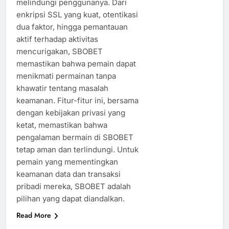
melindungi penggunanya. Dari
enkripsi SSL yang kuat, otentikasi
dua faktor, hingga pemantauan
aktif terhadap aktivitas
mencurigakan, SBOBET
memastikan bahwa pemain dapat
menikmati permainan tanpa
khawatir tentang masalah
keamanan. Fitur-fitur ini, bersama
dengan kebijakan privasi yang
ketat, memastikan bahwa
pengalaman bermain di SBOBET
tetap aman dan terlindungi. Untuk
pemain yang mementingkan
keamanan data dan transaksi
pribadi mereka, SBOBET adalah
pilihan yang dapat diandalkan.
Read More