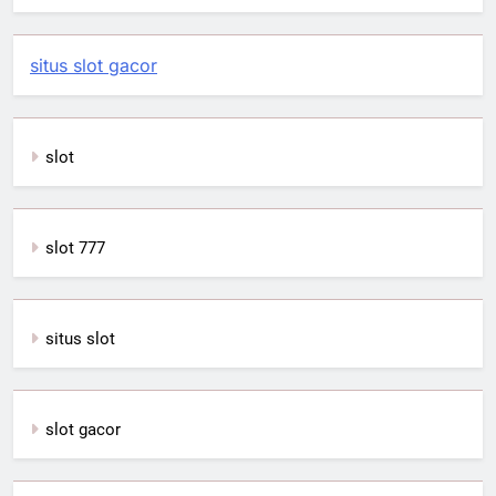
situs slot gacor
slot
slot 777
situs slot
slot gacor