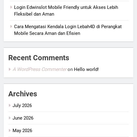
Login Edwinslot Mobile Friendly untuk Akses Lebih
Fleksibel dan Aman
Cara Mengatasi Kendala Login Lebah4D di Perangkat
Mobile Secara Aman dan Efisien
Recent Comments
A WordPress Commenter
on
Hello world!
Archives
July 2026
June 2026
May 2026