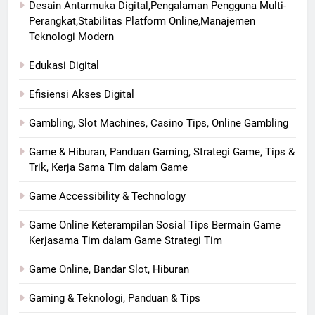
Desain Antarmuka Digital,Pengalaman Pengguna Multi-
Perangkat,Stabilitas Platform Online,Manajemen
Teknologi Modern
Edukasi Digital
Efisiensi Akses Digital
Gambling, Slot Machines, Casino Tips, Online Gambling
Game & Hiburan, Panduan Gaming, Strategi Game, Tips &
Trik, Kerja Sama Tim dalam Game
Game Accessibility & Technology
Game Online Keterampilan Sosial Tips Bermain Game
Kerjasama Tim dalam Game Strategi Tim
Game Online, Bandar Slot, Hiburan
Gaming & Teknologi, Panduan & Tips