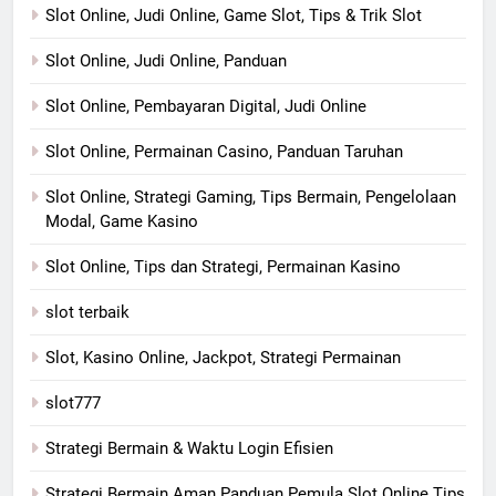
Slot Online, Judi Online, Game Slot, Tips & Trik Slot
Slot Online, Judi Online, Panduan
Slot Online, Pembayaran Digital, Judi Online
Slot Online, Permainan Casino, Panduan Taruhan
Slot Online, Strategi Gaming, Tips Bermain, Pengelolaan
Modal, Game Kasino
Slot Online, Tips dan Strategi, Permainan Kasino
slot terbaik
Slot, Kasino Online, Jackpot, Strategi Permainan
slot777
Strategi Bermain & Waktu Login Efisien
Strategi Bermain Aman Panduan Pemula Slot Online Tips