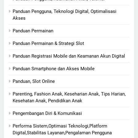
Panduan Pengguna, Teknologi Digital, Optimalisasi
Akses
Panduan Permainan
Panduan Permainan & Strategi Slot
Panduan Registrasi Mobile dan Keamanan Akun Digital
Panduan Smartphone dan Akses Mobile
Panduan, Slot Online
Parenting, Fashion Anak, Keseharian Anak, Tips Harian,
Kesehatan Anak, Pendidikan Anak
Pengembangan Diri & Komunikasi
Performa Sistem,Optimasi Teknologi,Platform
Digital,Stabilitas Layanan,Pengalaman Pengguna