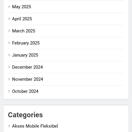
May 2025
April 2025
March 2025
February 2025
January 2025
December 2024
November 2024
October 2024
Categories
Akses Mobile Fleksibel