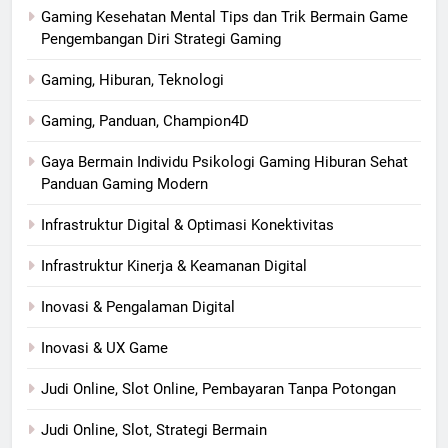
Gaming Kesehatan Mental Tips dan Trik Bermain Game
Pengembangan Diri Strategi Gaming
Gaming, Hiburan, Teknologi
Gaming, Panduan, Champion4D
Gaya Bermain Individu Psikologi Gaming Hiburan Sehat
Panduan Gaming Modern
Infrastruktur Digital & Optimasi Konektivitas
Infrastruktur Kinerja & Keamanan Digital
Inovasi & Pengalaman Digital
Inovasi & UX Game
Judi Online, Slot Online, Pembayaran Tanpa Potongan
Judi Online, Slot, Strategi Bermain