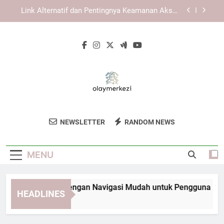
Skip
EDWINSLOT Login untuk Pemula: Panduan Akses
to
yang Mudah Dipahami
content
Login Edwinslot Mobile Friendly untuk Akses
Lebih Fleksibel dan Aman
TIARA4D Login dengan Navigasi Mudah untuk
Pengguna Modern
Link Alternatif dan Pentingnya Keamanan Akses
Digital
EDWINSLOT Login untuk Pemula: Panduan Akses
yang Mudah Dipahami
Olay Merkezi
Dapatkan Perawatan Kecantikan Terbaik Di
Login Edwinslot Mobile Friendly untuk Akses
NEWSLETTER
RANDOM NEWS
Lebih Fleksibel dan Aman
Olay Merkezi. Klinik Terpercaya Untuk Kulit
Dan Kesehatan Anda.
MENU
ARA4D Login dengan Navigasi Mudah untuk Pengguna Moder
HEADLINES
Month Ago