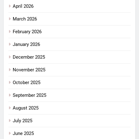
April 2026
March 2026
February 2026
January 2026
December 2025
November 2025
October 2025
September 2025
August 2025
July 2025
June 2025