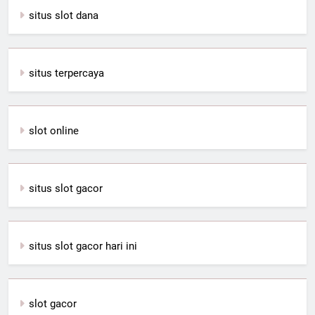
situs slot dana
situs terpercaya
slot online
situs slot gacor
situs slot gacor hari ini
slot gacor